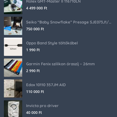
Rolex GMT-Master II 116710LN
4 499 000
Ft
Seiko “Baby Snowflake” Presage SJE073J1/SARA015 Limited Edition
750 000
Ft
Oppo Band Style töltőkábel
1 990
Ft
Garmin Fenix szilikon óraszíj – 26mm
2 990
Ft
Edox 10110 357JM AID
110 000
Ft
Invicta pro driver
40 000
Ft