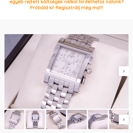
egyéb rejtett költségek nélkül hirdethetsz nálunk?
Próbáld ki! Regisztrálj még ma!!!