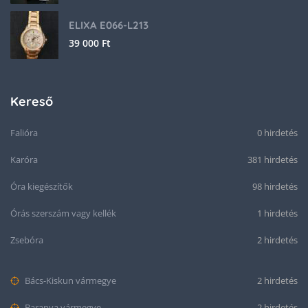
ELIXA E066-L213
39 000
Ft
Kereső
Falióra
0 hirdetés
Karóra
381 hirdetés
Óra kiegészítők
98 hirdetés
Órás szerszám vagy kellék
1 hirdetés
Zsebóra
2 hirdetés
Bács-Kiskun vármegye
2 hirdetés
Baranya vármegye
2 hirdetés