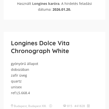
Használt
Longines
karóra
. A hirdetés feladási
dátuma:
2026.01.20.
Longines Dolce Vita
Chronograph White
gyönyörű állapot
dobozában
zafír üveg
quartz
unisex
ref:L5.668.4
Budapest
,
Budapest XIII.
815 #41828