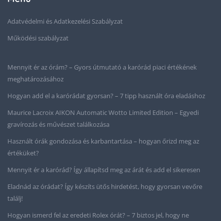
Adatvédelmi és Adatkezelési Szabályzat
Működési szabályzat
Mennyit ér az órám? – Gyors útmutató a karórád piaci értékének
meghatározásához
Hogyan add el a karórádat gyorsan? – 7 tipp használt óra eladáshoz
Maurice Lacroix AIKON Automatic Wotto Limited Edition – Egyedi
gravírozás és művészet találkozása
Használt órák gondozása és karbantartása – hogyan őrizd meg az
értéküket?
Mennyit ér a karórád? Így állapítsd meg az árát és add el sikeresen
Eladnád az órádat? Így készíts ütős hirdetést, hogy gyorsan vevőre
találj!
Hogyan ismerd fel az eredeti Rolex órát? – 7 biztos jel, hogy ne