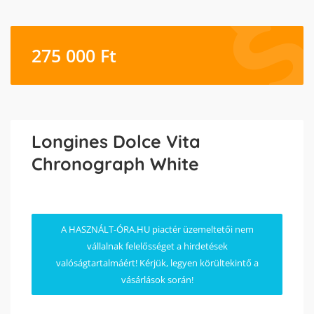
275 000
Ft
Longines Dolce Vita
Chronograph White
A HASZNÁLT-ÓRA.HU piactér üzemeltetői nem
vállalnak felelősséget a hirdetések
valóságtartalmáért! Kérjük, legyen körültekintő a
vásárlások során!