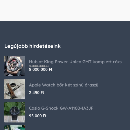
Legújabb hirdetéseink
Hublot King Power Unico GMT komplett rózsaarany
9 000 000
Ft
8 000 000
Ft
Apple Watch bőr két színű óraszíj
2 490
Ft
Casio G-Shock GW-A1100-1A3JF
95 000
Ft