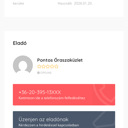
kerület
Használt
2026.01.20.
Eladó
Pontos Óraszaküzlet
OFFLINE
+36-20-395-13XXX
Kattintson ide a telefonszám felfedéséhez
Üzenjen az eladónak
Kérdezzen a hirdetéssel kapcsolatban