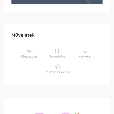
Műveletek
Megosztás
Nyomtatás
Kedvenc
Összehasonlítás