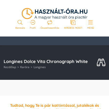
Keresés
Profil
Összehasonlítás
HIRDESS MOST!
MENÜ
Longines Dolce Vita Chronograph White
Kezdőlap
Karóra
Longines
Tudtad, hogy Te is pár kattintással, jutalékok és