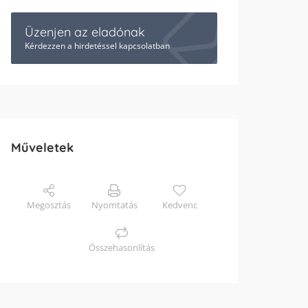
Üzenjen az eladónak
Kérdezzen a hirdetéssel kapcsolatban
Műveletek
Megosztás
Nyomtatás
Kedvenc
Összehasonlítás