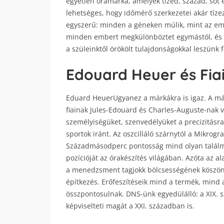
egyetlen óramárka, amelyek tized, század, s
lehetséges, hogy időmérő szerkezetei akár tíz
egyszerű: minden a géneken múlik, mint az em
minden embert megkülönböztet egymástól, és m
a szüleinktől örökölt tulajdonságokkal leszünk 
Edouard Heuer és Fia
Eduard HeuerUgyanez a márkákra is igaz. A m
fiainak Jules-Edouard és Charles-Auguste-nak vi
személyiségüket, szenvedélyüket a precizitásra 
sportok iránt. Az oszcilláló szárnytól a Mikrogr
Századmásodperc pontosság mind olyan találm
pozícióját az órakészítés világában. Azóta az a
a menedzsment tagjokk bölcsességének köszön
építkezés. Erőfeszítéseik mind a termék, mind
összpontosulnak. DNS-ünk egyedülálló: a XIX. s
képviselteti magát a XXI. században is.