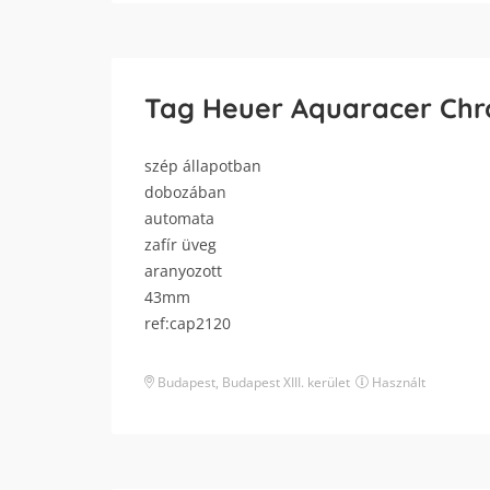
Tag Heuer Aquaracer Ch
szép állapotban
dobozában
automata
zafír üveg
aranyozott
43mm
ref:cap2120
Budapest
,
Budapest XIII. kerület
Használt