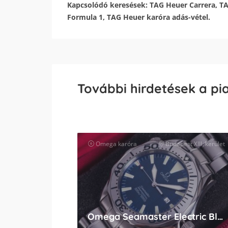
Kapcsolódó keresések: TAG Heuer Carrera, 
Formula 1, TAG Heuer karóra adás-vétel.
További hirdetések a pi
Omega
karóra
Budapest XIII. kerület
Omega Seamaster Electric Blue