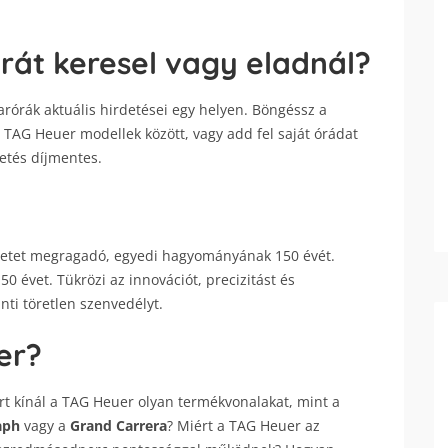
rát keresel vagy eladnál?
rórák aktuális hirdetései egy helyen. Böngéssz a
TAG Heuer modellek között, vagy add fel saját órádat
detés díjmentes.
eletet megragadó, egyedi hagyományának 150 évét.
50 évet. Tükrözi az innovációt, precizitást és
ánti töretlen szenvedélyt.
er?
t kínál a TAG Heuer olyan termékvonalakat, mint a
aph
vagy a
Grand Carrera
? Miért a TAG Heuer az