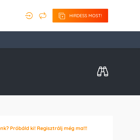
HIRDESS MOST!
unk? Próbáld ki! Regisztrálj még ma!!!