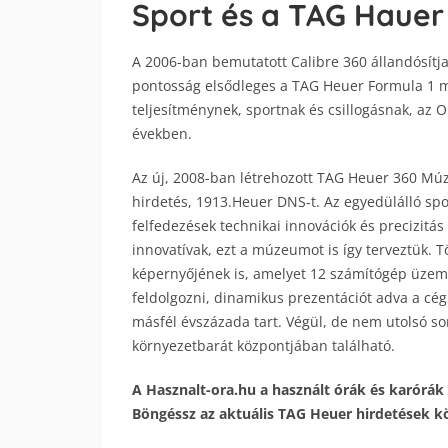
Sport és a TAG Hauer
A 2006-ban bemutatott Calibre 360 állandósítja
pontosság elsődleges a TAG Heuer Formula 1 me
teljesítménynek, sportnak és csillogásnak, az O
években.
Az új, 2008-ban létrehozott TAG Heuer 360 Mú
hirdetés, 1913.Heuer DNS-t. Az egyedülálló spo
felfedezések technikai innovációk és precizit
innovatívak, ezt a múzeumot is így terveztük. T
képernyőjének is, amelyet 12 számítógép üzeme
feldolgozni, dinamikus prezentációt adva a cég 
másfél évszázada tart. Végül, de nem utolsó 
környezetbarát központjában található.
A Hasznalt-ora.hu a használt órák és karórák 
Böngéssz az aktuális TAG Heuer hirdetések köz