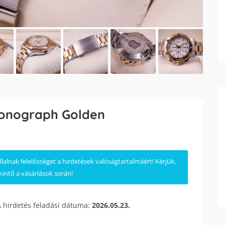
ronograph Golden
lnak felelősséget a hirdetések valóságtartalmáért! Kérjük,
kintő a vásárlások során!
A hirdetés feladási dátuma:
2026.05.23.