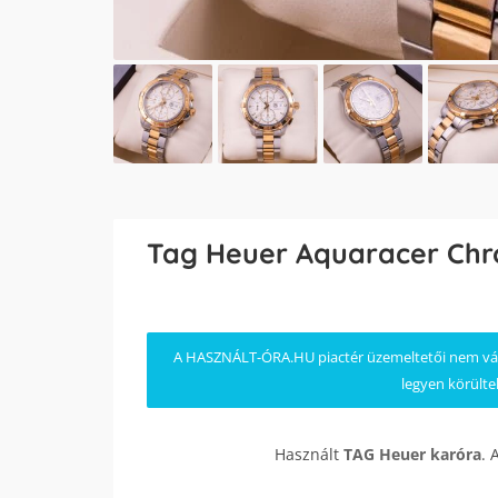
Tag Heuer Aquaracer Ch
A HASZNÁLT-ÓRA.HU piactér üzemeltetői nem válla
legyen körülte
Használt
TAG Heuer
karóra
. 