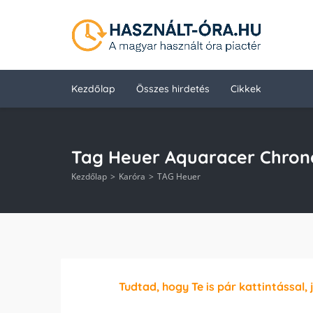
Kezdőlap
Összes hirdetés
Cikkek
Tag Heuer Aquaracer Chron
Kezdőlap
Karóra
TAG Heuer
Tudtad, hogy Te is pár kattintással, 