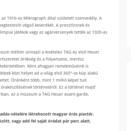
 az 1916-os Mikrograph által született szenvedély. A
gtestesíti végső keverékét. A presztízsnek és
limpiai Játékok vagy az agárversenyek tették az 1920-as
zeum méltón ünnepli a kivételes TAG Az első Heuer
rtszeretet örökség és a folyamatos, merész
ás tekintetében. Mint ahogyan remekműveink is
öbbek közt helyet ad a világ első 360°-os kúp alakú
ltet. Óránként több, mint 1 millió képet tud
órakészítésének történetéről. Ez a történet majd’
sorban, ez a múzeum a TAG Heuer avant-garde,
adás-vételére létrehozott magyar órás piactér.
ött, vagy add fel saját órádat pár perc alatt.