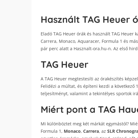
Használt TAG Heuer ó
Eladó TAG Heuer órák és használt TAG Heuer ka
Carrera, Monaco, Aquaracer, Formula 1 és más 
pár perc alatt a Hasznalt-ora.hu-n. Az első hir
TAG Heuer
A TAG Heuer megtestesíti az órakészítés képz
Felidézi a múltat, és építeni kezdi a következő 1
teljesítményt, valamint a tekintélyes sportok ir
Miért pont a TAG Hau
Mi különböztet meg két márkát egymástól? Miér
Formula 1,
Monaco
,
Carrera
, az
SLR Chronogr