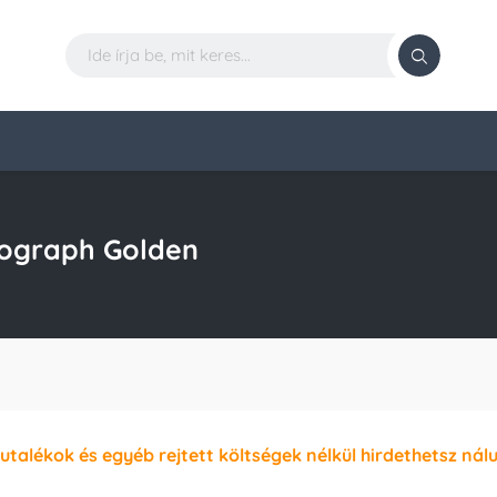
ograph Golden
jutalékok és egyéb rejtett költségek nélkül hirdethetsz nál