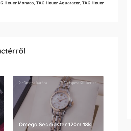
TAG Heuer Monaco, TAG Heuer Aquaracer, TAG Heuer
actérről
Omega
karóra
Budapest XIII. kerület
Omega Seamaster 120m 18k Gold Lady