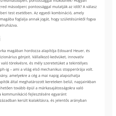
őt ezredmásodperc pontossággal működnek? Hogyan
ezred másodperc pontossággal mutatják az időt? A válasz
beri test esetében. Az egyedi kombináció, amely
agába foglalja annak jogát, hogy születésünktől fogva
felruházva.
i
árka magában hordozza alapítója Edouard Heuer, és
zionárius génjeit. Vállalkozó kedvüket, innovatív
való törekvésre, és mély szeretetüket a tekintélyes
aph-ig – ami a világ első mechanikus stopperórája volt.
ány, amelyekre a cég a mai napig alapozhatja
lapítók által meghatározott kereteken belül, napjainkban
hetően tovább épül a márkasajátosságokra való
 a kommunikáció fejlesztésére egyaránt
zázadban került kialakításra, és jelentős arányban