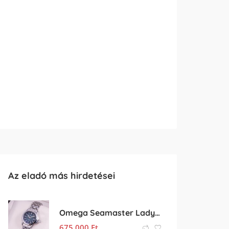
Az eladó más hirdetései
Omega Seamaster Lady – Limited Edition –
675 000
Ft