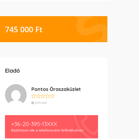
745 000
Ft
Eladó
Pontos Óraszaküzlet
OFFLINE
+36-20-395-13XXX
Kattintson ide a telefonszám felfedéséhez