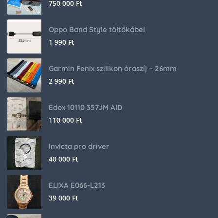
750 000
Ft
Oppo Band Style töltőkábel
1 990
Ft
Garmin Fenix szilikon óraszíj – 26mm
2 990
Ft
Edox 10110 357JM AID
110 000
Ft
Invicta pro driver
40 000
Ft
ELIXA E066-L213
39 000
Ft