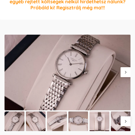
egyéb rejtett költségek nélkül hirdethetsz nálunk?
Próbáld ki! Regisztrálj még ma!!!