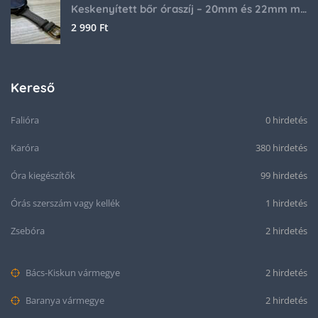
Keskenyített bőr óraszíj – 20mm és 22mm méretben
2 990
Ft
Kereső
Falióra
0 hirdetés
Karóra
380 hirdetés
Óra kiegészítők
99 hirdetés
Órás szerszám vagy kellék
1 hirdetés
Zsebóra
2 hirdetés
Bács-Kiskun vármegye
2 hirdetés
Baranya vármegye
2 hirdetés