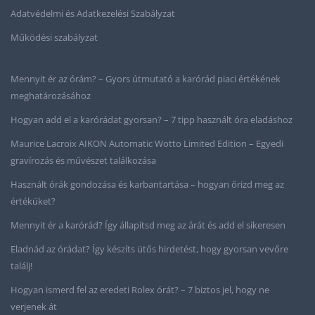
Adatvédelmi és Adatkezelési Szabályzat
Működési szabályzat
Mennyit ér az órám? – Gyors útmutató a karórád piaci értékének
meghatározásához
Hogyan add el a karórádat gyorsan? – 7 tipp használt óra eladáshoz
Maurice Lacroix AIKON Automatic Wotto Limited Edition – Egyedi
gravírozás és művészet találkozása
Használt órák gondozása és karbantartása – hogyan őrizd meg az
értéküket?
Mennyit ér a karórád? Így állapítsd meg az árát és add el sikeresen
Eladnád az órádat? Így készíts ütős hirdetést, hogy gyorsan vevőre
találj!
Hogyan ismerd fel az eredeti Rolex órát? – 7 biztos jel, hogy ne
verjenek át