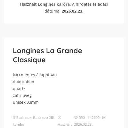
Használt
Longines
karóra
. A hirdetés feladási
dátuma:
2026.02.23.
Longines La Grande
Classique
karcmentes állapotban
dobozában
quartz
zafír üveg
unisex 33mm
Budapest
,
Budapest XIII.
550 #42690
kerület
Használt
2026.02.23.