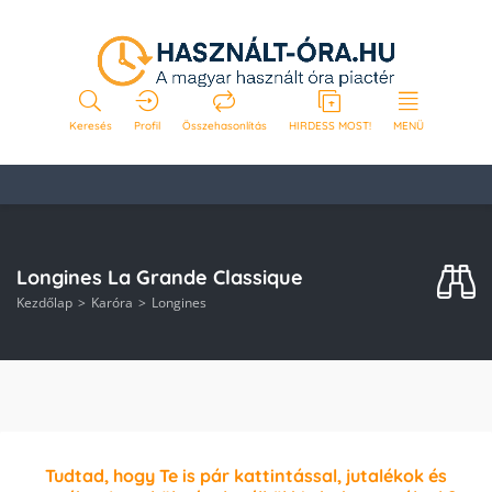
Keresés
Profil
Összehasonlítás
HIRDESS MOST!
MENÜ
Longines La Grande Classique
Kezdőlap
Karóra
Longines
Tudtad, hogy Te is pár kattintással, jutalékok és