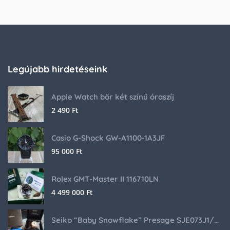
Legújabb hirdetéseink
Apple Watch bőr két színű óraszíj
2 490
Ft
Casio G-Shock GW-A1100-1A3JF
95 000
Ft
Rolex GMT-Master II 116710LN
4 499 000
Ft
Seiko “Baby Snowflake” Presage SJE073J1/SARA015 Limited Edition