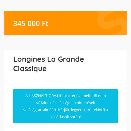
345 000
Ft
Longines La Grande
Classique
A HASZNÁLT-ÓRA.HU piactér üzemeltetői nem
vállalnak felelősséget a hirdetések
valóságtartalmáért! Kérjük, legyen körültekintő a
vásárlások során!