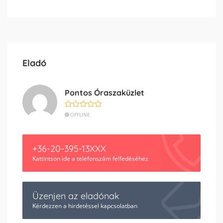
Eladó
Pontos Óraszaküzlet
OFFLINE
+36-20-395-13XXX
Kattintson ide a telefonszám felfedéséhez
Üzenjen az eladónak
Kérdezzen a hirdetéssel kapcsolatban