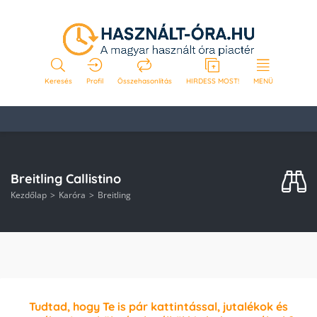
Keresés
Profil
Összehasonlítás
HIRDESS MOST!
MENÜ
Breitling Callistino
Kezdőlap
Karóra
Breitling
Tudtad, hogy Te is pár kattintással, jutalékok és