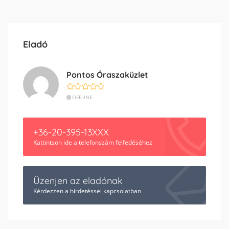
Eladó
Pontos Óraszaküzlet
OFFLINE
+36-20-395-13XXX
Kattintson ide a telefonszám felfedéséhez
Üzenjen az eladónak
Kérdezzen a hirdetéssel kapcsolatban