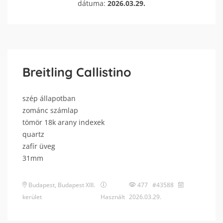
dátuma:
2026.03.29.
Breitling Callistino
szép állapotban
zománc számlap
tömör 18k arany indexek
quartz
zafír üveg
31mm
Budapest
,
Budapest XIII.
477 #43588
kerület
Használt
2026.03.29.