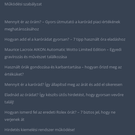
Működési szabályzat
Mennyit ér az órám? – Gyors útmutató a karórád piaci értékének
meghatározásához
Hogyan add el a karórádat gyorsan? – 7 tipp használt óra eladáshoz
Maurice Lacroix AIKON Automatic Wotto Limited Edition – Egyedi
gravírozás és művészet találkozása
Használt órák gondozása és karbantartása – hogyan őrizd meg az
értéküket?
Mennyit ér a karórád? Így állapítsd meg az árát és add el sikeresen
Eladnád az órádat? Így készíts ütős hirdetést, hogy gyorsan vevőre
találj!
Hogyan ismerd fel az eredeti Rolex órát? – 7 biztos jel, hogy ne
verjenek át
Hirdetés kiemelési rendszer működése!