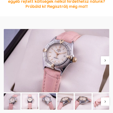
egyéb rejtett költségek nélkül hirdethetsz nálunk?
Próbáld ki! Regisztrálj még ma!!!