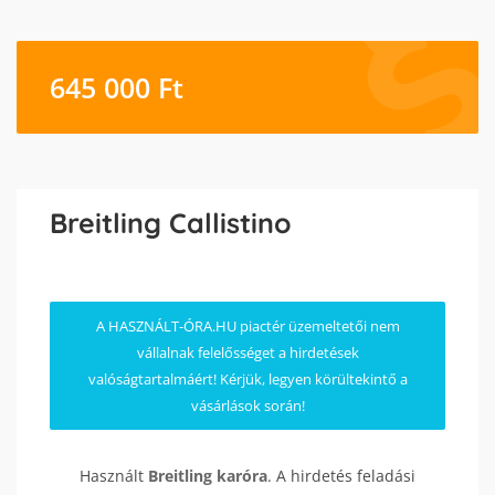
645 000
Ft
Breitling Callistino
A HASZNÁLT-ÓRA.HU piactér üzemeltetői nem
vállalnak felelősséget a hirdetések
valóságtartalmáért! Kérjük, legyen körültekintő a
vásárlások során!
Használt
Breitling
karóra
. A hirdetés feladási