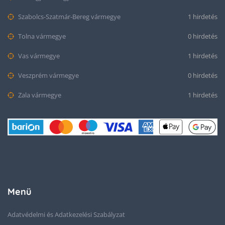
Szabolcs-Szatmár-Bereg vármegye
1 hirdetés
Tolna vármegye
0 hirdetés
Vas vármegye
1 hirdetés
Veszprém vármegye
0 hirdetés
Zala vármegye
1 hirdetés
Menü
Adatvédelmi és Adatkezelési Szabályzat