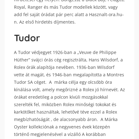
Royal, Ranger és más Tudor modellek között, vagy
add fel saját órádat pár perc alatt a Hasznalt-ora.hu-
n. Az első hirdetés díjmentes.
Tudor
A Tudor védjegyet 1926-ban a „Veuve de Philippe
Hüther” svájci órás cég regisztrálta, Hans Wilsdorf, a
Rolex órák alapítója nevében. 1936-ban Wilsdorf
vette át magát, és 1946-ban megalapította a Montres
Tudor SA céget. A márka célja egy olcsóbb óra
kínálása volt, amely megőrizné a Rolex jó hírnevét. Az
órákat eredetileg a polcon kívüli mozgásokkal
szerelték fel, miközben Rolex minőségi tokokat és
karkötőket használtak, lehetővé téve ezzel a Rolex
megbízhatóságát , de alacsonyabb áron. A Márka
Oyster kollekciónak a negyvenes évek közepén
történő megjelenésével a vízálló A korábban