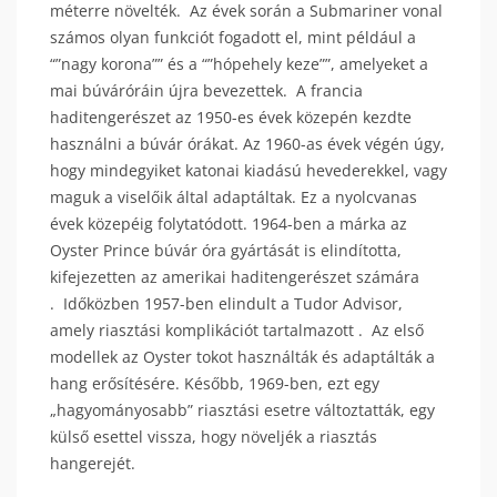
méterre növelték. Az évek során a Submariner vonal
számos olyan funkciót fogadott el, mint például a
“”nagy korona”” és a “”hópehely keze””, amelyeket a
mai búváróráin újra bevezettek. A francia
haditengerészet az 1950-es évek közepén kezdte
használni a búvár órákat. Az 1960-as évek végén úgy,
hogy mindegyiket katonai kiadású hevederekkel, vagy
maguk a viselőik által adaptáltak. Ez a nyolcvanas
évek közepéig folytatódott. 1964-ben a márka az
Oyster Prince búvár óra gyártását is elindította,
kifejezetten az amerikai haditengerészet számára
. Időközben 1957-ben elindult a Tudor Advisor,
amely riasztási komplikációt tartalmazott . Az első
modellek az Oyster tokot használták és adaptálták a
hang erősítésére. Később, 1969-ben, ezt egy
„hagyományosabb” riasztási esetre változtatták, egy
külső esettel vissza, hogy növeljék a riasztás
hangerejét.