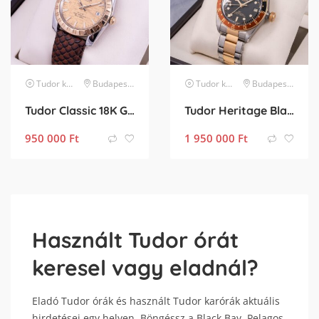
Tudor
karóra
Budapest XIII. kerület
Tudor
karóra
Budapest XIII. kerület
Tudor Classic 18K Gold
Tudor Heritage Black Bay GMT “rootbeer”
950 000
Ft
1 950 000
Ft
Használt Tudor órát
keresel vagy eladnál?
Eladó Tudor órák és használt Tudor karórák aktuális
hirdetései egy helyen. Böngéssz a Black Bay, Pelagos,