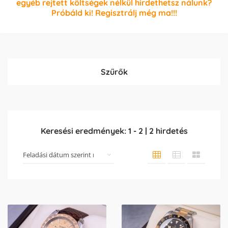
egyéb rejtett költségek nélkül hirdethetsz nálunk?
Próbáld ki! Regisztrálj még ma!!!
Szűrők
Keresési eredmények:
1
-
2
|
2
hirdetés