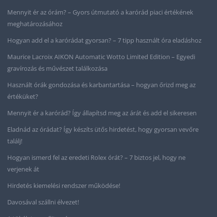
Mennyit ér az órám? – Gyors útmutató a karórád piaci értékének
meghatározásához
Hogyan add el a karórádat gyorsan? – 7 tipp használt óra eladáshoz
Maurice Lacroix AIKON Automatic Wotto Limited Edition – Egyedi
gravírozás és művészet találkozása
Használt órák gondozása és karbantartása – hogyan őrizd meg az
értéküket?
Mennyit ér a karórád? Így állapítsd meg az árát és add el sikeresen
Eladnád az órádat? Így készíts ütős hirdetést, hogy gyorsan vevőre
találj!
Hogyan ismerd fel az eredeti Rolex órát? – 7 biztos jel, hogy ne
verjenek át
Hirdetés kiemelési rendszer működése!
Davosával szállni élvezet!