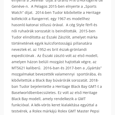
elnyerte a „Revival” díjat a Grand Prix d’Horlogerie de
Genève-n. A Pelagos 2015-ben elnyerte a „Sports
Watch” díjat. 2014-ben Tudor kibővítette a Heritage
kollekciót a Rangerrel, egy 1967-es modellhez
hasonló katonai stílusú órával. A cég Style férfi és
női ruhaórák sorozatát is beindították. 2015-ben
Tudor elindította az Északi Zászlót, amelyet márka
történetének egyik kulcsfontosságú pillanatára
neveztek el, az 1952-es brit észak-grönlandi
expedíciónak . Az Északi zászló volt az első modell,
amelyen házon belüli mozgást hajtottak végre, az
MT5621 kaliberű. 2016-ban és 2017-ben a „Gyártás”
mozgalmakat bevezették valamennyi sportórába, és
kibővítettük a Black Bay búvárórák sorozatát. 2018-
ban Tudor bejelentette a Heritage Black Bay GMT-t a
Baselworldbenbecsületes. Ez volt az első Heritage
Black Bay modell, amely rendelkezik a GMT
funkcióval. A kék-vörös keret kialakítása egyúttal a
testvérek, a Rolex márkájú Rolex GMT Master Pepsi