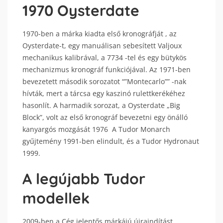
1970 Oysterdate
1970-ben a márka kiadta első kronográfját , az
Oysterdate-t, egy manuálisan sebesített Valjoux
mechanikus kalibrával, a 7734 -tel és egy bütykös
mechanizmus kronográf funkciójával. Az 1971-ben
bevezetett második sorozatot “”Montecarlo”” -nak
hívták, mert a tárcsa egy kaszinó rulettkerékéhez
hasonlít. A harmadik sorozat, a Oysterdate „Big
Block”, volt az első kronográf bevezetni egy önálló
kanyargós mozgását 1976 A Tudor Monarch
gyűjtemény 1991-ben elindult, és a Tudor Hydronaut
1999.
A legújabb Tudor
modellek
2009-ben a Cég jelentős márkájú újraindítást