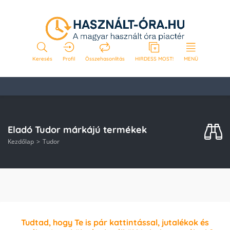
Keresés
Profil
Összehasonlítás
HIRDESS MOST!
MENÜ
Eladó Tudor márkájú termékek
Kezdőlap
Tudor
Tudtad, hogy Te is pár kattintással, jutalékok és