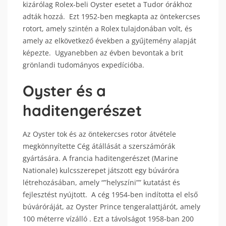
kizárólag Rolex-beli Oyster esetet a Tudor órákhoz
adták hozzá. Ezt 1952-ben megkapta az öntekercses
rotort, amely szintén a Rolex tulajdonában volt, és
amely az elkövetkező években a gyűjtemény alapját
képezte. Ugyanebben az évben bevontak a brit
grönlandi tudományos expedícióba.
Oyster és a
haditengerészet
Az Oyster tok és az öntekercses rotor átvétele
megkönnyítette Cég átállását a szerszámórák
gyártására. A francia haditengerészet (Marine
Nationale) kulcsszerepet játszott egy búváróra
létrehozásában, amely “”helyszíni”” kutatást és
fejlesztést nyújtott. A cég 1954-ben indította el első
búváróráját, az Oyster Prince tengeralattjárót, amely
100 méterre vízálló . Ezt a távolságot 1958-ban 200