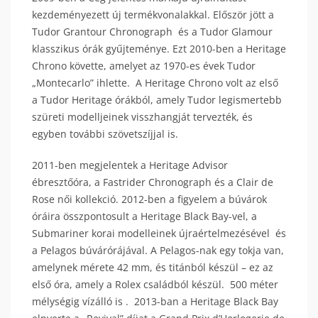
kezdeményezett új termékvonalakkal. Először jött a
Tudor Grantour Chronograph és a Tudor Glamour
klasszikus órák gyűjteménye. Ezt 2010-ben a Heritage
Chrono követte, amelyet az 1970-es évek Tudor
„Montecarlo” ihlette. A Heritage Chrono volt az első
a Tudor Heritage órákból, amely Tudor legismertebb
szüreti modelljeinek visszhangját tervezték, és
egyben további szövetszíjjal is.
2011-ben megjelentek a Heritage Advisor
ébresztőóra, a Fastrider Chronograph és a Clair de
Rose női kollekció. 2012-ben a figyelem a búvárok
óráira összpontosult a Heritage Black Bay-vel, a
Submariner korai modelleinek újraértelmezésével és
a Pelagos búvárórájával. A Pelagos-nak egy tokja van,
amelynek mérete 42 mm, és titánból készül – ez az
első óra, amely a Rolex családból készül. 500 méter
mélységig vízálló is . 2013-ban a Heritage Black Bay