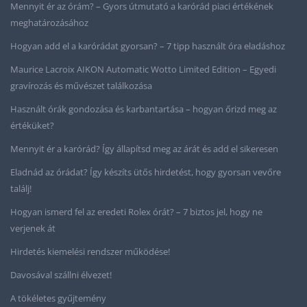
Mennyit ér az órám? – Gyors útmutató a karórád piaci értékének
meghatározásához
Hogyan add el a karórádat gyorsan? – 7 tipp használt óra eladáshoz
Maurice Lacroix AIKON Automatic Wotto Limited Edition – Egyedi
gravírozás és művészet találkozása
Használt órák gondozása és karbantartása – hogyan őrizd meg az
értéküket?
Mennyit ér a karórád? Így állapítsd meg az árát és add el sikeresen
Eladnád az órádat? Így készíts ütős hirdetést, hogy gyorsan vevőre
találj!
Hogyan ismerd fel az eredeti Rolex órát? – 7 biztos jel, hogy ne
verjenek át
Hirdetés kiemelési rendszer működése!
Davosával szállni élvezet!
A tökéletes gyűjtemény