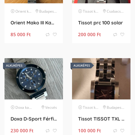
Orient
karóra
Budapest XVI. kerület
Tissot
karóra
Csabacsűd
Orient Mako III Kamasu
Tissot prc 100 solar
85 000
Ft
200 000
Ft
ALKUKÉPES
ALKUKÉPES
Doxa
karóra
Vecsés
Tissot
karóra
Budapest XVIII. kerület
Doxa D-Sport Férfi karóra 166.10.201.10
Tissot TISSOT TXL T60.1.588.51 férfi karóra.
230 000
Ft
100 000
Ft