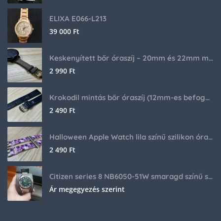
ELIXA E066-L213
39 000
Ft
Keskenyített bőr óraszíj – 20mm és 22mm méretben
2 990
Ft
Krokodil mintás bőr óraszíj (12mm-es befogóval rendelkező órához)
2 490
Ft
Halloween Apple Watch lila színű szilikon óraszíj
2 490
Ft
Citizen series 8 NB6050-51W smaragd színű számlappal
Ár megegyezés szerint