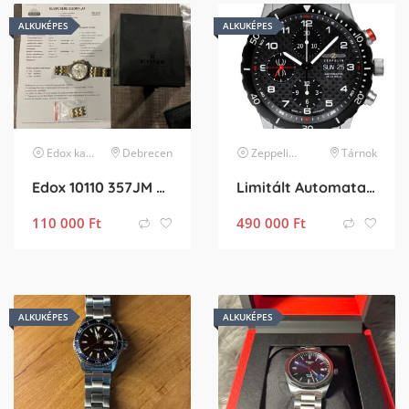
ALKUKÉPES
ALKUKÉPES
Edox
karóra
Debrecen
Zeppelin
karóra
Tárnok
Edox 10110 357JM AID
Limitált Automata Zeppelin márkájú 7216M-2 típus számú Alain Robert .
110 000
Ft
490 000
Ft
ALKUKÉPES
ALKUKÉPES