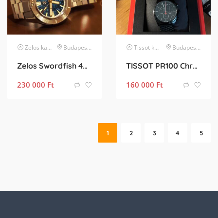
Zelos
karóra
Budapest XVII. kerület
Tissot
karóra
Budapest XVI. kerület
Zelos Swordfish 40 mm SS „Blue Meteorite”
TISSOT PR100 Chronograph
230 000
Ft
160 000
Ft
1
2
3
4
5