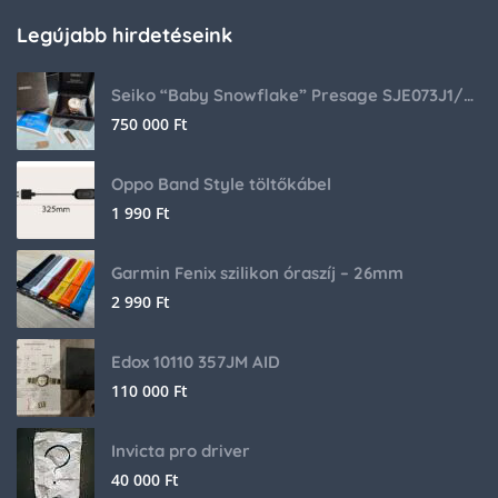
Legújabb hirdetéseink
Seiko “Baby Snowflake” Presage SJE073J1/SARA015 Limited Edition
750 000
Ft
Oppo Band Style töltőkábel
1 990
Ft
Garmin Fenix szilikon óraszíj – 26mm
2 990
Ft
Edox 10110 357JM AID
110 000
Ft
Invicta pro driver
40 000
Ft