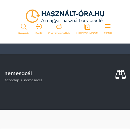
Keresés
Profil
Összehasonlítás
HIRDESS MOST!
MENÜ
nemesacél
Kezdőlap
nemesacél