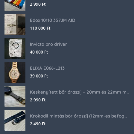
2 990
Ft
Edox 10110 357JM AID
110 000
Ft
Invicta pro driver
40 000
Ft
ELIXA E066-L213
39 000
Ft
Keskenyített bőr óraszíj – 20mm és 22mm méretben
2 990
Ft
Krokodil mintás bőr óraszíj (12mm-es befogóval rendelkező órához)
2 490
Ft