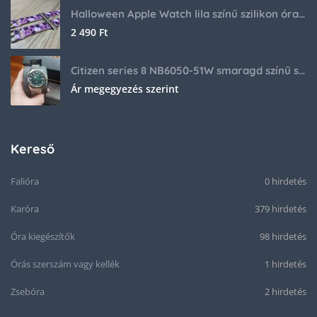
Halloween Apple Watch lila színű szilikon óraszíj
2 490
Ft
Citizen series 8 NB6050-51W smaragd színű számlappal
Ár megegyezés szerint
Kereső
Falióra
0 hirdetés
Karóra
379 hirdetés
Óra kiegészítők
98 hirdetés
Órás szerszám vagy kellék
1 hirdetés
Zsebóra
2 hirdetés