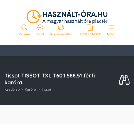
Keresés
Profil
Összehasonlítás
HIRDESS MOST!
MENÜ
Tissot TISSOT TXL T60.1.588.51 férfi
karóra.
Kezdőlap
Karóra
Tissot