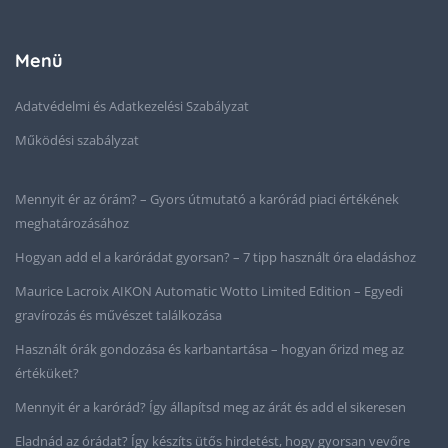
Menü
Adatvédelmi és Adatkezelési Szabályzat
Működési szabályzat
Mennyit ér az órám? – Gyors útmutató a karórád piaci értékének
meghatározásához
Hogyan add el a karórádat gyorsan? – 7 tipp használt óra eladáshoz
Maurice Lacroix AIKON Automatic Wotto Limited Edition – Egyedi
gravírozás és művészet találkozása
Használt órák gondozása és karbantartása – hogyan őrizd meg az
értéküket?
Mennyit ér a karórád? Így állapítsd meg az árát és add el sikeresen
Eladnád az órádat? Így készíts ütős hirdetést, hogy gyorsan vevőre