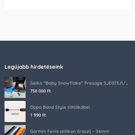
Legújabb hirdetéseink
Seiko “Baby Snowflake” Presage SJE073J1/SARA015 Limited Edition
750 000
Ft
Oppo Band Style töltőkábel
1 990
Ft
Garmin Fenix szilikon óraszíj – 26mm