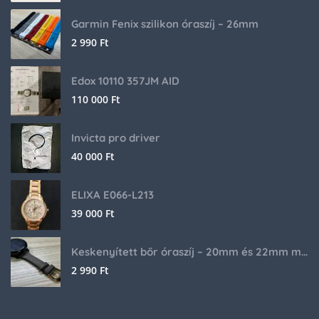
Garmin Fenix szilikon óraszíj – 26mm
2 990
Ft
Edox 10110 357JM AID
110 000
Ft
Invicta pro driver
40 000
Ft
ELIXA E066-L213
39 000
Ft
Keskenyített bőr óraszíj – 20mm és 22mm méretben
2 990
Ft