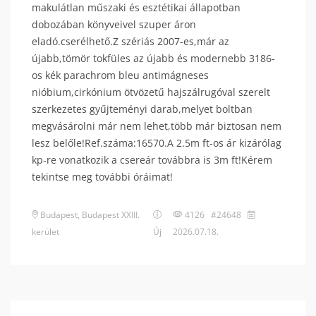
makulátlan műszaki és esztétikai állapotban
dobozában könyveivel szuper áron
eladó.cserélhető.Z szériás 2007-es,már az
újabb,tömör tokfüles az újabb és modernebb 3186-
os kék parachrom bleu antimágneses
nióbium,cirkónium ötvözetű hajszálrugóval szerelt
szerkezetes gyűjteményi darab,melyet boltban
megvásárolni már nem lehet,több már biztosan nem
lesz belőle!Ref.száma:16570.A 2.5m ft-os ár kizárólag
kp-re vonatkozik a csereár továbbra is 3m ft!Kérem
tekintse meg további óráimat!
Budapest
,
Budapest XXIII.
4126 #24648
kerület
Új
2026.07.18.