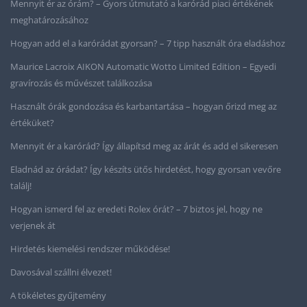
Mennyit ér az órám? – Gyors útmutató a karórád piaci értékének
meghatározásához
Hogyan add el a karórádat gyorsan? – 7 tipp használt óra eladáshoz
Maurice Lacroix AIKON Automatic Wotto Limited Edition – Egyedi
gravírozás és művészet találkozása
Használt órák gondozása és karbantartása – hogyan őrizd meg az
értéküket?
Mennyit ér a karórád? Így állapítsd meg az árát és add el sikeresen
Eladnád az órádat? Így készíts ütős hirdetést, hogy gyorsan vevőre
találj!
Hogyan ismerd fel az eredeti Rolex órát? – 7 biztos jel, hogy ne
verjenek át
Hirdetés kiemelési rendszer működése!
Davosával szállni élvezet!
A tökéletes gyűjtemény