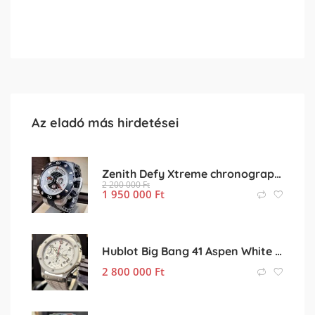
Az eladó más hirdetései
Zenith Defy Xtreme chronograph titán-titán szíjas kompletten
2 200 000
Ft
1 950 000
Ft
Hublot Big Bang 41 Aspen White kompletten
2 800 000
Ft