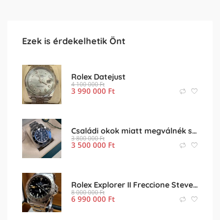
Ezek is érdekelhetik Önt
Rolex Datejust
4 100 000
Ft
3 990 000
Ft
Családi okok miatt megválnék szeretett órámtól.
3 800 000
Ft
3 500 000
Ft
Rolex Explorer II Freccione Steve McQeen
8 000 000
Ft
6 990 000
Ft