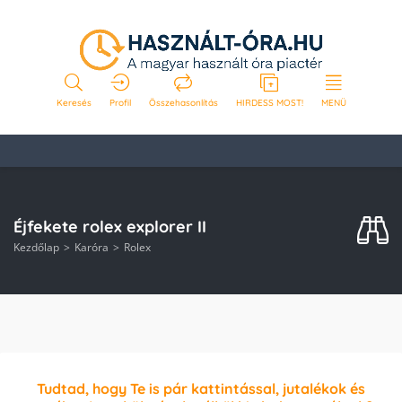
Keresés
Profil
Összehasonlítás
HIRDESS MOST!
MENÜ
Éjfekete rolex explorer II
Kezdőlap
Karóra
Rolex
Tudtad, hogy Te is pár kattintással, jutalékok és