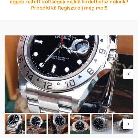
egyéb rejtett költségek nélkül hirdethetsz nálunk?
Próbáld ki! Regisztrálj még ma!!!