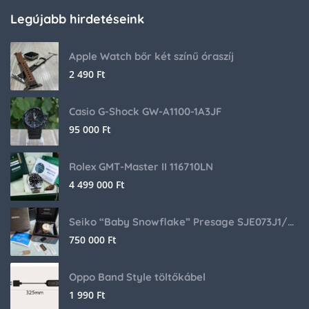
Legújabb hirdetéseink
Apple Watch bőr két színű óraszíj
2 490
Ft
Casio G-Shock GW-A1100-1A3JF
95 000
Ft
Rolex GMT-Master II 116710LN
4 499 000
Ft
Seiko “Baby Snowflake” Presage SJE073J1/SARA015 Limited Edition
750 000
Ft
Oppo Band Style töltőkábel
1 990
Ft