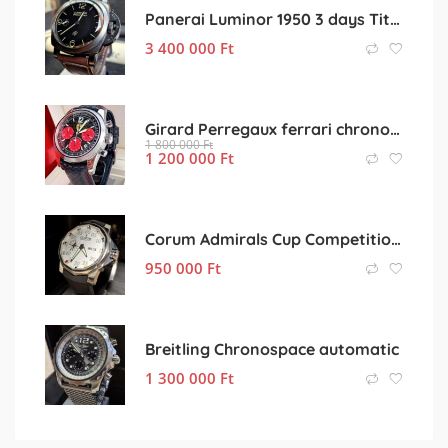
Panerai Luminor 1950 3 days Titano DLC kompletten
3 400 000
Ft
Girard Perregaux ferrari chronograph
1 800 000
Ft
1 200 000
Ft
Corum Admirals Cup Competition 48 titán dobozában leszervizelve
950 000
Ft
Breitling Chronospace automatic
1 300 000
Ft