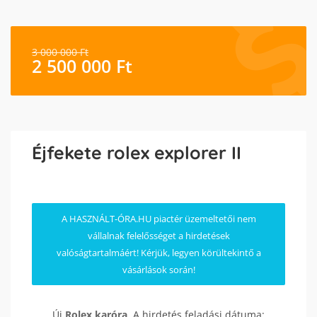
3 000 000
Ft
2 500 000
Ft
Éjfekete rolex explorer II
A HASZNÁLT-ÓRA.HU piactér üzemeltetői nem
vállalnak felelősséget a hirdetések
valóságtartalmáért! Kérjük, legyen körültekintő a
vásárlások során!
Új
Rolex
karóra
. A hirdetés feladási dátuma: