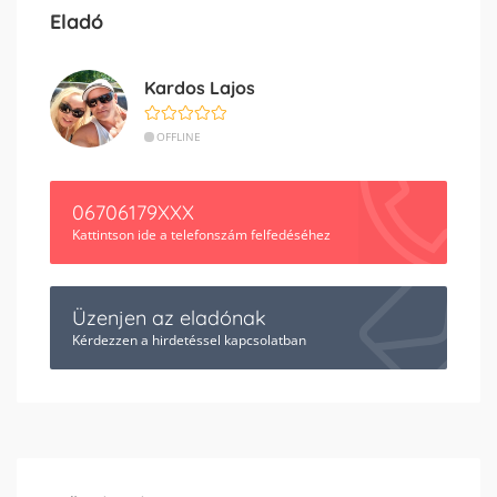
Eladó
Kardos Lajos
OFFLINE
06706179XXX
Kattintson ide a telefonszám felfedéséhez
Üzenjen az eladónak
Kérdezzen a hirdetéssel kapcsolatban