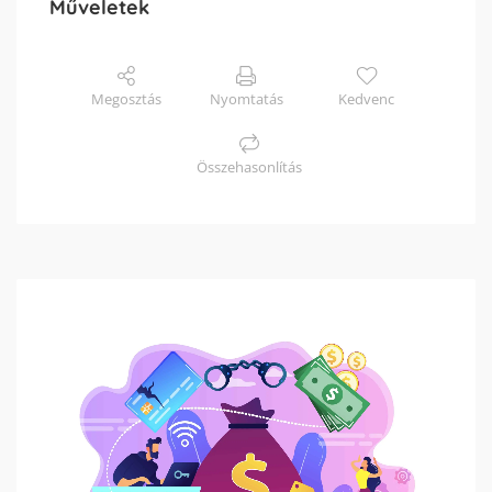
Műveletek
Megosztás
Nyomtatás
Kedvenc
Összehasonlítás