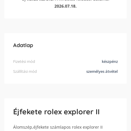
2026.07.18.
Adatlap
Fizetési mód
készpénz
Szállítási mód
személyes átvétel
Éjfekete rolex explorer II
Álomszép,éjfekete számlapos rolex explorer II