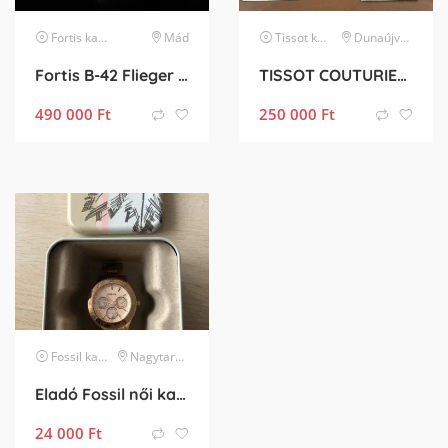
Fortis
karóra
Mád
Tissot
karóra
Dunaújváros
Fortis B-42 Flieger GMT Limited Edition
TISSOT COUTURIER AUTOMATIC CHRONOGRAPH VALJOUX T035.614.11.051.00 férfi karóra
490 000
Ft
250 000
Ft
Fossil
karóra
Nagytarcsa
Eladó Fossil női karóra
24 000
Ft