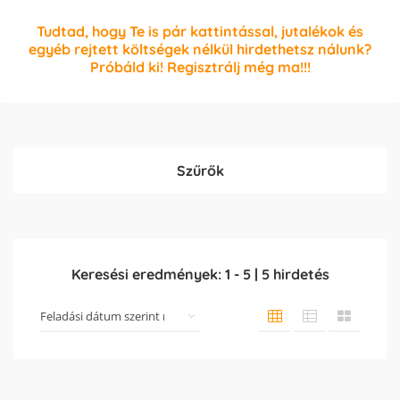
Tudtad, hogy Te is pár kattintással, jutalékok és
egyéb rejtett költségek nélkül hirdethetsz nálunk?
Próbáld ki! Regisztrálj még ma!!!
Szűrők
Keresési eredmények:
1
-
5
|
5
hirdetés