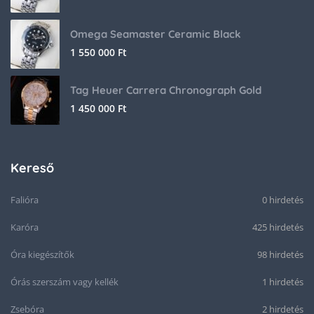
Omega Seamaster Ceramic Black
1 550 000
Ft
Tag Heuer Carrera Chronograph Gold
1 450 000
Ft
Kereső
Falióra
0 hirdetés
Karóra
425 hirdetés
Óra kiegészítők
98 hirdetés
Órás szerszám vagy kellék
1 hirdetés
Zsebóra
2 hirdetés