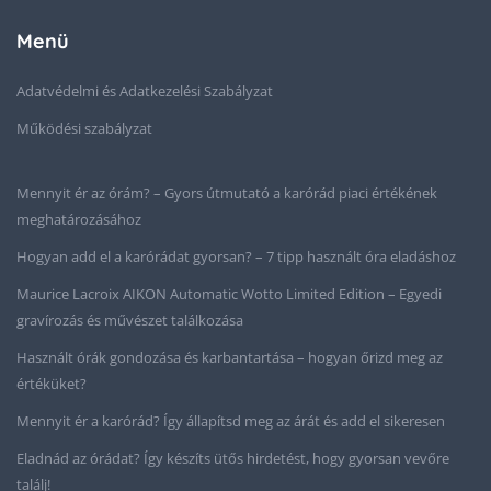
Menü
Adatvédelmi és Adatkezelési Szabályzat
Működési szabályzat
Mennyit ér az órám? – Gyors útmutató a karórád piaci értékének
meghatározásához
Hogyan add el a karórádat gyorsan? – 7 tipp használt óra eladáshoz
Maurice Lacroix AIKON Automatic Wotto Limited Edition – Egyedi
gravírozás és művészet találkozása
Használt órák gondozása és karbantartása – hogyan őrizd meg az
értéküket?
Mennyit ér a karórád? Így állapítsd meg az árát és add el sikeresen
Eladnád az órádat? Így készíts ütős hirdetést, hogy gyorsan vevőre
találj!