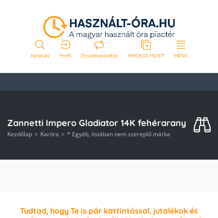
Keresés
Profil
Összehasonlítás
HIRDESS MOST!
MENÜ
Zannetti Impero Gladiator 14K fehérarany
Kezdőlap
Karóra
* Egyéb, listában nem szereplő márka
Tudtad, hogy Te is pár kattintással, jutalékok és