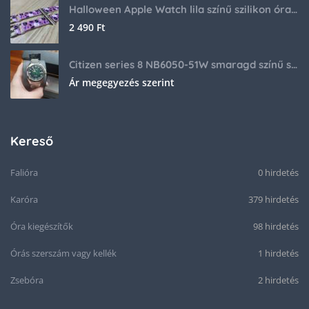
Halloween Apple Watch lila színű szilikon óraszíj
2 490
Ft
Citizen series 8 NB6050-51W smaragd színű számlappal
Ár megegyezés szerint
Kereső
Falióra
0 hirdetés
Karóra
379 hirdetés
Óra kiegészítők
98 hirdetés
Órás szerszám vagy kellék
1 hirdetés
Zsebóra
2 hirdetés