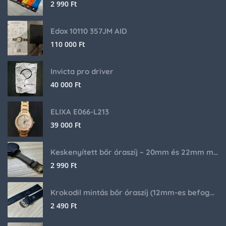
2 990
Ft
Edox 10110 357JM AID
110 000
Ft
Invicta pro driver
40 000
Ft
ELIXA E066-L213
39 000
Ft
Keskenyített bőr óraszíj – 20mm és 22mm méretben
2 990
Ft
Krokodil mintás bőr óraszíj (12mm-es befogóval rendelkező órához)
2 490
Ft