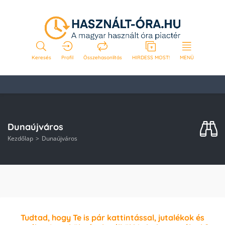
Keresés
Profil
Összehasonlítás
HIRDESS MOST!
MENÜ
Dunaújváros
Kezdőlap
Dunaújváros
Tudtad, hogy Te is pár kattintással, jutalékok és