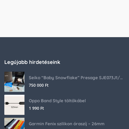
Legújabb hirdetéseink
Seiko “Baby Snowflake” Presage SJE073J1/SARA015 Limited Edition
750 000
Ft
Oppo Band Style töltőkábel
1 990
Ft
Garmin Fenix szilikon óraszíj – 26mm