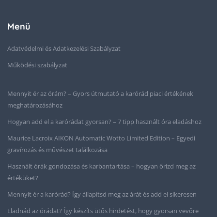
Menü
Adatvédelmi és Adatkezelési Szabályzat
Működési szabályzat
Mennyit ér az órám? – Gyors útmutató a karórád piaci értékének
meghatározásához
Hogyan add el a karórádat gyorsan? – 7 tipp használt óra eladáshoz
Maurice Lacroix AIKON Automatic Wotto Limited Edition – Egyedi
gravírozás és művészet találkozása
Használt órák gondozása és karbantartása – hogyan őrizd meg az
értéküket?
Mennyit ér a karórád? Így állapítsd meg az árát és add el sikeresen
Eladnád az órádat? Így készíts ütős hirdetést, hogy gyorsan vevőre