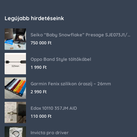
Legújabb hirdetéseink
Seiko “Baby Snowflake” Presage SJE073J1/SARA015 Limited Edition
750 000
Ft
Oppo Band Style töltőkábel
1 990
Ft
Garmin Fenix szilikon óraszíj – 26mm
2 990
Ft
Edox 10110 357JM AID
110 000
Ft
Invicta pro driver