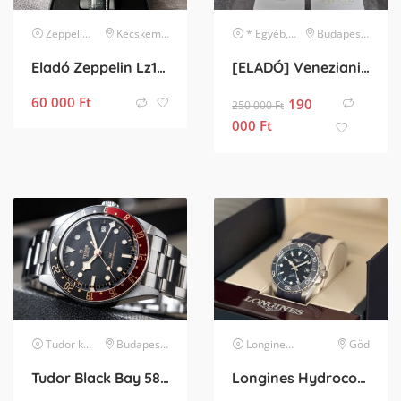
Zeppelin
karóra
Kecskemét
* Egyéb, listában nem szereplő márka
Budapest XXII. kerület
Eladó Zeppelin Lz127 GMT
[ELADÓ] Venezianico Nereide GMT (3521503C) – 2 hónapos, Full Szett
60 000
Ft
190
250 000
Ft
000
Ft
Tudor
karóra
Budapest XIV. kerület
Longines
karóra
Göd
Tudor Black Bay 58 GMT alias Coke 2025
Longines Hydroconquest GMT 41mm