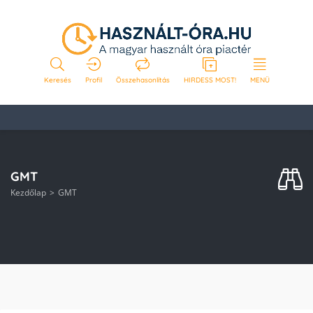
Keresés
Profil
Összehasonlítás
HIRDESS MOST!
MENÜ
GMT
Kezdőlap
GMT