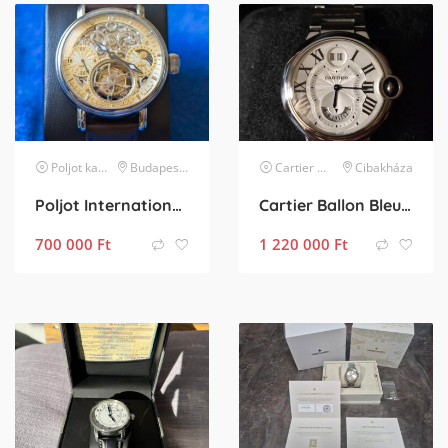
Poljot
karóra
Budapest XIV. kerület
Cartier
karóra
Cibakháza
Poljot International Tourbillon Skeleton GMT Limited Edition
Cartier Ballon Bleu GMT Big date
700 000
Ft
1 220 000
Ft