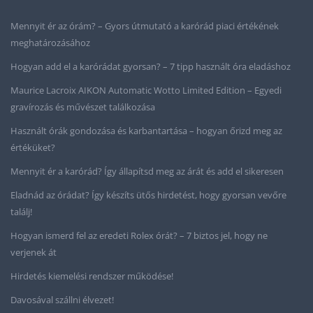
Mennyit ér az órám? – Gyors útmutató a karórád piaci értékének
meghatározásához
Hogyan add el a karórádat gyorsan? – 7 tipp használt óra eladáshoz
Maurice Lacroix AIKON Automatic Wotto Limited Edition – Egyedi
gravírozás és művészet találkozása
Használt órák gondozása és karbantartása – hogyan őrizd meg az
értéküket?
Mennyit ér a karórád? Így állapítsd meg az árát és add el sikeresen
Eladnád az órádat? Így készíts ütős hirdetést, hogy gyorsan vevőre
találj!
Hogyan ismerd fel az eredeti Rolex órát? – 7 biztos jel, hogy ne
verjenek át
Hirdetés kiemelési rendszer működése!
Davosával szállni élvezet!