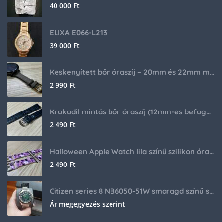
40 000
Ft
ELIXA E066-L213
39 000
Ft
Keskenyített bőr óraszíj – 20mm és 22mm méretben
2 990
Ft
Krokodil mintás bőr óraszíj (12mm-es befogóval rendelkező órához)
2 490
Ft
Halloween Apple Watch lila színű szilikon óraszíj
2 490
Ft
Citizen series 8 NB6050-51W smaragd színű számlappal
Ár megegyezés szerint