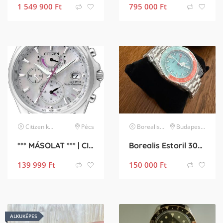
1 549 900
Ft
795 000
Ft
Citizen
karóra
Pécs
Borealis
karóra
Budapest III. kerület
*** MÁSOLAT *** | CITIZEN Eco-Drive Radio Controlled női karóra eladó! | *** MÁSOLAT ***
Borealis Estoril 300 GMT (Miyota 9075) – Újszerű állapotban, kivételes áron!
139 999
Ft
150 000
Ft
ALKUKÉPES