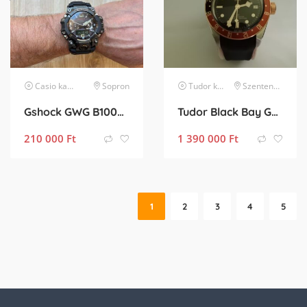
Casio
karóra
Sopron
Tudor
karóra
Szentendre
Gshock GWG B1000 1A
Tudor Black Bay GMT S&G 41 mm
210 000
Ft
1 390 000
Ft
1
2
3
4
5