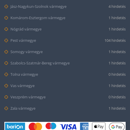
Jász-Nagykun-Szolnok vármegye
4 hirdetés
Komárom-Esztergom vármegye
1 hirdetés
Nógrád vármegye
1 hirdetés
Pest vármegye
104 hirdetés
Somogy vármegye
1 hirdetés
Szabolcs-Szatmár-Bereg vármegye
1 hirdetés
Tolna vármegye
0 hirdetés
Vas vármegye
1 hirdetés
Veszprém vármegye
0 hirdetés
Zala vármegye
1 hirdetés