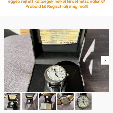
egyéb rejtett költségek nélkül hirdethetsz nálunk?
Próbáld ki! Regisztrálj még ma!!!