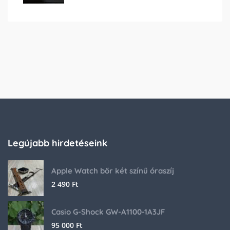
Legújabb hirdetéseink
Apple Watch bőr két színű óraszíj
2 490
Ft
Casio G-Shock GW-A1100-1A3JF
95 000
Ft