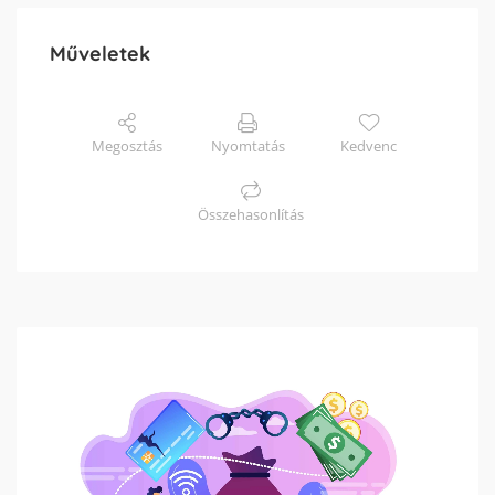
Műveletek
Megosztás
Nyomtatás
Kedvenc
Összehasonlítás