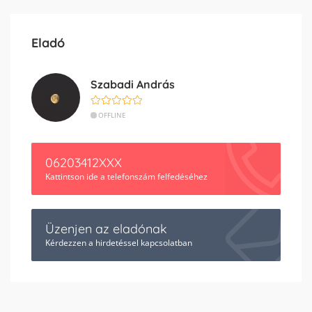
Eladó
Szabadi András
OFFLINE
06203412XXX
Kattintson ide a telefonszám felfedéséhez
Üzenjen az eladónak
Kérdezzen a hirdetéssel kapcsolatban