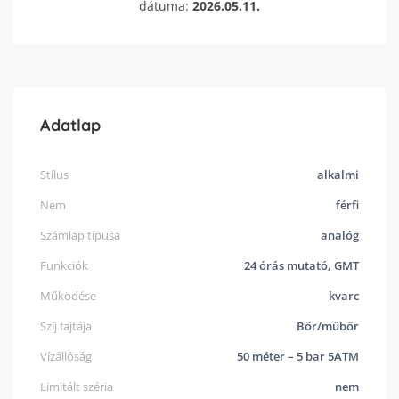
dátuma:
2026.05.11.
Adatlap
Stílus
alkalmi
Nem
férfi
Számlap típusa
analóg
Funkciók
24 órás mutató, GMT
Működése
kvarc
Szíj fajtája
Bőr/műbőr
Vízállóság
50 méter – 5 bar 5ATM
Limitált széria
nem