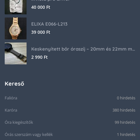
40 000
Ft
ELIXA E066-L213
39 000
Ft
Keskenyített bőr óraszíj – 20mm és 22mm méretben
2 990
Ft
Kereső
Falióra
0 hirdetés
Karóra
380 hirdetés
Óra kiegészítők
99 hirdetés
Órás szerszám vagy kellék
1 hirdetés