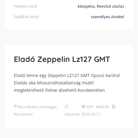
Fizetési mód
készpénz, Revolut utalás
Szállítási mód
személyes átvétel
Eladó Zeppelin Lz127 GMT
Eladó lenne egy Zeppelin LZ127 GMT típusú karóra!
Eladás oka kihasználhatatlanság miatt!
megtekinthető illetve átvehető Kecskeméten
Bács-Kiskun vármegye
,
609 #44236
Kecskemét
Használt
2026.05.11.