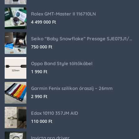
Rolex GMT-Master II 116710LN
4 499 000
Ft
Seiko “Baby Snowflake” Presage SJE073J1/SARA015 Limited Edition
750 000
Ft
Oppo Band Style töltőkábel
1 990
Ft
Garmin Fenix szilikon óraszíj – 26mm
2 990
Ft
Edox 10110 357JM AID
110 000
Ft
Invicta pro driver