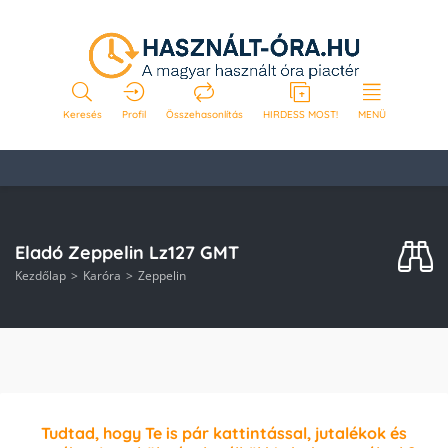
Keresés
Profil
Összehasonlítás
HIRDESS MOST!
MENÜ
Eladó Zeppelin Lz127 GMT
Kezdőlap
Karóra
Zeppelin
Tudtad, hogy Te is pár kattintással, jutalékok és