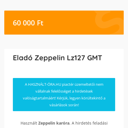
60 000
Ft
Eladó Zeppelin Lz127 GMT
A HASZNÁLT-ÓRA.HU piactér üzemeltetői nem
vállalnak felelősséget a hirdetések
valóságtartalmáért! Kérjük, legyen körültekintő a
vásárlások során!
Használt
Zeppelin
karóra
. A hirdetés feladási