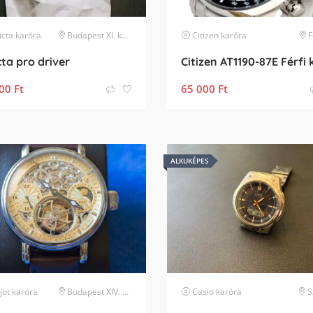
icta
karóra
Budapest XI. kerület
Citizen
karóra
cta pro driver
00
Ft
65 000
Ft
ALKUKÉPES
jot
karóra
Budapest XIV. kerület
Casio
karóra
S