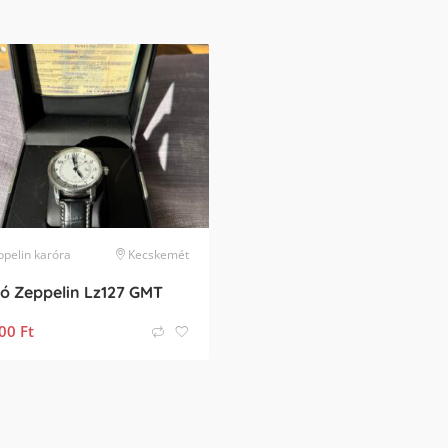
ppelin
karóra
Kecskemét
ó Zeppelin Lz127 GMT
00
Ft