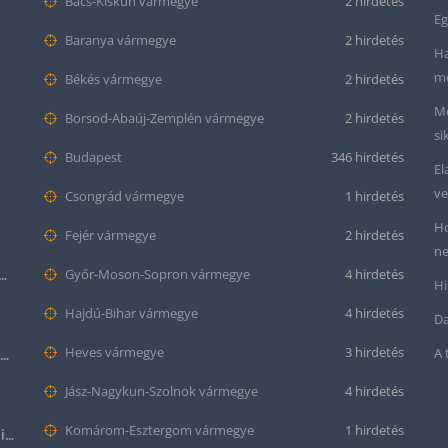
Bács-Kiskun vármegye
2 hirdetés
Eg
Baranya vármegye
2 hirdetés
Ha
me
Békés vármegye
2 hirdetés
Me
Borsod-Abaúj-Zemplén vármegye
2 hirdetés
si
Budapest
346 hirdetés
El
ve
Csongrád vármegye
1 hirdetés
Ho
Fejér vármegye
2 hirdetés
ne
tt bőr óraszíj – 20mm és 22mm méretben
Győr-Moson-Sopron vármegye
4 hirdetés
Hi
Hajdú-Bihar vármegye
4 hirdetés
Da
Heves vármegye
3 hirdetés
A 
Krokodil mintás bőr óraszíj (12mm-es befogóval rendelkező órához)
Jász-Nagykun-Szolnok vármegye
4 hirdetés
Komárom-Esztergom vármegye
1 hirdetés
Halloween Apple Watch lila színű szilikon óraszíj