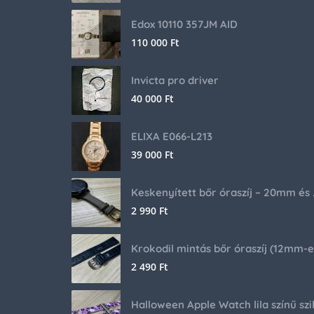
Edox 10110 357JM AID
110 000
Ft
Invicta pro driver
40 000
Ft
ELIXA E066-L213
39 000
Ft
Keskenyíte
2 990
Ft
2 490
Ft