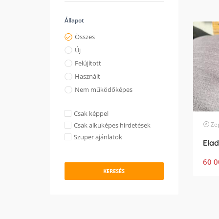
Állapot
Összes
Új
Felújított
Használt
Nem működőképes
Csak képpel
Ze
Csak alkuképes hirdetések
Szuper ajánlatok
Elad
60 0
KERESÉS