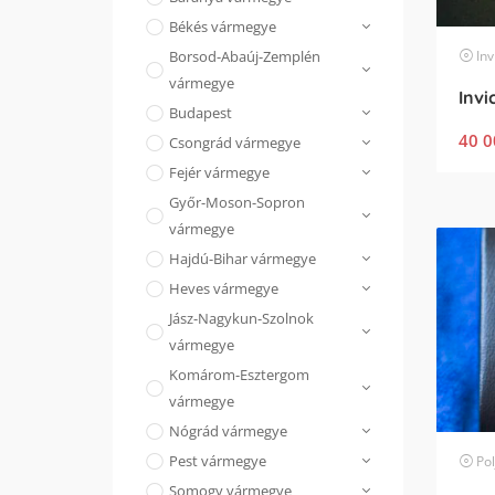
Békés vármegye
Inv
Borsod-Abaúj-Zemplén
vármegye
Invi
Budapest
40 0
Csongrád vármegye
Fejér vármegye
Győr-Moson-Sopron
vármegye
Hajdú-Bihar vármegye
Heves vármegye
Jász-Nagykun-Szolnok
vármegye
Komárom-Esztergom
vármegye
Nógrád vármegye
Pest vármegye
Pol
Somogy vármegye