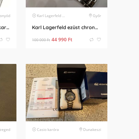
Fonyód
Karl Lagerfeld
karóra
Győr
Citizen AT1190-87E Férfi karóra eladó – Vadonatúj állapotban!
Karl Lagerfeld ezüst chrono karóra Féláron
44 990
Ft
100 000
Ft
zeged
Casio
karóra
Dunakeszi