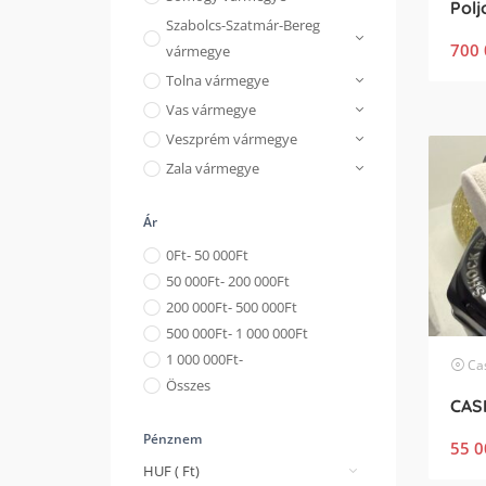
Szabolcs-Szatmár-Bereg
700 
vármegye
Tolna vármegye
Vas vármegye
Veszprém vármegye
Zala vármegye
Ár
0
Ft
- 50 000
Ft
50 000
Ft
- 200 000
Ft
200 000
Ft
- 500 000
Ft
500 000
Ft
- 1 000 000
Ft
1 000 000
Ft
-
Ca
Összes
CAS
Pénznem
55 0