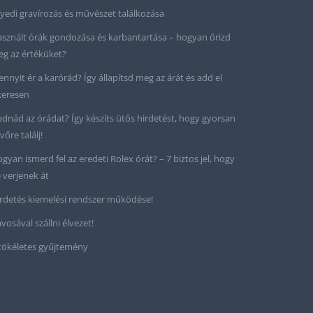
yedi gravírozás és művészet találkozása
sznált órák gondozása és karbantartása – hogyan őrizd
g az értéküket?
nnyit ér a karórád? Így állapítsd meg az árát és add el
keresen
adnád az órádat? Így készíts ütős hirdetést, hogy gyorsan
vőre találj!
gyan ismerd fel az eredeti Rolex órát? – 7 biztos jel, hogy
 verjenek át
rdetés kiemelési rendszer működése!
vosával szállni élvezet!
tökéletes gyűjtemény