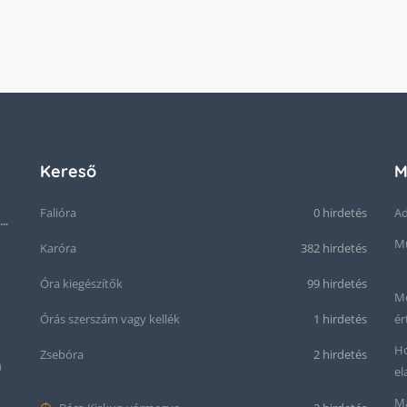
Kereső
M
Falióra
0 hirdetés
Ad
Seiko “Baby Snowflake” Presage SJE073J1/SARA015 Limited Edition
Mű
Karóra
382 hirdetés
Óra kiegészítők
99 hirdetés
Me
Órás szerszám vagy kellék
1 hirdetés
ér
Ho
Zsebóra
2 hirdetés
m
el
Ma