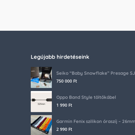
Legújabb hirdetéseink
750 000
Ft
Oppo Band Style töltőkábel
1 990
Ft
Garmin Fenix szilikon óraszíj – 26m
2 990
Ft