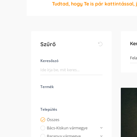
Tudtad, hogy Te is pár kattintással, 
Ke
Szűrő
Keresőszó
Termék
Település
Összes
Bács-Kiskun vármegye
Baranya vármegye