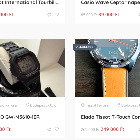
Poljot International Tourbillon Skeleton GMT Limited Edition
000
Ft
39 000
Ft
85 000
Ft
ALKUKÉPES
sio
karóra
Budapest XX. kerület
Tissot
karóra
Budapest XVII. k
IO GW-M5610-1ER
00
Ft
249 000
Ft
269 000
Ft