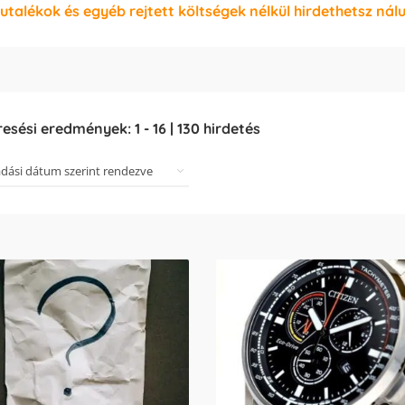
jutalékok és egyéb rejtett költségek nélkül hirdethetsz nál
resési eredmények:
1
-
16
|
130
hirdetés