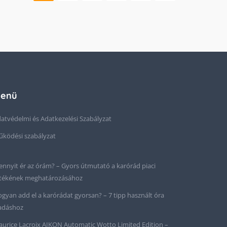
enü
atvédelmi és Adatkezelési Szabályzat
ködési szabályzat
nnyit ér az órám? – Gyors útmutató a karórád piaci
tékének meghatározásához
gyan add el a karórádat gyorsan? – 7 tipp használt óra
adáshoz
urice Lacroix AIKON Automatic Wotto Limited Edition –