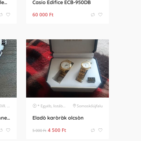
Casio Wave Ceptor napelemes rádióvezérelt férfi karóra
Casio Edifice ECB-950DB
60 000
Ft
erület
* Egyéb, listában nem szereplő márka
Somoskőújfalu
karóra
Eladó Tissot T-Touch Connect Solar 47.5 mm fekete férfi karóra – 3 gyári szíj, töltő
Eladò karòràk olcsòn
4 500
Ft
5 000
Ft