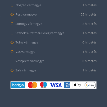
Nógrád vármegye
1 hirdetés
Pest vármegye
105 hirdetés
Citizen series 8 NB6050-51W smaragd színű számlappal
Somogy vármegye
2 hirdetés
Szabolcs-Szatmár-Bereg vármegye
1 hirdetés
Tolna vármegye
0 hirdetés
Vas vármegye
1 hirdetés
Veszprém vármegye
0 hirdetés
Zala vármegye
1 hirdetés