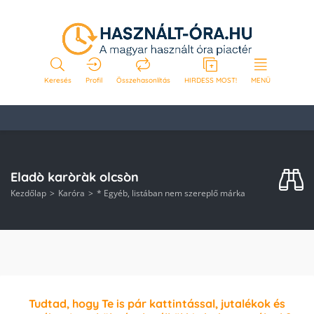
Keresés
Profil
Összehasonlítás
HIRDESS MOST!
MENÜ
Eladò karòràk olcsòn
Kezdőlap
Karóra
* Egyéb, listában nem szereplő márka
Tudtad, hogy Te is pár kattintással, jutalékok és