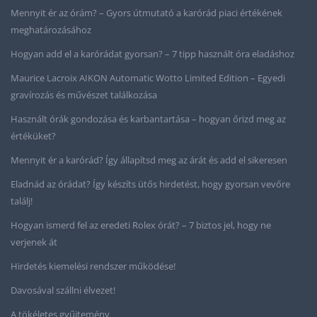
Mennyit ér az órám? – Gyors útmutató a karórád piaci értékének
meghatározásához
Hogyan add el a karórádat gyorsan? – 7 tipp használt óra eladáshoz
Maurice Lacroix AIKON Automatic Wotto Limited Edition – Egyedi
gravírozás és művészet találkozása
Használt órák gondozása és karbantartása – hogyan őrizd meg az
értéküket?
Mennyit ér a karórád? Így állapítsd meg az árát és add el sikeresen
Eladnád az órádat? Így készíts ütős hirdetést, hogy gyorsan vevőre
találj!
Hogyan ismerd fel az eredeti Rolex órát? – 7 biztos jel, hogy ne
verjenek át
Hirdetés kiemelési rendszer működése!
Davosával szállni élvezet!
A tökéletes gyűjtemény