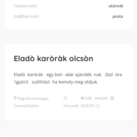
Fizetési mód
utánvét
Szállítási mód
posta
Eladò karòràk olcsòn
Eladò karòràk egy ben akàr ajàndék nak 2bd òra
1gyűrű szàllitàst ha komoly meg oldjuk.
Nógrád vármegye
,
546 #44245
Somoskőújfalu
Használt
2026.05.12.