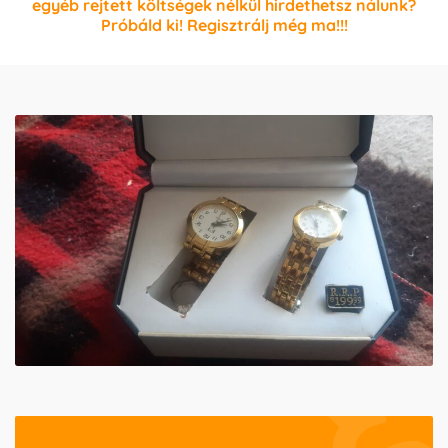
egyéb rejtett költségek nélkül hirdethetsz nálunk?
Próbáld ki! Regisztrálj még ma!!!