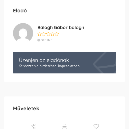
Eladó
Balogh Gàbor balogh
OFFLINE
Üzenjen az eladónak
Kérdezzen a hirdetéssel kapcsolatban
Műveletek