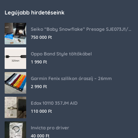
Legújabb hirdetéseink
Seiko “Baby Snowflake” Presage SJE073J1/SARA015 Limited Edition
750 000
Ft
Oppo Band Style töltőkábel
1 990
Ft
Garmin Fenix szilikon óraszíj – 26mm
2 990
Ft
Edox 10110 357JM AID
110 000
Ft
Invicta pro driver
40 000
Ft