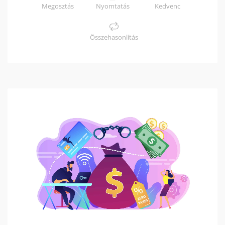
Megosztás
Nyomtatás
Kedvenc
Összehasonlítás