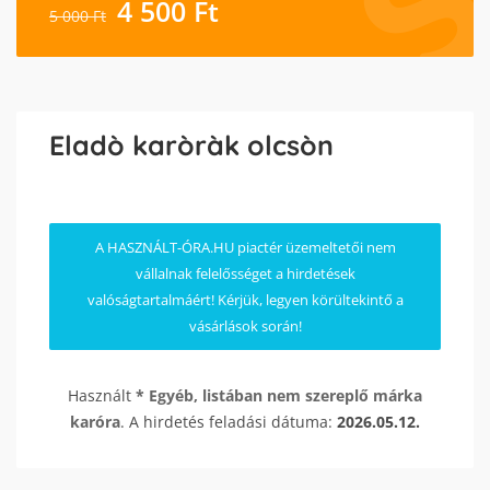
4 500
Ft
5 000
Ft
Eladò karòràk olcsòn
A HASZNÁLT-ÓRA.HU piactér üzemeltetői nem
vállalnak felelősséget a hirdetések
valóságtartalmáért! Kérjük, legyen körültekintő a
vásárlások során!
Használt
* Egyéb, listában nem szereplő márka
karóra
. A hirdetés feladási dátuma:
2026.05.12.