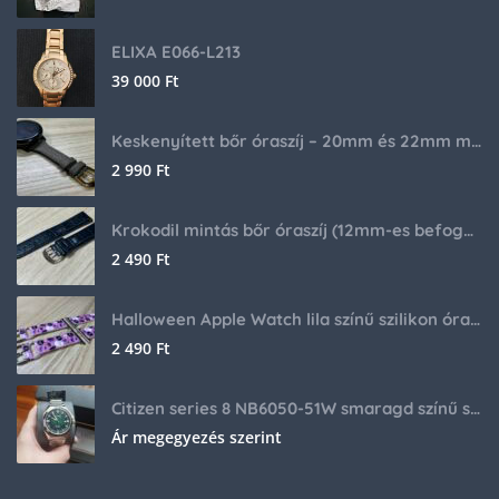
ELIXA E066-L213
39 000
Ft
Keskenyített bőr óraszíj – 20mm és 22mm méretben
2 990
Ft
Krokodil mintás bőr óraszíj (12mm-es befogóval rendelkező órához)
2 490
Ft
Halloween Apple Watch lila színű szilikon óraszíj
2 490
Ft
Citizen series 8 NB6050-51W smaragd színű számlappal
Ár megegyezés szerint