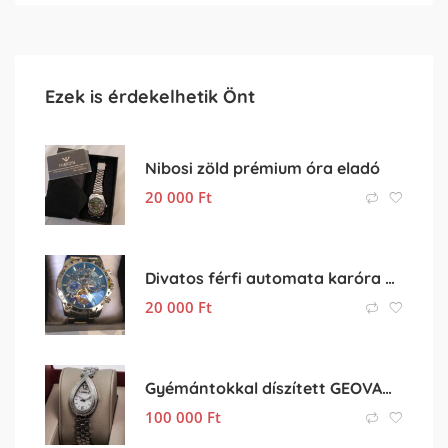
Ezek is érdekelhetik Önt
Nibosi zöld prémium óra eladó
20 000
Ft
Divatos férfi automata karóra elado
20 000
Ft
Gyémántokkal díszített GEOVANI női karóra
100 000
Ft