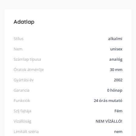
Adatlap
Stílus
alkalmi
Nem
unisex
Számlap típusa
analóg
Óratok átmérője
30 mm
Gyártási év
2002
Garancia
0 hónap
Funkciók
24 órás mutató
Szíj fajtája
Fém
Vízállóság
NEM VÍZÁLLÓ!
Limitált széria
nem