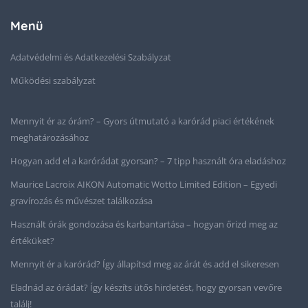
Menü
Adatvédelmi és Adatkezelési Szabályzat
Működési szabályzat
Mennyit ér az órám? – Gyors útmutató a karórád piaci értékének
meghatározásához
Hogyan add el a karórádat gyorsan? – 7 tipp használt óra eladáshoz
Maurice Lacroix AIKON Automatic Wotto Limited Edition – Egyedi
gravírozás és művészet találkozása
Használt órák gondozása és karbantartása – hogyan őrizd meg az
értéküket?
Mennyit ér a karórád? Így állapítsd meg az árát és add el sikeresen
Eladnád az órádat? Így készíts ütős hirdetést, hogy gyorsan vevőre
találj!