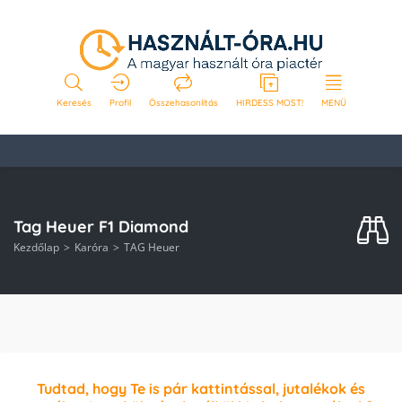
Keresés
Profil
Összehasonlítás
HIRDESS MOST!
MENÜ
Tag Heuer F1 Diamond
Kezdőlap
Karóra
TAG Heuer
Tudtad, hogy Te is pár kattintással, jutalékok és