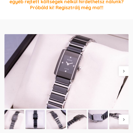
egyéb rejtett költségek nélkül hirdethetsz nálunk?
Próbáld ki! Regisztrálj még ma!!!