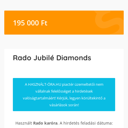
195 000
Ft
Rado Jubilé Diamonds
A HASZNÁLT-ÓRA.HU piactér üzemeltetői nem
vállalnak felelősséget a hirdetések
valóságtartalmáért! Kérjük, legyen körültekintő a
vásárlások során!
Használt
Rado
karóra
. A hirdetés feladási dátuma: