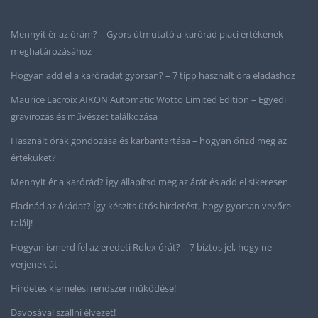
Mennyit ér az órám? – Gyors útmutató a karórád piaci értékének
meghatározásához
Hogyan add el a karórádat gyorsan? – 7 tipp használt óra eladáshoz
Maurice Lacroix AIKON Automatic Wotto Limited Edition – Egyedi
gravírozás és művészet találkozása
Használt órák gondozása és karbantartása – hogyan őrizd meg az
értéküket?
Mennyit ér a karórád? Így állapítsd meg az árát és add el sikeresen
Eladnád az órádat? Így készíts ütős hirdetést, hogy gyorsan vevőre
találj!
Hogyan ismerd fel az eredeti Rolex órát? – 7 biztos jel, hogy ne
verjenek át
Hirdetés kiemelési rendszer működése!
Davosával szállni élvezet!