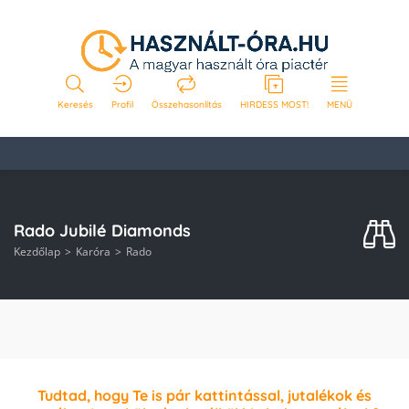
Keresés
Profil
Összehasonlítás
HIRDESS MOST!
MENÜ
Rado Jubilé Diamonds
Kezdőlap
Karóra
Rado
Tudtad, hogy Te is pár kattintással, jutalékok és