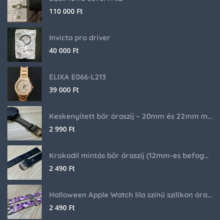
110 000
Ft
Invicta pro driver
40 000
Ft
ELIXA E066-L213
39 000
Ft
Keskenyített bőr óraszíj – 20mm és 22mm méretben
2 990
Ft
Krokodil mintás bőr óraszíj (12mm-es befogóval rendelkező órához)
2 490
Ft
Halloween Apple Watch lila színű szilikon óraszíj
2 490
Ft