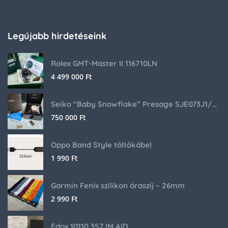
Legújabb hirdetéseink
Rolex GMT-Master II 116710LN
4 499 000
Ft
Seiko “Baby Snowflake” Presage SJE073J1/SARA015 Limited Edition
750 000
Ft
Oppo Band Style töltőkábel
1 990
Ft
Garmin Fenix szilikon óraszíj – 26mm
2 990
Ft
Edox 10110 357JM AID