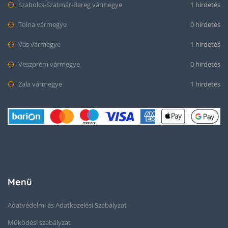
Szabolcs-Szatmár-Bereg vármegye
1 hirdetés
Tolna vármegye
0 hirdetés
Vas vármegye
1 hirdetés
Veszprém vármegye
0 hirdetés
Zala vármegye
1 hirdetés
Menü
Adatvédelmi és Adatkezelési Szabályzat
Működési szabályzat