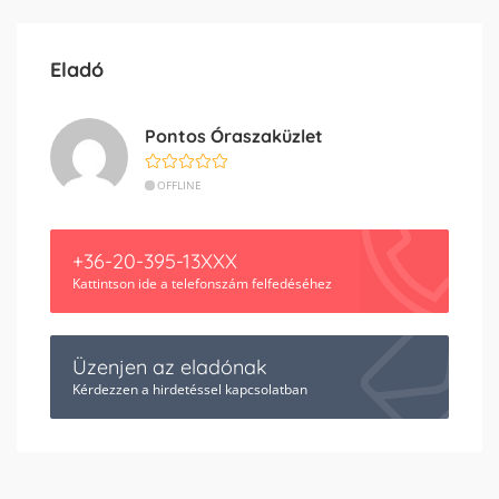
Eladó
Pontos Óraszaküzlet
OFFLINE
+36-20-395-13XXX
Kattintson ide a telefonszám felfedéséhez
Üzenjen az eladónak
Kérdezzen a hirdetéssel kapcsolatban