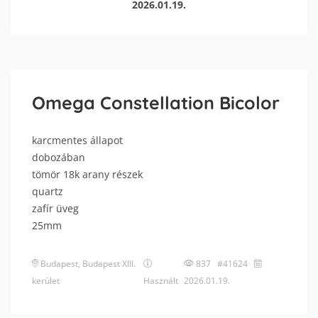
2026.01.19.
Omega Constellation Bicolor
karcmentes állapot
dobozában
tömör 18k arany részek
quartz
zafír üveg
25mm
Budapest
,
Budapest XIII.
837 #41624
kerület
Használt
2026.01.19.