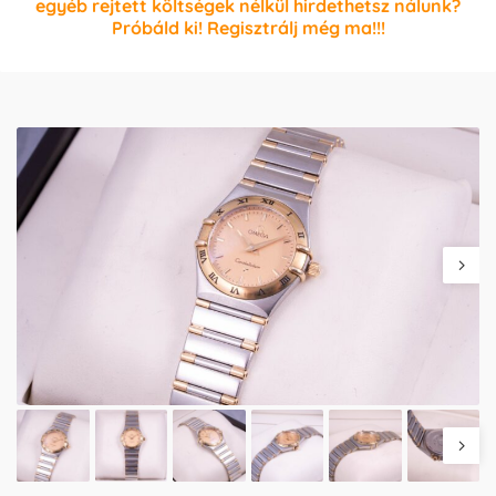
egyéb rejtett költségek nélkül hirdethetsz nálunk?
Próbáld ki! Regisztrálj még ma!!!