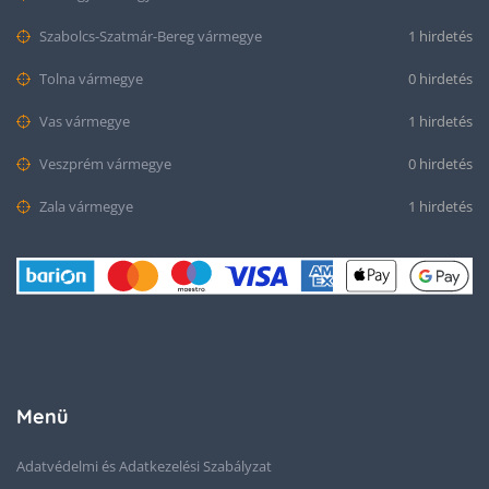
Szabolcs-Szatmár-Bereg vármegye
1 hirdetés
Tolna vármegye
0 hirdetés
Vas vármegye
1 hirdetés
Veszprém vármegye
0 hirdetés
Zala vármegye
1 hirdetés
Menü
Adatvédelmi és Adatkezelési Szabályzat