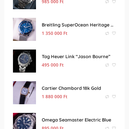
985 000
Ft
Breitling SuperOcean Heritage Blue
1 350 000
Ft
Tag Heuer Link “Jason Bourne”
495 000
Ft
Cartier Chambord 18k Gold
1 880 000
Ft
Omega Seamaster Electric Blue
895 000
Ft