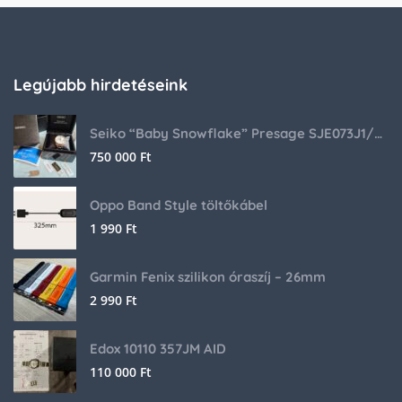
Legújabb hirdetéseink
Seiko “Baby Snowflake” Presage SJE073J1/SARA015 Limited Edition
750 000
Ft
Oppo Band Style töltőkábel
1 990
Ft
Garmin Fenix szilikon óraszíj – 26mm
2 990
Ft
Edox 10110 357JM AID
110 000
Ft