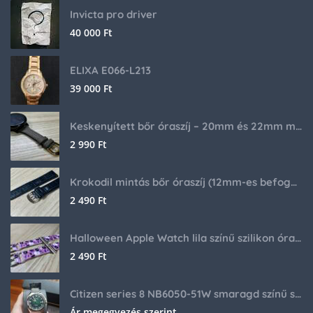
Invicta pro driver
40 000
Ft
ELIXA E066-L213
39 000
Ft
Keskenyített bőr óraszíj – 20mm és 22mm méretben
2 990
Ft
Krokodil mintás bőr óraszíj (12mm-es befogóval rendelkező órához)
2 490
Ft
Halloween Apple Watch lila színű szilikon óraszíj
2 490
Ft
Citizen series 8 NB6050-51W smaragd színű számlappal
Ár megegyezés szerint