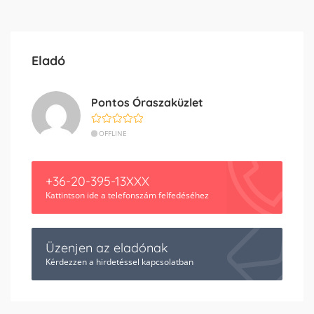
Eladó
Pontos Óraszaküzlet
OFFLINE
+36-20-395-13XXX
Kattintson ide a telefonszám felfedéséhez
Üzenjen az eladónak
Kérdezzen a hirdetéssel kapcsolatban