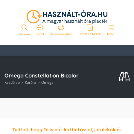
Keresés
Profil
Összehasonlítás
HIRDESS MOST!
MENÜ
Omega Constellation Bicolor
Kezdőlap
Karóra
Omega
Tudtad, hogy Te is pár kattintással, jutalékok és