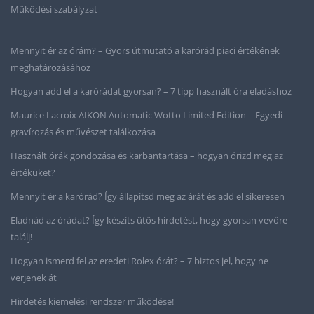
Működési szabályzat
Mennyit ér az órám? – Gyors útmutató a karórád piaci értékének
meghatározásához
Hogyan add el a karórádat gyorsan? – 7 tipp használt óra eladáshoz
Maurice Lacroix AIKON Automatic Wotto Limited Edition – Egyedi
gravírozás és művészet találkozása
Használt órák gondozása és karbantartása – hogyan őrizd meg az
értéküket?
Mennyit ér a karórád? Így állapítsd meg az árát és add el sikeresen
Eladnád az órádat? Így készíts ütős hirdetést, hogy gyorsan vevőre
találj!
Hogyan ismerd fel az eredeti Rolex órát? – 7 biztos jel, hogy ne
verjenek át
Hirdetés kiemelési rendszer működése!