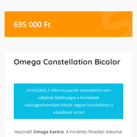
695 000
Ft
Omega Constellation Bicolor
A HASZNÁLT-ÓRA.HU piactér üzemeltetői nem
vállalnak felelősséget a hirdetések
valóságtartalmáért! Kérjük, legyen körültekintő a
vásárlások során!
Használt
Omega
karóra
. A hirdetés feladási dátuma: