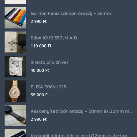
Garmin Fenix szilikon óraszíj – 26mm
2 990
Ft
Edox 10110 357JM AID
110 000
Ft
Invicta pro driver
40 000
Ft
ELIXA E066-L213
39 000
Ft
Keskenyített bőr óraszíj – 20mm és 22mm méretben
2 990
Ft
Krokodil mintás bőr óraszíj (12mm-es befogóval rendelkező órához)