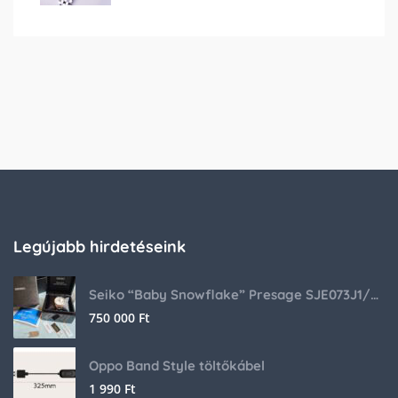
Legújabb hirdetéseink
Seiko “Baby Snowflake” Presage SJE073J1/SARA015 Limited Edition
750 000
Ft
Oppo Band Style töltőkábel
1 990
Ft