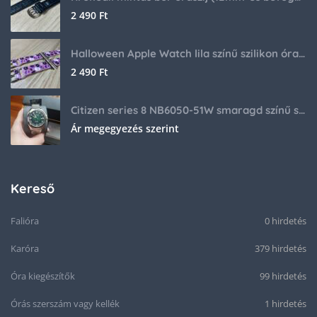
2 490
Ft
Halloween Apple Watch lila színű szilikon óraszíj
2 490
Ft
Citizen series 8 NB6050-51W smaragd színű számlappal
Ár megegyezés szerint
Kereső
Falióra
0 hirdetés
Karóra
379 hirdetés
Óra kiegészítők
99 hirdetés
Órás szerszám vagy kellék
1 hirdetés