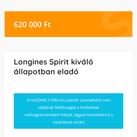
620 000
Ft
Longines Spirit kiváló
állapotban eladó
A HASZNÁLT-ÓRA.HU piactér üzemeltetői nem
vállalnak felelősséget a hirdetések
valóságtartalmáért! Kérjük, legyen körültekintő a
vásárlások során!