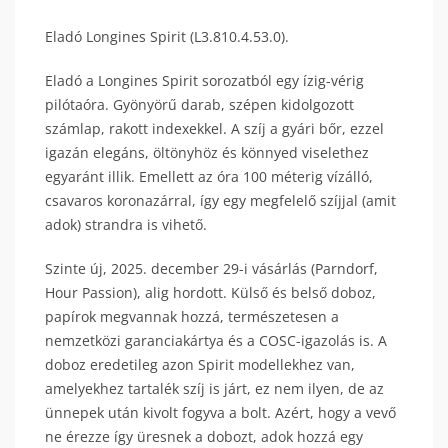
Eladó Longines Spirit (L3.810.4.53.0).
Eladó a Longines Spirit sorozatból egy ízig-vérig
pilótaóra. Gyönyörű darab, szépen kidolgozott
számlap, rakott indexekkel. A szíj a gyári bőr, ezzel
igazán elegáns, öltönyhöz és könnyed viselethez
egyaránt illik. Emellett az óra 100 méterig vízálló,
csavaros koronazárral, így egy megfelelő szíjjal (amit
adok) strandra is vihető.
Szinte új, 2025. december 29-i vásárlás (Parndorf,
Hour Passion), alig hordott. Külső és belső doboz,
papírok megvannak hozzá, természetesen a
nemzetközi garanciakártya és a COSC-igazolás is. A
doboz eredetileg azon Spirit modellekhez van,
amelyekhez tartalék szíj is járt, ez nem ilyen, de az
ünnepek után kivolt fogyva a bolt. Azért, hogy a vevő
ne érezze így üresnek a dobozt, adok hozzá egy