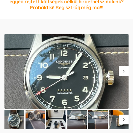
egyéb rejtett költségek nélkül hirdethetsz nálunk?
Próbáld ki! Regisztrálj még ma!!!