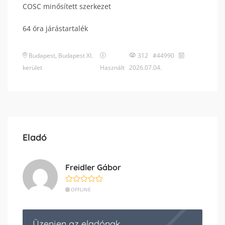
COSC minősített szerkezet
64 óra járástartalék
Budapest
,
Budapest XI.
312 #44990
kerület
Használt
2026.07.04.
Eladó
Freidler Gábor
OFFLINE
Üzenjen az eladónak