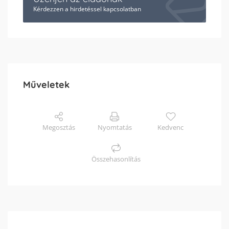
Kérdezzen a hirdetéssel kapcsolatban
Műveletek
Megosztás
Nyomtatás
Kedvenc
Összehasonlítás