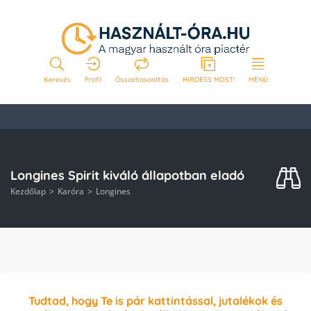
Keresés
Profil
Összehasonlítás
HIRDESS MOST!
MENÜ
Longines Spirit kiváló állapotban eladó
Kezdőlap
Karóra
Longines
Tudtad, hogy Te is pár kattintással, jutalékok és