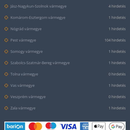
Jász-Nagykun-Szolnok vármegye
4 hirdetés
Komárom-Esztergom vármegye
1 hirdetés
Nógrád vármegye
1 hirdetés
Pest vármegye
104 hirdetés
Somogy vármegye
1 hirdetés
Szabolcs-Szatmár-Bereg vármegye
1 hirdetés
Tolna vármegye
0 hirdetés
Vas vármegye
1 hirdetés
Veszprém vármegye
0 hirdetés
Zala vármegye
1 hirdetés