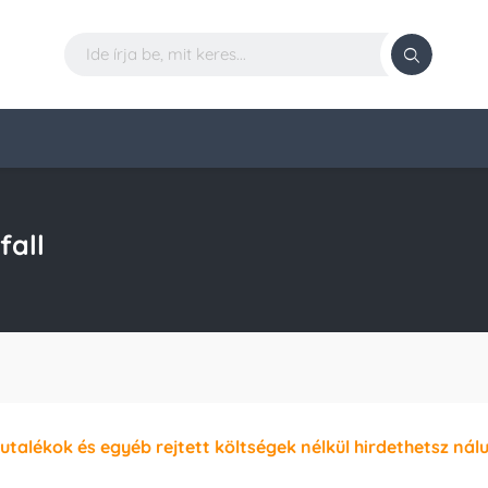
fall
jutalékok és egyéb rejtett költségek nélkül hirdethetsz nál