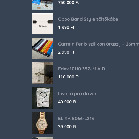
750 000
Ft
Oppo Band Style töltőkábel
1 990
Ft
Garmin Fenix szilikon óraszíj – 26m
2 990
Ft
Edox 10110 357JM AID
110 000
Ft
Invicta pro driver
40 000
Ft
ELIXA E066-L213
39 000
Ft