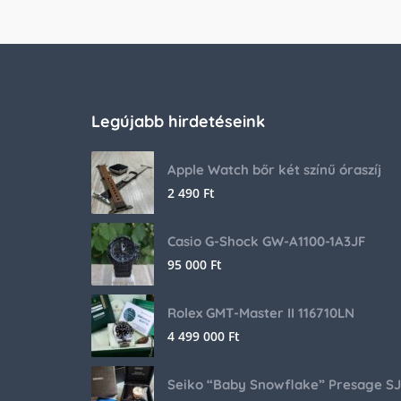
Legújabb hirdetéseink
Apple Watch bőr két színű óraszíj
2 490
Ft
Casio G-Shock GW-A1100-1A3JF
95 000
Ft
Rolex GMT-Master II 116710LN
4 499 000
Ft