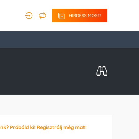
HIRDESS MOST!
unk? Próbáld ki! Regisztrálj még ma!!!