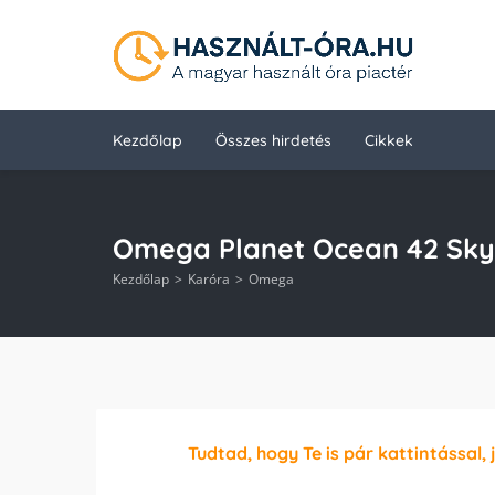
Kezdőlap
Összes hirdetés
Cikkek
Omega Planet Ocean 42 Sky
Kezdőlap
Karóra
Omega
Tudtad, hogy Te is pár kattintással, 