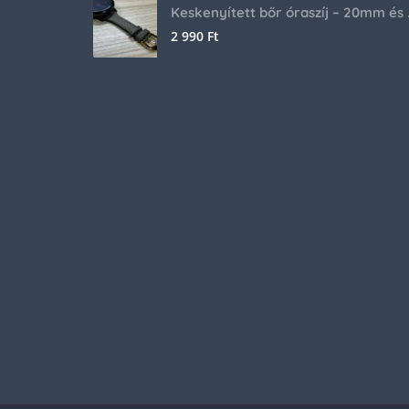
Keskenyíte
2 990
Ft