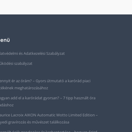
enü
atvédelmi és Adatkezelési Szabályzat
ködési szabályzat
nnyit ér az órám? – Gyors útmutató a karórád piaci
tékének meghatározásához
gyan add el a karórádat gyorsan? – 7 tipp használt óra
adáshoz
urice Lacroix AIKON Automatic Wotto Limited Edition –
yedi gravírozás és művészet találkozása