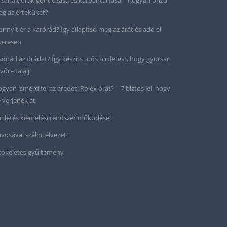
sznált órák gondozása és karbantartása – hogyan őrizd
g az értéküket?
nnyit ér a karórád? Így állapítsd meg az árát és add el
keresen
adnád az órádat? Így készíts ütős hirdetést, hogy gyorsan
vőre találj!
gyan ismerd fel az eredeti Rolex órát? – 7 biztos jel, hogy
 verjenek át
rdetés kiemelési rendszer működése!
vosával szállni élvezet!
tökéletes gyűjtemény