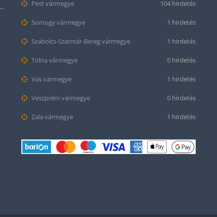
Pest vármegye
104 hirdetés
tt bőr óraszíj – 20mm és 22mm méretben
Somogy vármegye
1 hirdetés
Szabolcs-Szatmár-Bereg vármegye
1 hirdetés
Tolna vármegye
0 hirdetés
Vas vármegye
1 hirdetés
Veszprém vármegye
0 hirdetés
Zala vármegye
1 hirdetés