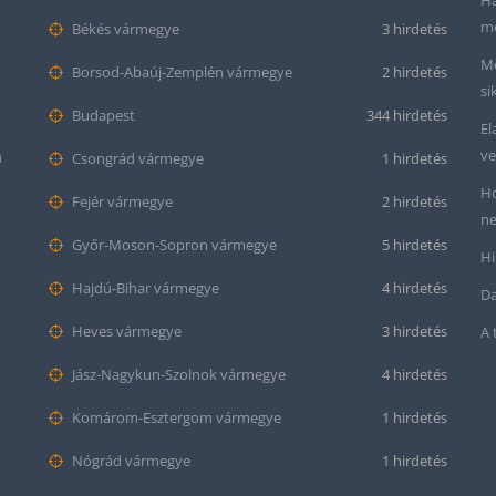
Ha
me
Békés vármegye
3 hirdetés
Me
Borsod-Abaúj-Zemplén vármegye
2 hirdetés
si
Budapest
344 hirdetés
El
ve
m
Csongrád vármegye
1 hirdetés
Ho
Fejér vármegye
2 hirdetés
ne
Győr-Moson-Sopron vármegye
5 hirdetés
Hi
Hajdú-Bihar vármegye
4 hirdetés
Da
Heves vármegye
3 hirdetés
A 
Jász-Nagykun-Szolnok vármegye
4 hirdetés
Komárom-Esztergom vármegye
1 hirdetés
Nógrád vármegye
1 hirdetés