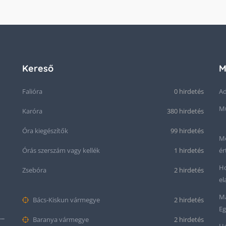
Kereső
M
Falióra
0 hirdetés
Ad
Mű
Karóra
380 hirdetés
Óra kiegészítők
99 hirdetés
Me
Órás szerszám vagy kellék
1 hirdetés
ér
Ho
Zsebóra
2 hirdetés
el
Ma
Bács-Kiskun vármegye
2 hirdetés
Eg
Seiko “Baby Snowflake” Presage SJE073J1/SARA015 Limited Edition
Baranya vármegye
2 hirdetés