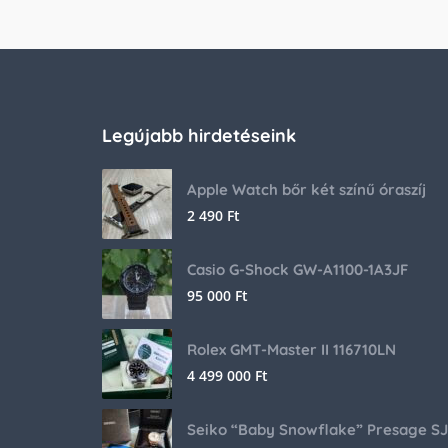
Legújabb hirdetéseink
Apple Watch bőr két színű óraszíj
2 490
Ft
Casio G-Shock GW-A1100-1A3JF
95 000
Ft
Rolex GMT-Master II 116710LN
4 499 000
Ft