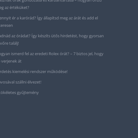
sznált órák gondozása és karbantartása – hogyan őrizd
g az értéküket?
nnyit ér a karórád? Így állapítsd meg az árát és add el
keresen
adnád az órádat? Így készíts ütős hirdetést, hogy gyorsan
vőre találj!
gyan ismerd fel az eredeti Rolex órát? – 7 biztos jel, hogy
 verjenek át
rdetés kiemelési rendszer működése!
vosával szállni élvezet!
tökéletes gyűjtemény