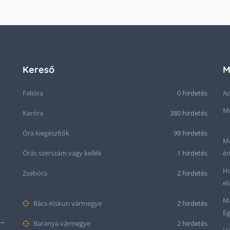
Kereső
M
Falióra
0 hirdetés
Ad
Mű
Karóra
380 hirdetés
Óra kiegészítők
99 hirdetés
Me
Órás szerszám vagy kellék
1 hirdetés
ér
Ho
Zsebóra
2 hirdetés
el
Ma
Bács-Kiskun vármegye
2 hirdetés
Eg
Seiko “Baby Snowflake” Presage SJE073J1/SARA015 Limited Edition
Baranya vármegye
2 hirdetés