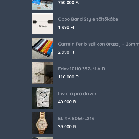
750 000
Ft
Oppo Band Style töltőkábel
1 990
Ft
Garmin Fenix szilikon óraszíj – 26m
2 990
Ft
Edox 10110 357JM AID
110 000
Ft
Invicta pro driver
40 000
Ft
ELIXA E066-L213
39 000
Ft