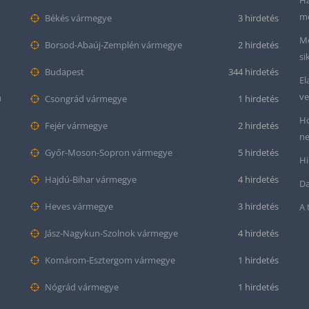
Ha
me
Békés vármegye
3 hirdetés
Me
Borsod-Abaúj-Zemplén vármegye
2 hirdetés
si
Budapest
344 hirdetés
El
ve
m
Csongrád vármegye
1 hirdetés
Ho
Fejér vármegye
2 hirdetés
ne
Győr-Moson-Sopron vármegye
5 hirdetés
Hi
Hajdú-Bihar vármegye
4 hirdetés
Da
Heves vármegye
3 hirdetés
A 
Jász-Nagykun-Szolnok vármegye
4 hirdetés
Komárom-Esztergom vármegye
1 hirdetés
Nógrád vármegye
1 hirdetés