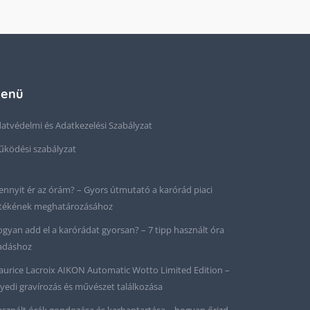
enü
atvédelmi és Adatkezelési Szabályzat
ködési szabályzat
nnyit ér az órám? – Gyors útmutató a karórád piaci
tékének meghatározásához
gyan add el a karórádat gyorsan? – 7 tipp használt óra
adáshoz
urice Lacroix AIKON Automatic Wotto Limited Edition –
yedi gravírozás és művészet találkozása