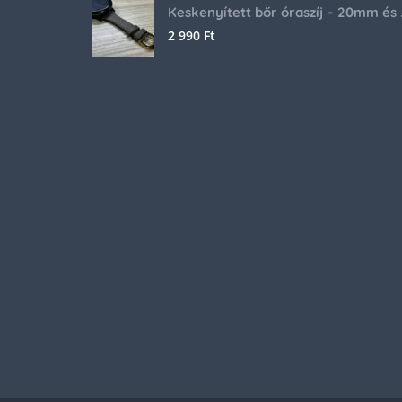
Keskenyíte
2 990
Ft