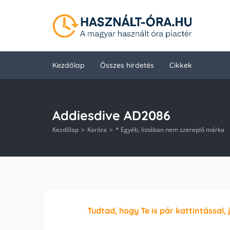
Kezdőlap
Összes hirdetés
Cikkek
Addiesdive AD2086
Kezdőlap
Karóra
* Egyéb, listában nem szereplő márka
Tudtad, hogy Te is pár kattintással, 