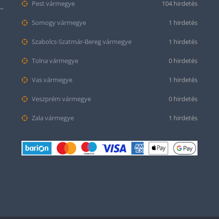
Pest vármegye
104 hirdetés
tt bőr óraszíj – 20mm és 22mm méretben
Somogy vármegye
1 hirdetés
Szabolcs-Szatmár-Bereg vármegye
1 hirdetés
Tolna vármegye
0 hirdetés
Vas vármegye
1 hirdetés
Veszprém vármegye
0 hirdetés
Zala vármegye
1 hirdetés