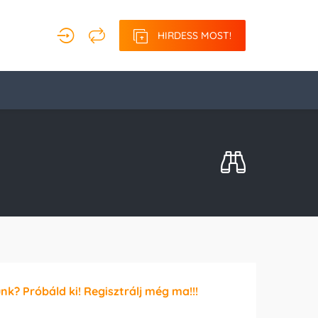
HIRDESS MOST!
unk? Próbáld ki! Regisztrálj még ma!!!