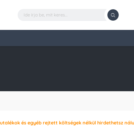
jutalékok és egyéb rejtett költségek nélkül hirdethetsz nál