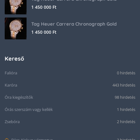
1 450 000
Ft
Tag Heuer Carrera Chronograph Gold
1 450 000
Ft
Kereső
Falióra
0 hirdetés
Karóra
443 hirdetés
Óra kiegészítők
98 hirdetés
Órás szerszám vagy kellék
1 hirdetés
Zsebóra
2 hirdetés