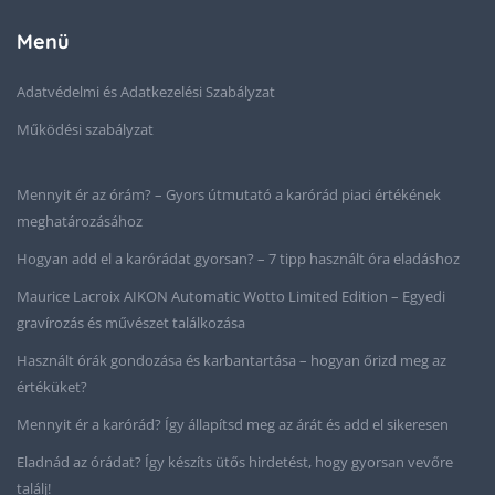
Menü
Adatvédelmi és Adatkezelési Szabályzat
Működési szabályzat
Mennyit ér az órám? – Gyors útmutató a karórád piaci értékének
meghatározásához
Hogyan add el a karórádat gyorsan? – 7 tipp használt óra eladáshoz
Maurice Lacroix AIKON Automatic Wotto Limited Edition – Egyedi
gravírozás és művészet találkozása
Használt órák gondozása és karbantartása – hogyan őrizd meg az
értéküket?
Mennyit ér a karórád? Így állapítsd meg az árát és add el sikeresen
Eladnád az órádat? Így készíts ütős hirdetést, hogy gyorsan vevőre
találj!