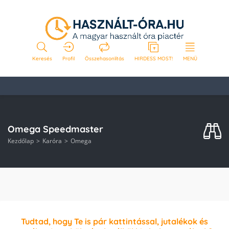
Keresés
Profil
Összehasonlítás
HIRDESS MOST!
MENÜ
Omega Speedmaster
Kezdőlap
Karóra
Omega
Tudtad, hogy Te is pár kattintással, jutalékok és