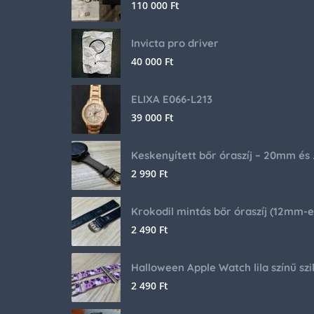
110 000
Ft
Invicta pro driver
40 000
Ft
ELIXA E066-L213
39 000
Ft
Keskenyíte
2 990
Ft
2 490
Ft
2 490
Ft