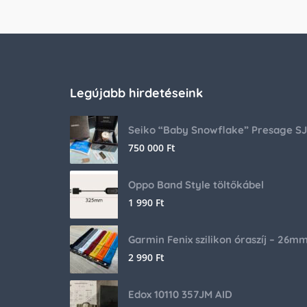
Legújabb hirdetéseink
750 000
Ft
Oppo Band Style töltőkábel
1 990
Ft
Garmin Fenix szilikon óraszíj – 26m
2 990
Ft
Edox 10110 357JM AID