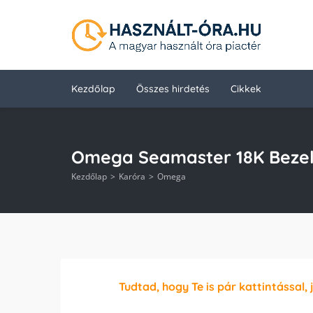
Kezdőlap
Összes hirdetés
Cikkek
Omega Seamaster 18K Beze
Kezdőlap
Karóra
Omega
Tudtad, hogy Te is pár kattintással, 