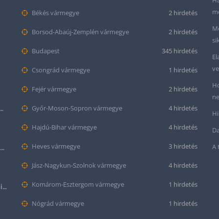
Ha
me
Békés vármegye
2 hirdetés
Me
Borsod-Abaúj-Zemplén vármegye
2 hirdetés
si
Budapest
345 hirdetés
El
ve
Csongrád vármegye
1 hirdetés
Ho
Fejér vármegye
2 hirdetés
ne
tt bőr óraszíj – 20mm és 22mm méretben
Győr-Moson-Sopron vármegye
4 hirdetés
Hi
Hajdú-Bihar vármegye
4 hirdetés
Da
Heves vármegye
3 hirdetés
A 
Krokodil mintás bőr óraszíj (12mm-es befogóval rendelkező órához)
Jász-Nagykun-Szolnok vármegye
4 hirdetés
Komárom-Esztergom vármegye
1 hirdetés
Halloween Apple Watch lila színű szilikon óraszíj
Nógrád vármegye
1 hirdetés