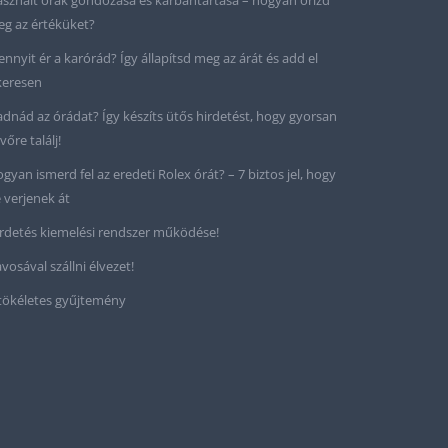
sznált órák gondozása és karbantartása – hogyan őrizd
g az értéküket?
nnyit ér a karórád? Így állapítsd meg az árát és add el
keresen
adnád az órádat? Így készíts ütős hirdetést, hogy gyorsan
vőre találj!
gyan ismerd fel az eredeti Rolex órát? – 7 biztos jel, hogy
 verjenek át
rdetés kiemelési rendszer működése!
vosával szállni élvezet!
tökéletes gyűjtemény