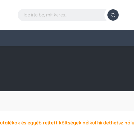
l
jutalékok és egyéb rejtett költségek nélkül hirdethetsz nál