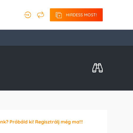
HIRDESS MOST!
unk? Próbáld ki! Regisztrálj még ma!!!