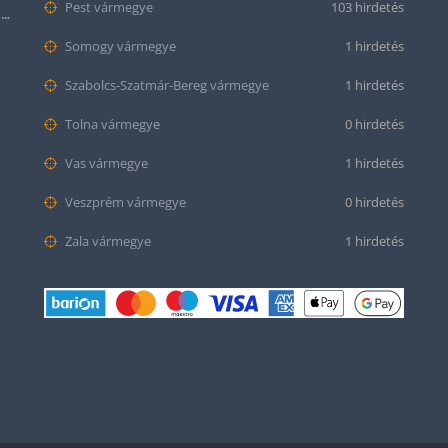
Pest vármegye
103 hirdetés
Citizen series 8 NB6050-51W smaragd színű számlappal
Somogy vármegye
1 hirdetés
Szabolcs-Szatmár-Bereg vármegye
1 hirdetés
Tolna vármegye
0 hirdetés
Vas vármegye
1 hirdetés
Veszprém vármegye
0 hirdetés
Zala vármegye
1 hirdetés