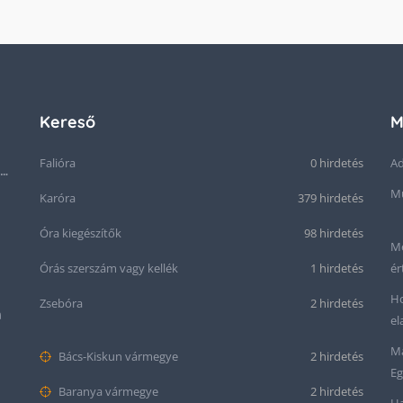
Kereső
M
Falióra
0 hirdetés
Ad
Seiko “Baby Snowflake” Presage SJE073J1/SARA015 Limited Edition
Mű
Karóra
379 hirdetés
Óra kiegészítők
98 hirdetés
Me
Órás szerszám vagy kellék
1 hirdetés
ér
Ho
Zsebóra
2 hirdetés
m
el
Ma
Bács-Kiskun vármegye
2 hirdetés
Eg
Baranya vármegye
2 hirdetés