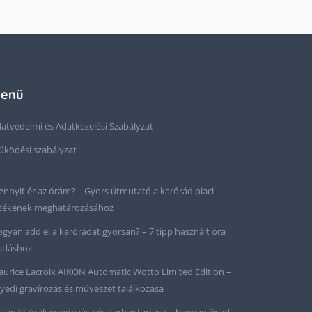
enü
atvédelmi és Adatkezelési Szabályzat
ködési szabályzat
nnyit ér az órám? – Gyors útmutató a karórád piaci
tékének meghatározásához
gyan add el a karórádat gyorsan? – 7 tipp használt óra
adáshoz
urice Lacroix AIKON Automatic Wotto Limited Edition –
yedi gravírozás és művészet találkozása