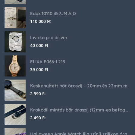
Edox 10110 357JM AID
110 000
Ft
Invicta pro driver
40 000
Ft
ELIXA E066-L213
39 000
Ft
Keskenyített bőr óraszíj – 20mm és 22mm méretben
2 990
Ft
Krokodil mintás bőr óraszíj (12mm-es befogóval rendelkező órához)
2 490
Ft
Halloween Apple Watch lila színű szilikon óraszíj