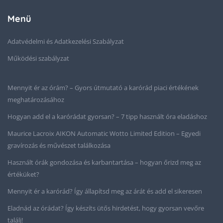
Menü
Adatvédelmi és Adatkezelési Szabályzat
Működési szabályzat
Mennyit ér az órám? – Gyors útmutató a karórád piaci értékének
meghatározásához
Hogyan add el a karórádat gyorsan? – 7 tipp használt óra eladáshoz
Maurice Lacroix AIKON Automatic Wotto Limited Edition – Egyedi
gravírozás és művészet találkozása
Használt órák gondozása és karbantartása – hogyan őrizd meg az
értéküket?
Mennyit ér a karórád? Így állapítsd meg az árát és add el sikeresen
Eladnád az órádat? Így készíts ütős hirdetést, hogy gyorsan vevőre
találj!