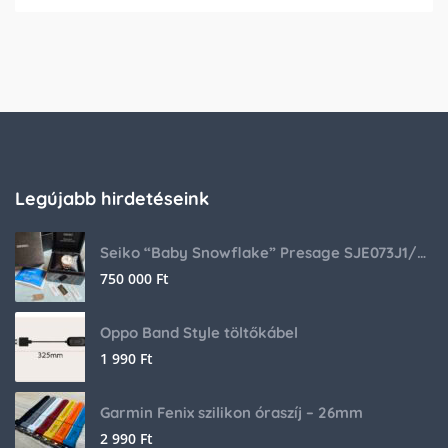
Legújabb hirdetéseink
Seiko “Baby Snowflake” Presage SJE073J1/SARA015 Limited Edition
750 000
Ft
Oppo Band Style töltőkábel
1 990
Ft
Garmin Fenix szilikon óraszíj – 26mm
2 990
Ft