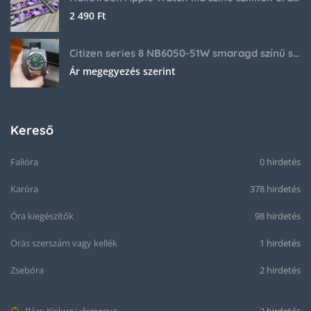
2 490
Ft
Citizen series 8 NB6050-51W smaragd színű számlappal
Ár megegyezés szerint
Kereső
Falióra
0 hirdetés
Karóra
378 hirdetés
Óra kiegészítők
98 hirdetés
Órás szerszám vagy kellék
1 hirdetés
Zsebóra
2 hirdetés