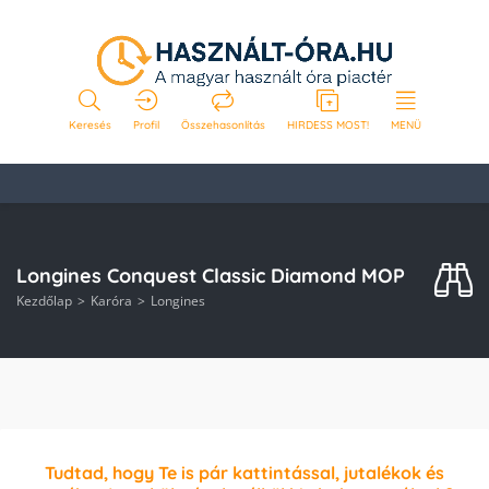
Keresés
Profil
Összehasonlítás
HIRDESS MOST!
MENÜ
Longines Conquest Classic Diamond MOP
Kezdőlap
Karóra
Longines
Tudtad, hogy Te is pár kattintással, jutalékok és