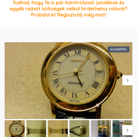
Tudtad, hogy Te is pár kattintással, jutalékok és
egyéb rejtett költségek nélkül hirdethetsz nálunk?
Próbáld ki! Regisztrálj még ma!!!
ALKUKÉPES