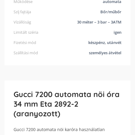
Működése
automata
Szíj fajtája
Bőr/műbőr
Vízállóság
30 méter – 3 bar – 3ATM
Limitált széria
igen
Fizetési mód
készpénz, utánvét
Szállítási mód
személyes átvétel
Gucci 7200 automata nöi óra
34 mm Eta 2892-2
(aranyozott)
Gucci 7200 automata nöi karóra használatlan