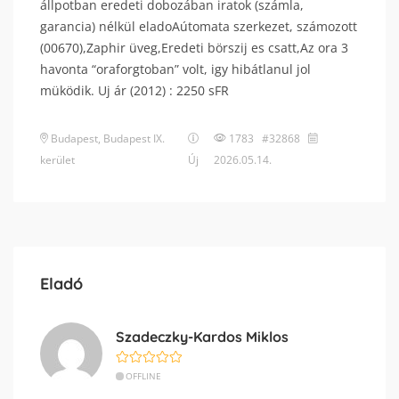
állpotban eredeti dobozában iratok (számla,
garancia) nélkül eladoAútomata szerkezet, számozott
(00670),Zaphir üveg,Eredeti börszij es csatt,Az ora 3
havonta “oraforgtoban” volt, igy hibátlanul jol
müködik. Uj ár (2012) : 2250 sFR
Budapest
,
Budapest IX.
1783 #32868
kerület
Új
2026.05.14.
Eladó
Szadeczky-Kardos Miklos
OFFLINE