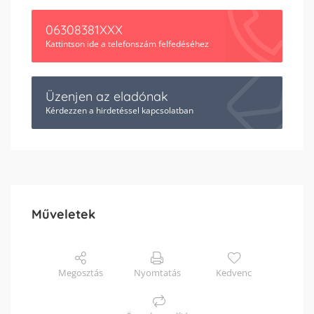
06308381XXX
Kattintson ide a telefonszám felfedéséhez
Üzenjen az eladónak
Kérdezzen a hirdetéssel kapcsolatban
Műveletek
Megosztás
Nyomtatás
Kedvenc