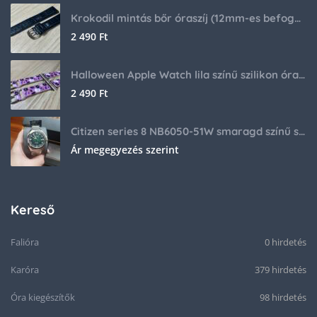
Krokodil mintás bőr óraszíj (12mm-es befogóval rendelkező órához)
2 490
Ft
Halloween Apple Watch lila színű szilikon óraszíj
2 490
Ft
Citizen series 8 NB6050-51W smaragd színű számlappal
Ár megegyezés szerint
Kereső
Falióra
0 hirdetés
Karóra
379 hirdetés
Óra kiegészítők
98 hirdetés