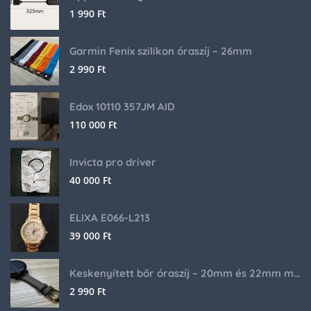
1 990
Ft
Garmin Fenix szilikon óraszíj – 26mm
2 990
Ft
Edox 10110 357JM AID
110 000
Ft
Invicta pro driver
40 000
Ft
ELIXA E066-L213
39 000
Ft
Keskenyített bőr óraszíj – 20mm és 22mm méretben
2 990
Ft