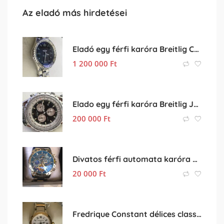
Az eladó más hirdetései
Eladó egy férfi karóra Breitlig Chronospace II
1 200 000
Ft
Elado egy férfi karóra Breitlig Jupiter Pilot A59028
200 000
Ft
Divatos férfi automata karóra elado
20 000
Ft
Fredrique Constant délices classiques nöi karora