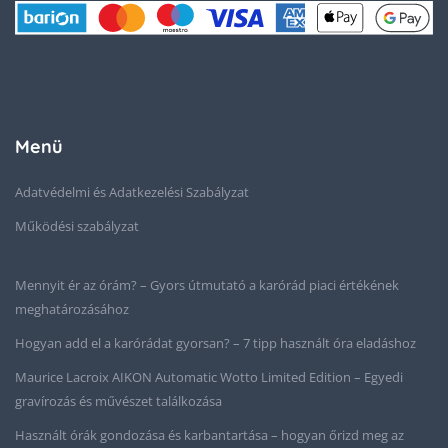
Menü
Adatvédelmi és Adatkezelési Szabályzat
Működési szabályzat
Mennyit ér az órám? – Gyors útmutató a karórád piaci értékének
meghatározásához
Hogyan add el a karórádat gyorsan? – 7 tipp használt óra eladáshoz
Maurice Lacroix AIKON Automatic Wotto Limited Edition – Egyedi
gravírozás és művészet találkozása
Használt órák gondozása és karbantartása – hogyan őrizd meg az