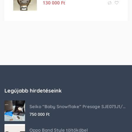
130 000
Ft
Legújabb hirdetéseink
Seiko “Baby Snowflake” Presage SJE073J1/SARA015 Limited Edition
750 000
Ft
Oppo Band Style töltőkábel