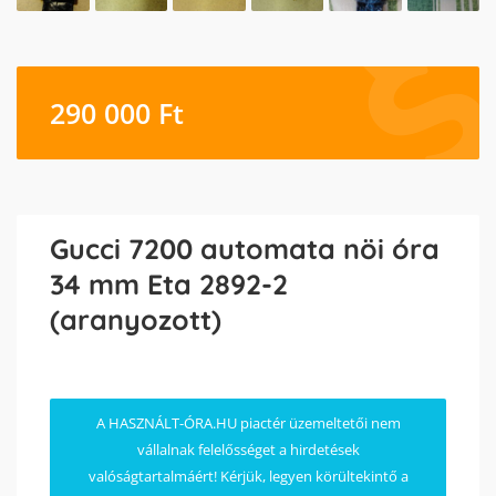
290 000
Ft
Gucci 7200 automata nöi óra
34 mm Eta 2892-2
(aranyozott)
A HASZNÁLT-ÓRA.HU piactér üzemeltetői nem
vállalnak felelősséget a hirdetések
valóságtartalmáért! Kérjük, legyen körültekintő a