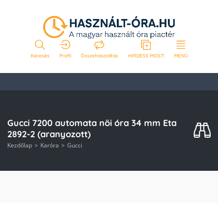
Keresés
Profil
Összehasonlítás
HIRDESS MOST!
MENÜ
Gucci 7200 automata nöi óra 34 mm Eta
2892-2 (aranyozott)
Kezdőlap
Karóra
Gucci