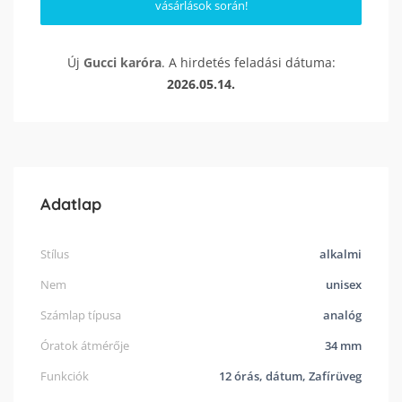
vásárlások során!
Új
Gucci
karóra
. A hirdetés feladási dátuma:
2026.05.14.
Adatlap
Stílus
alkalmi
Nem
unisex
Számlap típusa
analóg
Óratok átmérője
34 mm
Funkciók
12 órás, dátum, Zafírüveg