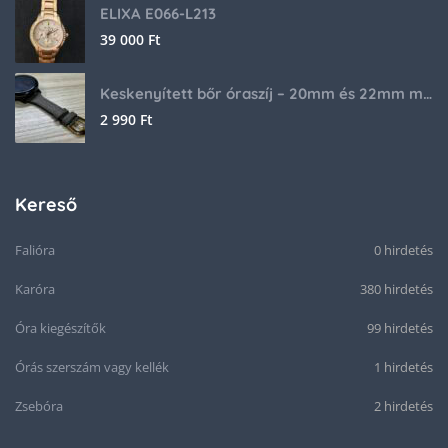
ELIXA E066-L213
39 000
Ft
Keskenyített bőr óraszíj – 20mm és 22mm méretben
2 990
Ft
Kereső
Falióra
0 hirdetés
Karóra
380 hirdetés
Óra kiegészítők
99 hirdetés
Órás szerszám vagy kellék
1 hirdetés
Zsebóra
2 hirdetés