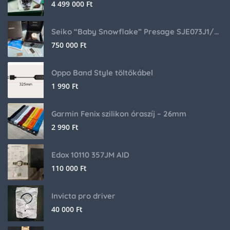
4 499 000
Ft
Seiko “Baby Snowflake” Presage SJE073J1/SARA015 Limited Edition
750 000
Ft
Oppo Band Style töltőkábel
1 990
Ft
Garmin Fenix szilikon óraszíj – 26mm
2 990
Ft
Edox 10110 357JM AID
110 000
Ft
Invicta pro driver
40 000
Ft