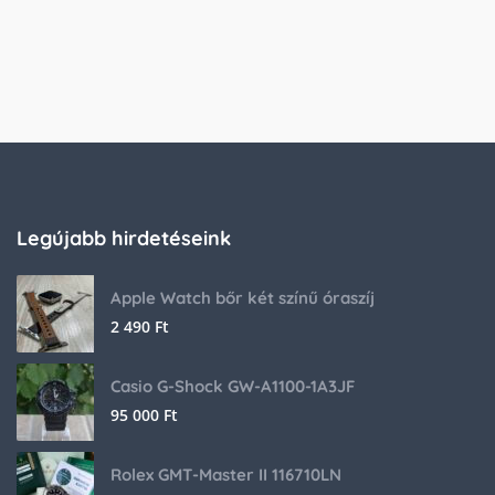
Legújabb hirdetéseink
Apple Watch bőr két színű óraszíj
2 490
Ft
Casio G-Shock GW-A1100-1A3JF
95 000
Ft
Rolex GMT-Master II 116710LN