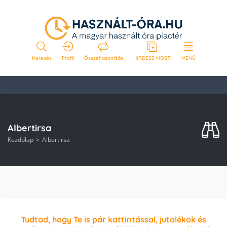
Keresés
Profil
Összehasonlítás
HIRDESS MOST!
MENÜ
Albertirsa
Kezdőlap
Albertirsa
Tudtad, hogy Te is pár kattintással, jutalékok és