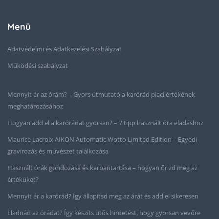
Menü
Adatvédelmi és Adatkezelési Szabályzat
Működési szabályzat
Mennyit ér az órám? – Gyors útmutató a karórád piaci értékének
meghatározásához
Hogyan add el a karórádat gyorsan? – 7 tipp használt óra eladáshoz
Maurice Lacroix AIKON Automatic Wotto Limited Edition – Egyedi
gravírozás és művészet találkozása
Használt órák gondozása és karbantartása – hogyan őrizd meg az
értéküket?
Mennyit ér a karórád? Így állapítsd meg az árát és add el sikeresen
Eladnád az órádat? Így készíts ütős hirdetést, hogy gyorsan vevőre