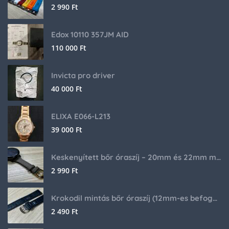
2 990
Ft
Edox 10110 357JM AID
110 000
Ft
Invicta pro driver
40 000
Ft
ELIXA E066-L213
39 000
Ft
Keskenyített bőr óraszíj – 20mm és 22mm méretben
2 990
Ft
Krokodil mintás bőr óraszíj (12mm-es befogóval rendelkező órához)
2 490
Ft