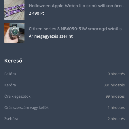
Halloween Apple Watch lila színű szilikon óraszíj
2 490
Ft
Citizen series 8 NB6050-51W smaragd színű számlappal
Ár megegyezés szerint
Kereső
Falióra
0 hirdetés
Karóra
381 hirdetés
Óra kiegészítők
99 hirdetés
Órás szerszám vagy kellék
1 hirdetés
Zsebóra
2 hirdetés