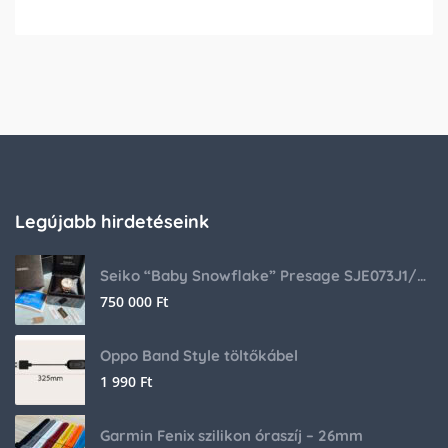
Legújabb hirdetéseink
Seiko “Baby Snowflake” Presage SJE073J1/SARA015 Limited Edition
750 000
Ft
Oppo Band Style töltőkábel
1 990
Ft
Garmin Fenix szilikon óraszíj – 26mm