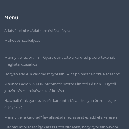
Menü
Adatvédelmi és Adatkezelési Szabályzat
Működési szabályzat
Mennyit ér az órám? – Gyors útmutató a karórád piaci értékének
meghatározásához
Hogyan add el a karórádat gyorsan? – 7 tipp használt óra eladáshoz
Maurice Lacroix AIKON Automatic Wotto Limited Edition – Egyedi
gravírozás és művészet találkozása
Használt órák gondozása és karbantartása – hogyan őrizd meg az
értéküket?
Mennyit ér a karórád? Így állapítsd meg az árát és add el sikeresen
Eladnád az órádat? Így készíts ütős hirdetést, hogy gyorsan vevőre