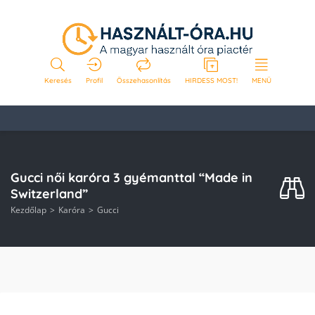
Keresés
Profil
Összehasonlítás
HIRDESS MOST!
MENÜ
Gucci női karóra 3 gyémanttal “Made in
Switzerland”
Kezdőlap
Karóra
Gucci