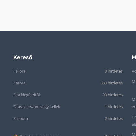
Kereső
M
Falióra
0 hirdetés
Ad
Mű
Karóra
380 hirdetés
Óra kiegészítők
99 hirdetés
Me
Órás szerszám vagy kellék
1 hirdetés
ér
Ho
Zsebóra
2 hirdetés
el
Ma