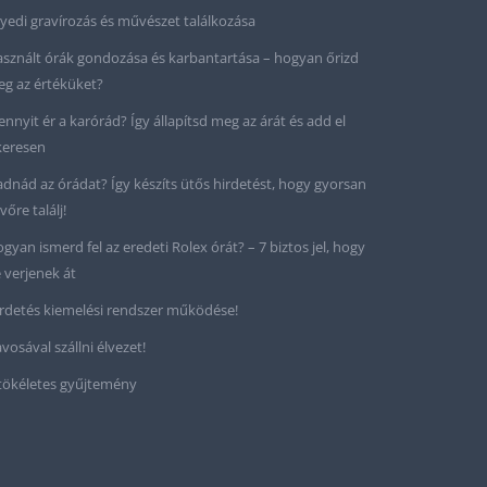
yedi gravírozás és művészet találkozása
sznált órák gondozása és karbantartása – hogyan őrizd
g az értéküket?
nnyit ér a karórád? Így állapítsd meg az árát és add el
keresen
adnád az órádat? Így készíts ütős hirdetést, hogy gyorsan
vőre találj!
gyan ismerd fel az eredeti Rolex órát? – 7 biztos jel, hogy
 verjenek át
rdetés kiemelési rendszer működése!
vosával szállni élvezet!
tökéletes gyűjtemény