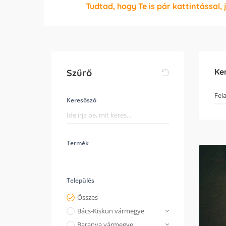
Tudtad, hogy Te is pár kattintással, 
Ke
Szűrő
Keresőszó
Termék
Település
Összes
Bács-Kiskun vármegye
Baranya vármegye