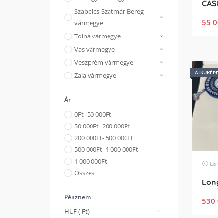
CAS
Szabolcs-Szatmár-Bereg
55 0
vármegye
Tolna vármegye
Vas vármegye
Veszprém vármegye
ALKUKÉP
Zala vármegye
Ár
0
Ft
- 50 000
Ft
50 000
Ft
- 200 000
Ft
200 000
Ft
- 500 000
Ft
500 000
Ft
- 1 000 000
Ft
1 000 000
Ft
-
Lo
Összes
Pénznem
530 