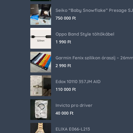
750 000
Ft
Oppo Band Style töltőkábel
1 990
Ft
Garmin Fenix szilikon óraszíj – 26m
2 990
Ft
Edox 10110 357JM AID
110 000
Ft
Invicta pro driver
40 000
Ft
ELIXA E066-L213