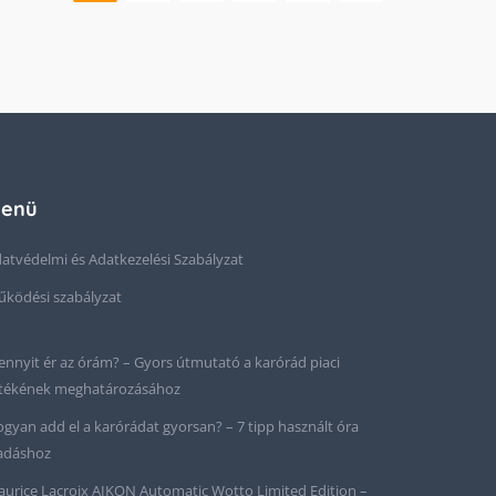
enü
atvédelmi és Adatkezelési Szabályzat
ködési szabályzat
nnyit ér az órám? – Gyors útmutató a karórád piaci
tékének meghatározásához
gyan add el a karórádat gyorsan? – 7 tipp használt óra
adáshoz
urice Lacroix AIKON Automatic Wotto Limited Edition –