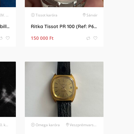
erület
Tissot
karóra
Sárvár
Poljot International Tourbillon Skeleton GMT Limited Edition
Ritka Tissot PR 100 (Ref: P660/760) – Lazacrózsaszín számlap, karcmentes zafírüveg
150 000
Ft
rület
karóra
Omega
karóra
Veszprémvarsány