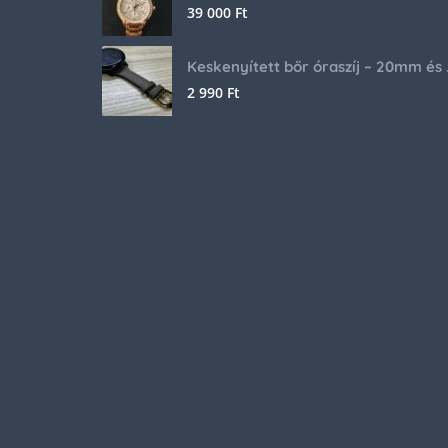
39 000
Ft
Keskenyíte
2 990
Ft