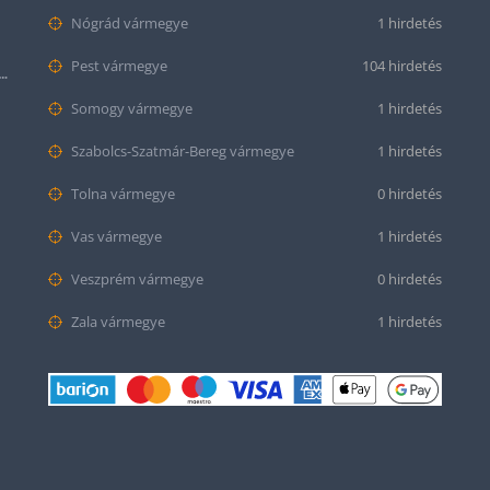
Nógrád vármegye
1 hirdetés
Pest vármegye
104 hirdetés
tt bőr óraszíj – 20mm és 22mm méretben
Somogy vármegye
1 hirdetés
Szabolcs-Szatmár-Bereg vármegye
1 hirdetés
Tolna vármegye
0 hirdetés
Vas vármegye
1 hirdetés
Veszprém vármegye
0 hirdetés
Zala vármegye
1 hirdetés