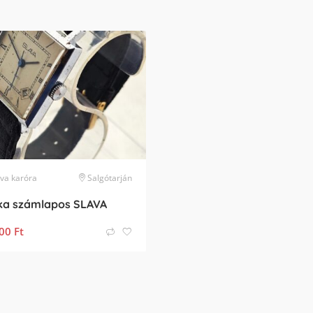
ava
karóra
Salgótarján
ka számlapos SLAVA
00
Ft