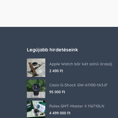
Legújabb hirdetéseink
Apple Watch bőr két színű óraszíj
2 490
Ft
Casio G-Shock GW-A1100-1A3JF
95 000
Ft
Rolex GMT-Master II 116710LN
4 499 000
Ft