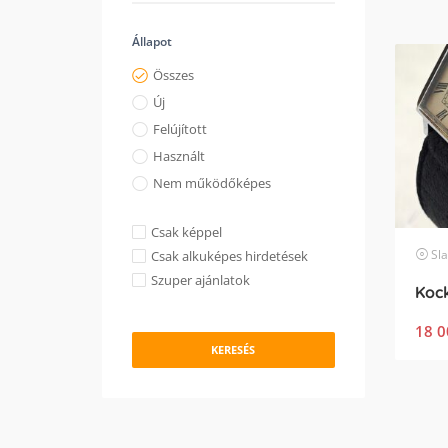
Állapot
Összes
Új
Felújított
Használt
Nem működőképes
Csak képpel
Sl
Csak alkuképes hirdetések
Szuper ajánlatok
Koc
18 0
KERESÉS