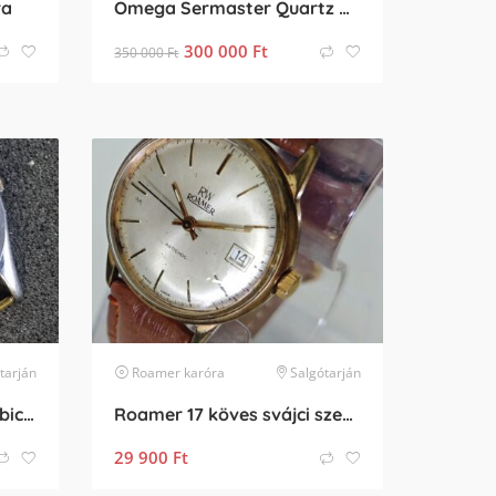
ra
Omega Sermaster Quartz Vintage
300 000
Ft
350 000
Ft
tarján
karóra
Roamer
karóra
Salgótarján
Conac márkájú 15 köves bicolor svájci ffi karóra. Hibás! Alkatrésznek, vagy felújításra!
Roamer 17 köves svájci szerkezettel
29 900
Ft