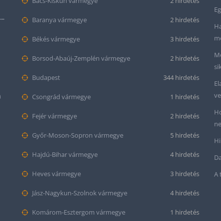
Bács-Kiskun vármegye
2 hirdetés
Eg
Seiko “Baby Snowflake” Presage SJE073J1/SARA015 Limited Edition
Baranya vármegye
2 hirdetés
Ha
me
Békés vármegye
3 hirdetés
Me
Borsod-Abaúj-Zemplén vármegye
2 hirdetés
si
Budapest
344 hirdetés
El
ve
m
Csongrád vármegye
1 hirdetés
Ho
Fejér vármegye
2 hirdetés
ne
Győr-Moson-Sopron vármegye
5 hirdetés
Hi
Hajdú-Bihar vármegye
4 hirdetés
Da
Heves vármegye
3 hirdetés
A 
Jász-Nagykun-Szolnok vármegye
4 hirdetés
Komárom-Esztergom vármegye
1 hirdetés