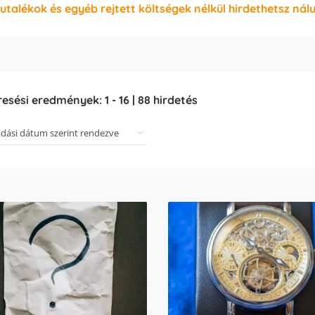
jutalékok és egyéb rejtett költségek nélkül hirdethetsz nál
resési eredmények:
1
-
16
|
88
hirdetés