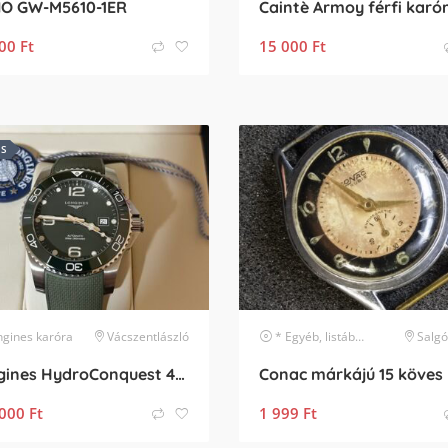
IO GW-M5610-1ER
Caintè Armoy férfi karó
00
Ft
15 000
Ft
ES
ngines
karóra
Vácszentlászló
* Egyéb, listában nem szereplő márka
Salgó
Longines HydroConquest 41 mm automata, zöld, full set
000
Ft
1 999
Ft