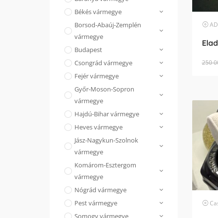
Békés vármegye
AD-
Borsod-Abaúj-Zemplén
vármegye
Elad
Budapest
250 0
Csongrád vármegye
Fejér vármegye
Győr-Moson-Sopron
vármegye
Hajdú-Bihar vármegye
Heves vármegye
Jász-Nagykun-Szolnok
vármegye
Komárom-Esztergom
vármegye
Nógrád vármegye
Pest vármegye
Ca
Somogy vármegye