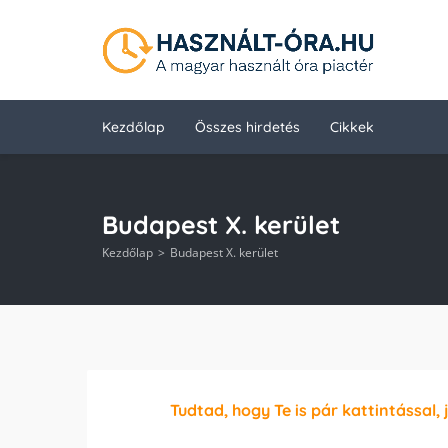
Kezdőlap
Összes hirdetés
Cikkek
Budapest X. kerület
Kezdőlap
Budapest X. kerület
Tudtad, hogy Te is pár kattintással, 