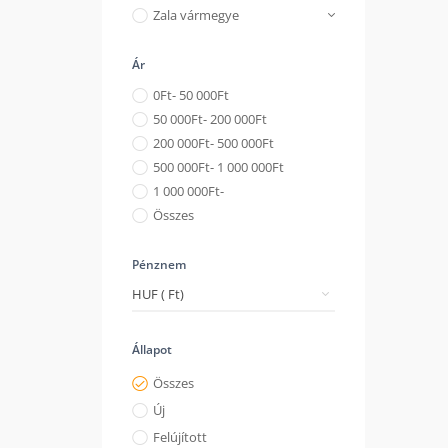
Zala vármegye
Ár
0
Ft
- 50 000
Ft
50 000
Ft
- 200 000
Ft
200 000
Ft
- 500 000
Ft
500 000
Ft
- 1 000 000
Ft
1 000 000
Ft
-
Összes
Pénznem
Állapot
Összes
Új
Felújított