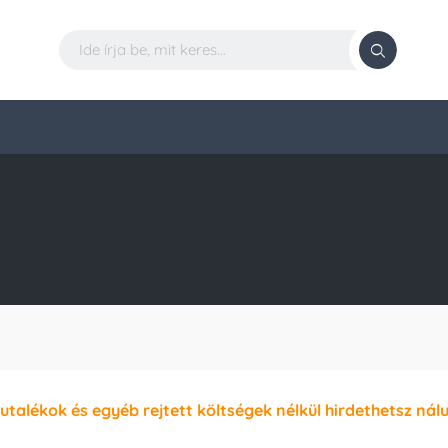
jutalékok és egyéb rejtett költségek nélkül hirdethetsz nál