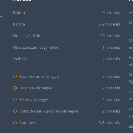
Falióra
0 hirdetés
Ad
Seiko “Baby Snowflake” Presage SJE073J1/SARA015 Limited Edition
Mű
Karóra
379 hirdetés
Óra kiegészítők
99 hirdetés
Me
Órás szerszám vagy kellék
1 hirdetés
ér
Ho
Zsebóra
2 hirdetés
m
el
Ma
Bács-Kiskun vármegye
2 hirdetés
Eg
Baranya vármegye
2 hirdetés
Ha
me
Békés vármegye
2 hirdetés
Me
Borsod-Abaúj-Zemplén vármegye
2 hirdetés
si
Budapest
345 hirdetés
El