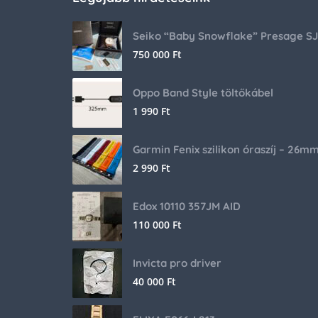
750 000
Ft
Oppo Band Style töltőkábel
1 990
Ft
Garmin Fenix szilikon óraszíj – 26m
2 990
Ft
Edox 10110 357JM AID
110 000
Ft
Invicta pro driver
40 000
Ft