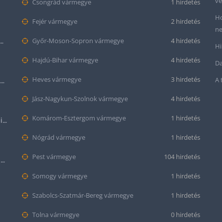
ve
Csongrád vármegye
1 hirdetés
Ho
Fejér vármegye
2 hirdetés
ne
tt bőr óraszíj – 20mm és 22mm méretben
Győr-Moson-Sopron vármegye
4 hirdetés
Hi
Hajdú-Bihar vármegye
4 hirdetés
Da
Heves vármegye
3 hirdetés
A 
Krokodil mintás bőr óraszíj (12mm-es befogóval rendelkező órához)
Jász-Nagykun-Szolnok vármegye
4 hirdetés
Komárom-Esztergom vármegye
1 hirdetés
Halloween Apple Watch lila színű szilikon óraszíj
Nógrád vármegye
1 hirdetés
Pest vármegye
104 hirdetés
Citizen series 8 NB6050-51W smaragd színű számlappal
Somogy vármegye
1 hirdetés
Szabolcs-Szatmár-Bereg vármegye
1 hirdetés
Tolna vármegye
0 hirdetés