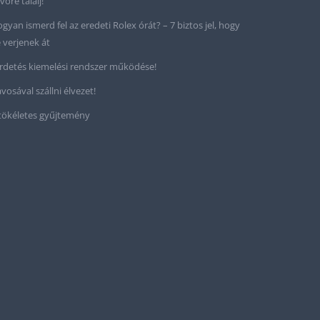
vőre találj!
gyan ismerd fel az eredeti Rolex órát? – 7 biztos jel, hogy
 verjenek át
rdetés kiemelési rendszer működése!
vosával szállni élvezet!
tökéletes gyűjtemény