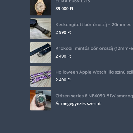
ELIXA E066-L213
39 000
Ft
Keskenyíte
2 990
Ft
2 490
Ft
2 490
Ft
Ár megegyezés szerint