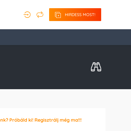
HIRDESS MOST!
unk? Próbáld ki! Regisztrálj még ma!!!