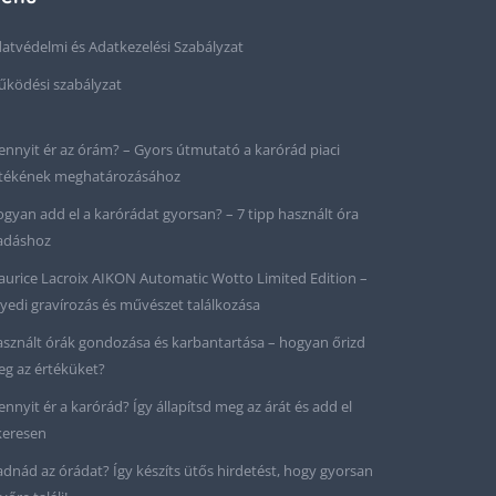
atvédelmi és Adatkezelési Szabályzat
ködési szabályzat
nnyit ér az órám? – Gyors útmutató a karórád piaci
tékének meghatározásához
gyan add el a karórádat gyorsan? – 7 tipp használt óra
adáshoz
urice Lacroix AIKON Automatic Wotto Limited Edition –
yedi gravírozás és művészet találkozása
sznált órák gondozása és karbantartása – hogyan őrizd
g az értéküket?
nnyit ér a karórád? Így állapítsd meg az árát és add el
keresen
adnád az órádat? Így készíts ütős hirdetést, hogy gyorsan