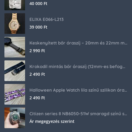
40 000
Ft
ELIXA E066-L213
39 000
Ft
Keskenyített bőr óraszíj – 20mm és 22mm méretben
2 990
Ft
Krokodil mintás bőr óraszíj (12mm-es befogóval rendelkező órához)
2 490
Ft
Halloween Apple Watch lila színű szilikon óraszíj
2 490
Ft
Citizen series 8 NB6050-51W smaragd színű számlappal
Ár megegyezés szerint