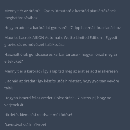
Mennyit ér az órám? – Gyors útmutató a karórád piaci értékének
meghatározásához
Hogyan add el a karórádat gyorsan? – 7 tipp használt óra eladáshoz
Maurice Lacroix AIKON Automatic Wotto Limited Edition – Egyedi
gravírozás és művészet találkozása
Használt órák gondozása és karbantartása – hogyan őrizd meg az
értéküket?
Mennyit ér a karórád? Így állapítsd meg az árát és add el sikeresen
Eladnád az órádat? Így készíts ütős hirdetést, hogy gyorsan vevőre
találj!
Hogyan ismerd fel az eredeti Rolex órát? – 7 biztos jel, hogy ne
verjenek át
Hirdetés kiemelési rendszer működése!
Davosával szállni élvezet!