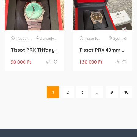
Tissot
karóra
Dunaújváros
Tissot
karóra
Gyömrő
Tissot PRX Tiffany Blue
Tissot PRX 40mm Black – 2 hetes, magyarországi (Watchclick) vásárlás
90 000
Ft
130 000
Ft
1
2
3
…
9
10