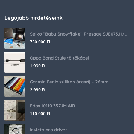
Legújabb hirdetéseink
Seiko “Baby Snowflake” Presage SJE073J1/SARA015 Limited Edition
750 000
Ft
Oppo Band Style töltőkábel
1 990
Ft
Garmin Fenix szilikon óraszíj – 26mm
2 990
Ft
Edox 10110 357JM AID
110 000
Ft
Invicta pro driver