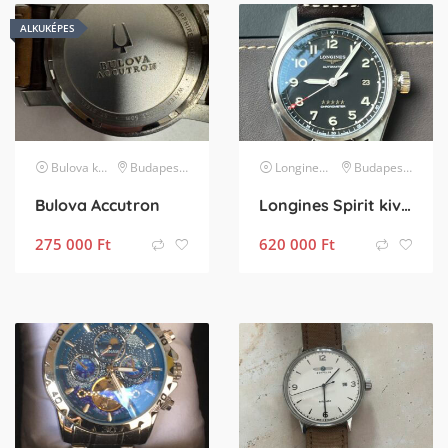
ALKUKÉPES
Bulova
karóra
Budapest XX. kerület
Longines
karóra
Budapest XI. kerület
Bulova Accutron
Longines Spirit kiváló állapotban eladó
275 000
Ft
620 000
Ft