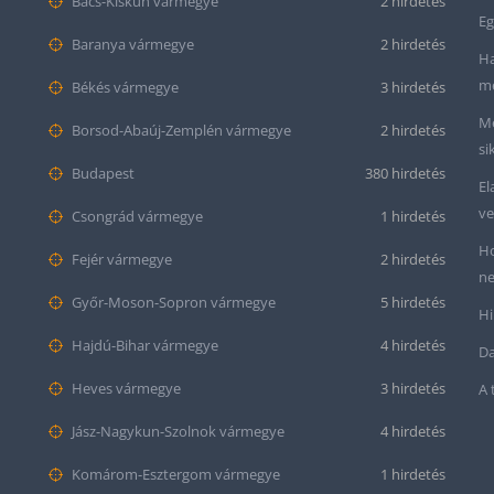
Bács-Kiskun vármegye
2 hirdetés
Eg
Baranya vármegye
2 hirdetés
Ha
me
Békés vármegye
3 hirdetés
Me
Borsod-Abaúj-Zemplén vármegye
2 hirdetés
si
Budapest
380 hirdetés
El
ve
Csongrád vármegye
1 hirdetés
Ho
Fejér vármegye
2 hirdetés
ne
Győr-Moson-Sopron vármegye
5 hirdetés
Hi
Hajdú-Bihar vármegye
4 hirdetés
Da
Heves vármegye
3 hirdetés
A 
Jász-Nagykun-Szolnok vármegye
4 hirdetés
Komárom-Esztergom vármegye
1 hirdetés