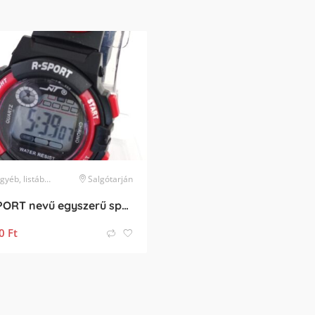
, listában nem szereplő márka
Salgótarján
karóra
R-SPORT nevű egyszerű sport karóra
0
Ft