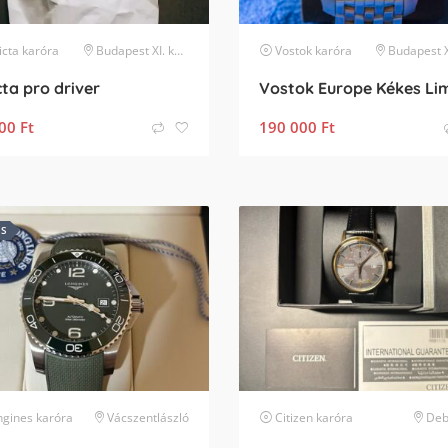
icta
karóra
Budapest XI. kerület
Vostok
karóra
Budapest XIV. k
cta pro driver
00
Ft
190 000
Ft
ES
ngines
karóra
Vácszentlászló
Citizen
karóra
Deb