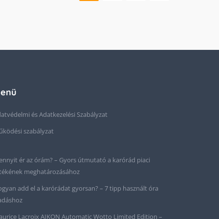
enü
atvédelmi és Adatkezelési Szabályzat
ködési szabályzat
nnyit ér az órám? – Gyors útmutató a karórád piaci
tékének meghatározásához
gyan add el a karórádat gyorsan? – 7 tipp használt óra
adáshoz
urice Lacroix AIKON Automatic Wotto Limited Edition –