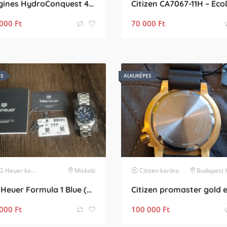
Longines HydroConquest 41 mm automata, zöld, full set
000
Ft
70 000
Ft
ES
ALKUKÉPES
G Heuer
karóra
Miskolc
Citizen
karóra
Budapest X. k
TAG Heuer Formula 1 Blue (CAZ101AV) – Hordatlan, Regisztrált garanciával
000
Ft
100 000
Ft