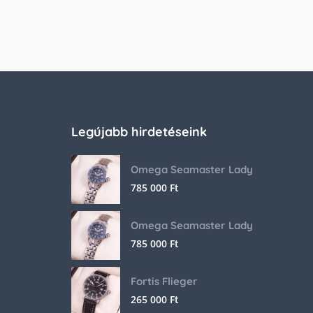
Legújabb hirdetéseink
Omega Seamaster Lady
785 000
Ft
Omega Seamaster Lady
785 000
Ft
Fortis Flieger
265 000
Ft