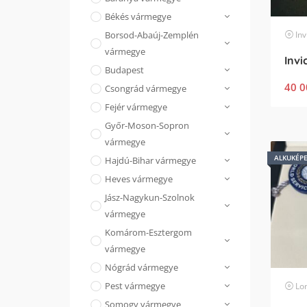
Békés vármegye
Inv
Borsod-Abaúj-Zemplén
vármegye
Invi
Budapest
40 0
Csongrád vármegye
Fejér vármegye
Győr-Moson-Sopron
vármegye
ALKUKÉP
Hajdú-Bihar vármegye
Heves vármegye
Jász-Nagykun-Szolnok
vármegye
Komárom-Esztergom
vármegye
Nógrád vármegye
Pest vármegye
Lo
Somogy vármegye