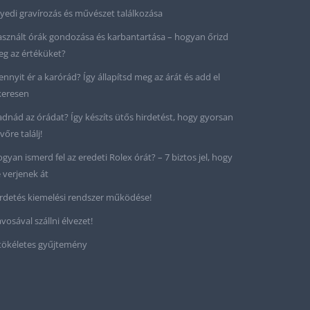
yedi gravírozás és művészet találkozása
sznált órák gondozása és karbantartása – hogyan őrizd
g az értéküket?
nnyit ér a karórád? Így állapítsd meg az árát és add el
keresen
adnád az órádat? Így készíts ütős hirdetést, hogy gyorsan
vőre találj!
gyan ismerd fel az eredeti Rolex órát? – 7 biztos jel, hogy
 verjenek át
rdetés kiemelési rendszer működése!
vosával szállni élvezet!
tökéletes gyűjtemény