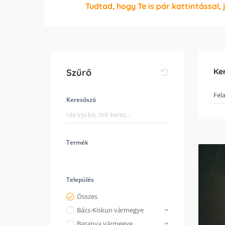
Tudtad, hogy Te is pár kattintással, 
Ke
Szűrő
Keresőszó
Termék
Település
Összes
Bács-Kiskun vármegye
Baranya vármegye