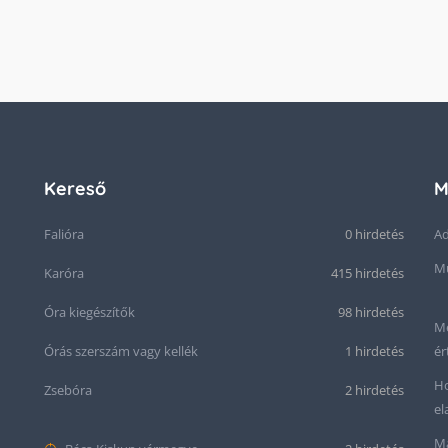
Kereső
M
Falióra
0 hirdetés
Ad
Mű
Karóra
415 hirdetés
Óra kiegészítők
98 hirdetés
Me
Órás szerszám vagy kellék
1 hirdetés
ér
Ho
Zsebóra
2 hirdetés
el
Ma