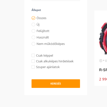
Állapot
Összes
Új
Felújított
Használt
Nem működőképes
Csak képpel
* Egyéb
Csak alkuképes hirdetések
Szuper ajánlatok
2 99
KERESÉS