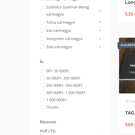
Szabolcs-Szatmár-Bereg
530 
vármegye
Tolna vármegye
Vas vármegye
Veszprém vármegye
ALKUKÉP
Zala vármegye
Ár
0
Ft
- 50 000
Ft
50 000
Ft
- 200 000
Ft
200 000
Ft
- 500 000
Ft
500 000
Ft
- 1 000 000
Ft
1 000 000
Ft
-
TA
Összes
Pénznem
560 