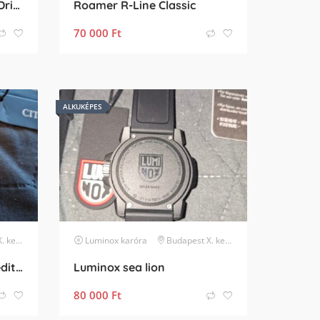
Citizen CA7067-11H – EcoDrive
Roamer R-Line Classic
70 000
Ft
ALKUKÉPES
erület
Luminox
karóra
Budapest X. kerület
Citizen promaster gold edition
Luminox sea lion
80 000
Ft