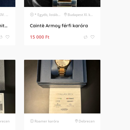
erület
* Egyéb, listában nem szereplő márka
Budapest XI. kerület
karóra
Vostok Europe Kékes Limited Edition
Caintè Armoy férfi karóra
15 000
Ft
recen
Roamer
karóra
Debrecen