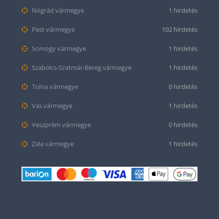
Nógrád vármegye
1 hirdetés
Pest vármegye
102 hirdetés
Somogy vármegye
1 hirdetés
Szabolcs-Szatmár-Bereg vármegye
1 hirdetés
Tolna vármegye
0 hirdetés
Vas vármegye
1 hirdetés
Veszprém vármegye
0 hirdetés
Zala vármegye
1 hirdetés