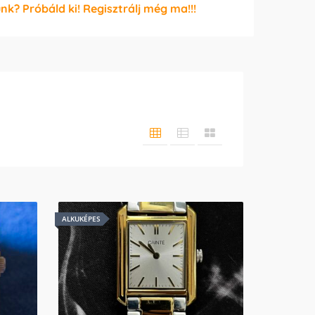
unk? Próbáld ki! Regisztrálj még ma!!!
ALKUKÉPES