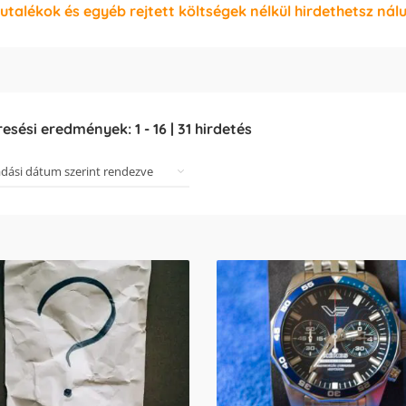
jutalékok és egyéb rejtett költségek nélkül hirdethetsz nál
resési eredmények:
1
-
16
|
31
hirdetés