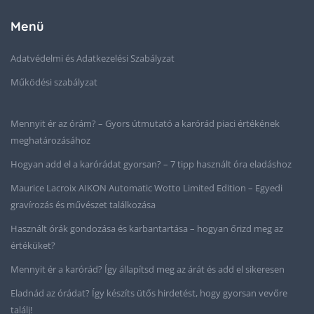
Menü
Adatvédelmi és Adatkezelési Szabályzat
Működési szabályzat
Mennyit ér az órám? – Gyors útmutató a karórád piaci értékének
meghatározásához
Hogyan add el a karórádat gyorsan? – 7 tipp használt óra eladáshoz
Maurice Lacroix AIKON Automatic Wotto Limited Edition – Egyedi
gravírozás és művészet találkozása
Használt órák gondozása és karbantartása – hogyan őrizd meg az
értéküket?
Mennyit ér a karórád? Így állapítsd meg az árát és add el sikeresen
Eladnád az órádat? Így készíts ütős hirdetést, hogy gyorsan vevőre
találj!