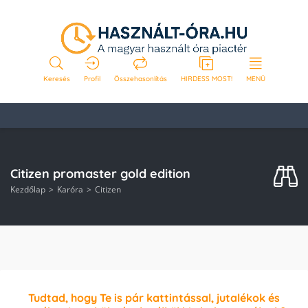
Keresés
Profil
Összehasonlítás
HIRDESS MOST!
MENÜ
Citizen promaster gold edition
Kezdőlap
Karóra
Citizen
Tudtad, hogy Te is pár kattintással, jutalékok és