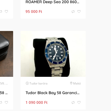
ROAMER Deep Sea 200 860833 41 75 71
95 000
Ft
erület
karóra
Tudor
karóra
Makó
Henry Archer Vesterhav 38 Skyglint – Újszerű, 2028 Feb
Tudor Black Bay 58 Garancia, Full Set
1 090 000
Ft