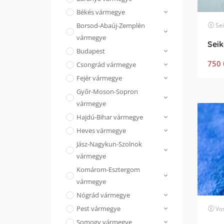
Békés vármegye
Se
Borsod-Abaúj-Zemplén
vármegye
Budapest
750 
Csongrád vármegye
Fejér vármegye
Győr-Moson-Sopron
vármegye
Hajdú-Bihar vármegye
Heves vármegye
Jász-Nagykun-Szolnok
vármegye
Komárom-Esztergom
vármegye
Nógrád vármegye
Pest vármegye
Vo
Somogy vármegye