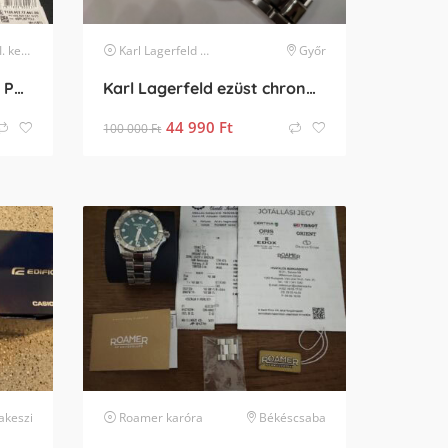
erület
Karl Lagerfeld
karóra
Győr
AKCIÓS TISSOT SEASTAR PROFESSIONAL 2000 BÚVÁRÓRA
Karl Lagerfeld ezüst chrono karóra Féláron
44 990
Ft
100 000
Ft
akeszi
Roamer
karóra
Békéscsaba