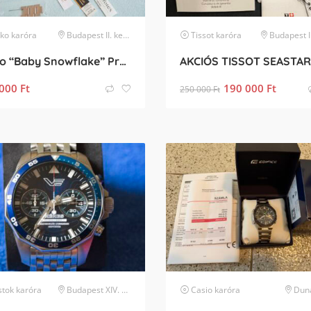
iko
karóra
Budapest II. kerület
Tissot
karóra
Budapest II. k
Seiko “Baby Snowflake” Presage SJE073J1/SARA015 Limited Edition
000
Ft
190 000
Ft
250 000
Ft
stok
karóra
Budapest XIV. kerület
Casio
karóra
Dun