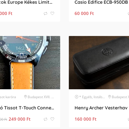
Vostok Europe Kékes Limited Edition
Casio Edifice ECB-950DB
000
Ft
60 000
Ft
ES
sot
karóra
Budapest XVII. kerület
* Egyéb, listában nem szereplő márka
Budapest XVII. k
Eladó Tissot T-Touch Connect Solar 47.5 mm fekete férfi karóra – 3 gyári szíj, töltő
249 000
Ft
160 000
Ft
00
Ft