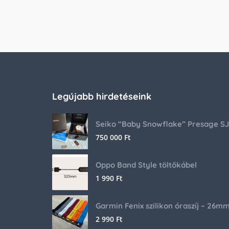
Legújabb hirdetéseink
750 000
Ft
Oppo Band Style töltőkábel
1 990
Ft
Garmin Fenix szilikon óraszíj – 26m
2 990
Ft