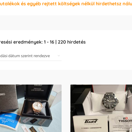
jutalékok és egyéb rejtett költségek nélkül hirdethetsz nál
resési eredmények:
1
-
16
|
220
hirdetés