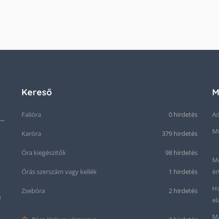
Kereső
M
Falióra
0 hirdetés
Ad
Seiko “Baby Snowflake” Presage SJE073J1/SARA015 Limited Edition
Mű
Karóra
379 hirdetés
Óra kiegészítők
98 hirdetés
Me
Órás szerszám vagy kellék
1 hirdetés
ér
Ho
Zsebóra
2 hirdetés
m
el
Ma