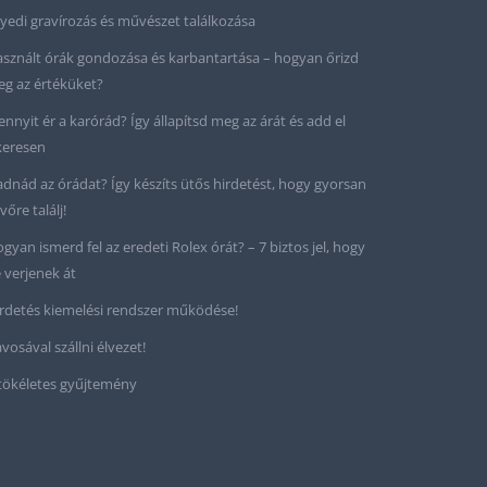
yedi gravírozás és művészet találkozása
sznált órák gondozása és karbantartása – hogyan őrizd
g az értéküket?
nnyit ér a karórád? Így állapítsd meg az árát és add el
keresen
adnád az órádat? Így készíts ütős hirdetést, hogy gyorsan
vőre találj!
gyan ismerd fel az eredeti Rolex órát? – 7 biztos jel, hogy
 verjenek át
rdetés kiemelési rendszer működése!
vosával szállni élvezet!
tökéletes gyűjtemény