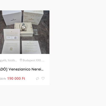
, listában nem szereplő márka
Budapest XXII. kerület
karóra
[ELADÓ] Venezianico Nereide GMT (3521503C) – 2 hónapos, Full Szett
190 000
Ft
00
Ft