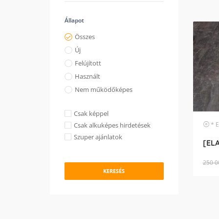
Állapot
Összes
Új
Felújított
Használt
Nem működőképes
Csak képpel
* Egyéb
Csak alkuképes hirdetések
Szuper ajánlatok
250 0
KERESÉS