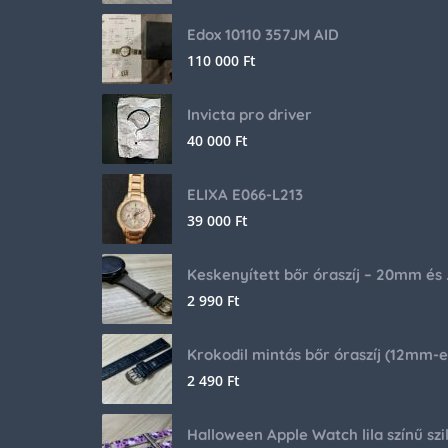
Edox 10110 357JM AID
110 000
Ft
Invicta pro driver
40 000
Ft
ELIXA E066-L213
39 000
Ft
Keskenyíte
2 990
Ft
2 490
Ft