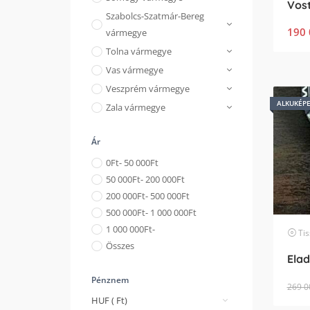
Szabolcs-Szatmár-Bereg
190 
vármegye
Tolna vármegye
Vas vármegye
Veszprém vármegye
ALKUKÉP
Zala vármegye
Ár
0
Ft
- 50 000
Ft
50 000
Ft
- 200 000
Ft
200 000
Ft
- 500 000
Ft
500 000
Ft
- 1 000 000
Ft
1 000 000
Ft
-
Tis
Összes
Pénznem
269 0