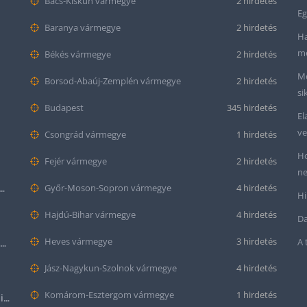
Bács-Kiskun vármegye
2 hirdetés
Eg
Baranya vármegye
2 hirdetés
Ha
me
Békés vármegye
2 hirdetés
Me
Borsod-Abaúj-Zemplén vármegye
2 hirdetés
si
Budapest
345 hirdetés
El
ve
Csongrád vármegye
1 hirdetés
Ho
Fejér vármegye
2 hirdetés
ne
tt bőr óraszíj – 20mm és 22mm méretben
Győr-Moson-Sopron vármegye
4 hirdetés
Hi
Hajdú-Bihar vármegye
4 hirdetés
Da
Heves vármegye
3 hirdetés
A 
Krokodil mintás bőr óraszíj (12mm-es befogóval rendelkező órához)
Jász-Nagykun-Szolnok vármegye
4 hirdetés
Komárom-Esztergom vármegye
1 hirdetés
Halloween Apple Watch lila színű szilikon óraszíj