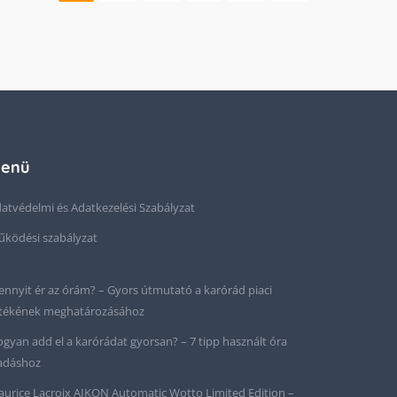
enü
atvédelmi és Adatkezelési Szabályzat
ködési szabályzat
nnyit ér az órám? – Gyors útmutató a karórád piaci
tékének meghatározásához
gyan add el a karórádat gyorsan? – 7 tipp használt óra
adáshoz
urice Lacroix AIKON Automatic Wotto Limited Edition –