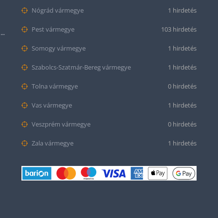
Nógrád vármegye
1 hirdetés
Pest vármegye
103 hirdetés
Citizen series 8 NB6050-51W smaragd színű számlappal
Somogy vármegye
1 hirdetés
Szabolcs-Szatmár-Bereg vármegye
1 hirdetés
Tolna vármegye
0 hirdetés
Vas vármegye
1 hirdetés
Veszprém vármegye
0 hirdetés
Zala vármegye
1 hirdetés