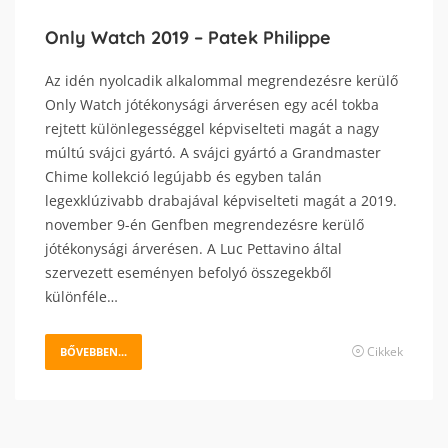
Only Watch 2019 – Patek Philippe
Az idén nyolcadik alkalommal megrendezésre kerülő
Only Watch jótékonysági árverésen egy acél tokba
rejtett különlegességgel képviselteti magát a nagy
múltú svájci gyártó. A svájci gyártó a Grandmaster
Chime kollekció legújabb és egyben talán
legexklúzivabb drabajával képviselteti magát a 2019.
november 9-én Genfben megrendezésre kerülő
jótékonysági árverésen. A Luc Pettavino által
szervezett eseményen befolyó összegekből
különféle…
Cikkek
BŐVEBBEN...