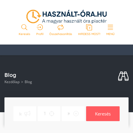
Keresés
Profil
Összehasonlítás
HIRDESS MOST!
MENÜ
Blog
Kezdőlap
Blog
Keresés