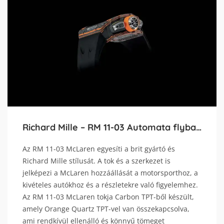
Richard Mille – RM 11-03 Automata flyback kronográf McLaren – ONLY WATCH 2019
Az RM 11-03 McLaren egyesíti a brit gyártó és
Richard Mille stílusát. A tok és a szerkezet is
jelképezi a McLaren hozzáállását a motorsporthoz, a
kivételes autókhoz és a részletekre való figyelemhez.
Az RM 11-03 McLaren tokja Carbon TPT-ből készült,
amely Orange Quartz TPT-vel van összekapcsolva,
ami rendkívül ellenálló és könnyű tömeget