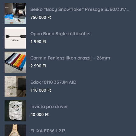
Seiko “Baby Snowflake” Presage SJE073J1/SARA015 Limited Edition
750 000
Ft
Oppo Band Style töltőkábel
1 990
Ft
Garmin Fenix szilikon óraszíj – 26mm
2 990
Ft
Edox 10110 357JM AID
110 000
Ft
Invicta pro driver
40 000
Ft
ELIXA E066-L213