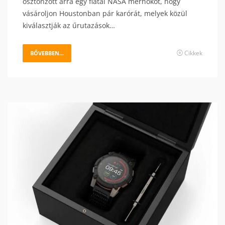
ösztönzött arra egy fiatal NASA mérnököt, hogy
vásároljon Houstonban pár karórát, melyek közül
kiválasztják az űrutazások…
Cikkek
BŐVEBBEN...