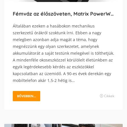
Fémváz az élőszöveten, Matrix PowerWatch 2 Luxe
Általában ezeken a hasábokon mechanikus
szerkezetű órákról szoktunk írni. Ebben a nagy
melegben azonban adja magát a téma, hogy
megnézzünk egy olyan szerkezetet, amelynek
akkumulátorát a saját testünk melegével is tölthetjük.
A mindenféle okoseszközzel körülölelt életünkben az
egyik legérdekesebb kérdés az eszközökkel
kapcsolatban az üzemidő. A 90-es évek derekán egy
mobiltelefon akár 1,5-2 hétig is…
Cikkek
BŐVEBBEN...