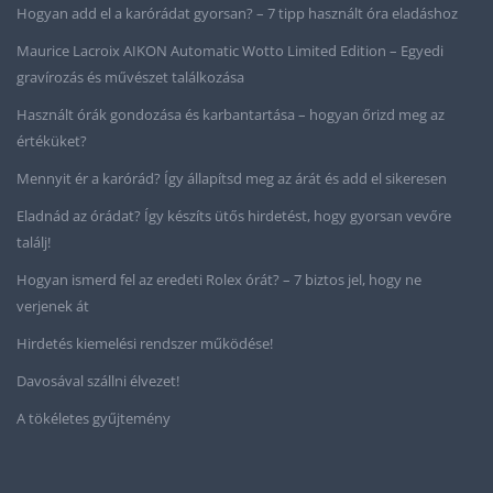
Hogyan add el a karórádat gyorsan? – 7 tipp használt óra eladáshoz
Maurice Lacroix AIKON Automatic Wotto Limited Edition – Egyedi
gravírozás és művészet találkozása
Használt órák gondozása és karbantartása – hogyan őrizd meg az
értéküket?
Mennyit ér a karórád? Így állapítsd meg az árát és add el sikeresen
Eladnád az órádat? Így készíts ütős hirdetést, hogy gyorsan vevőre
találj!
Hogyan ismerd fel az eredeti Rolex órát? – 7 biztos jel, hogy ne
verjenek át
Hirdetés kiemelési rendszer működése!
Davosával szállni élvezet!
A tökéletes gyűjtemény