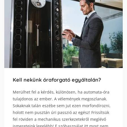
Kell nekünk óraforgató egyáltalán?
Merülhet fel a kérdés, különösen, ha automata-óra
tulajdonos az ember. A vélemények megoszlanak.
Sokaknak talán eszébe sem jut ezen morfondírozni,
holott nem pusztán úri passzió az egész! Frissítsük
fel röviden a mechanikus szerkezetekről meglévő
ismereteink legelébb! E szóhasználat itt most nem