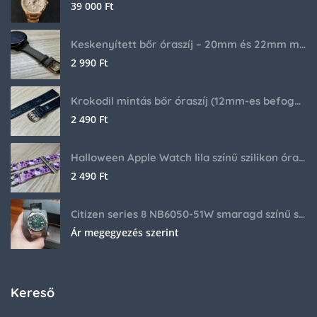
39 000
Ft
Keskenyített bőr óraszíj – 20mm és 22mm méretben
2 990
Ft
Krokodil mintás bőr óraszíj (12mm-es befogóval rendelkező órához)
2 490
Ft
Halloween Apple Watch lila színű szilikon óraszíj
2 490
Ft
Citizen series 8 NB6050-51W smaragd színű számlappal
Ár megegyezés szerint
Kereső