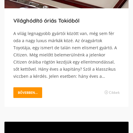
Világhódító óriás Tokióból
A világ legnagyobb gyártói között van, még sem fér
oda a nagy luxus márkák közé. Az óragyártok
Toyotája, egy ismert de talán nem elismert gyártó. A
Citizen. Még mielőtt belemerülnénk a jelenkor
Citizen óráiba rögtön kezdjük egy ellentmondással,
sőt kettővel. Hány éves a kapitány? Szól a klasszikus
viccben a kérdés. Jelen esetben: hány éves a…
Cikkek
BŐVEBBEN...