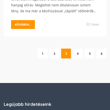
hanyag elírás. Meglehet nem általánosan ismert
tény, de ma már a kézihúzással „táplált” időmérők…
Cikkek
BŐVEBBEN...
1
2
3
4
5
6
Legújabb hirdetéseink