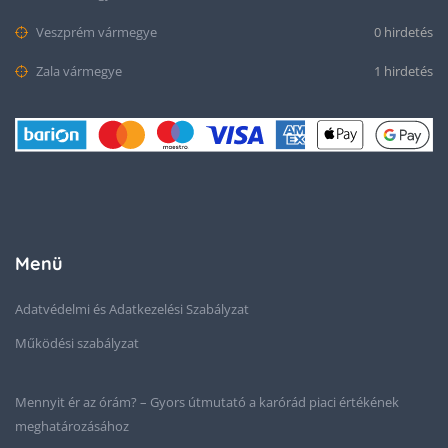
Veszprém vármegye
0 hirdetés
Zala vármegye
1 hirdetés
Menü
Adatvédelmi és Adatkezelési Szabályzat
Működési szabályzat
Mennyit ér az órám? – Gyors útmutató a karórád piaci értékének
meghatározásához