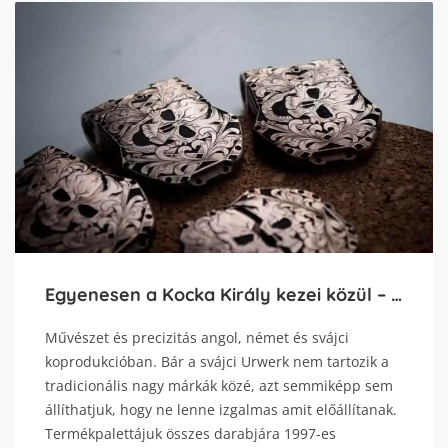
Egyenesen a Kocka Király kezei közül – Urwerk UR-T8 Skull
Művészet és precizitás angol, német és svájci
koprodukcióban. Bár a svájci Urwerk nem tartozik a
tradicionális nagy márkák közé, azt semmiképp sem
állíthatjuk, hogy ne lenne izgalmas amit előállítanak.
Termékpalettájuk összes darabjára 1997-es