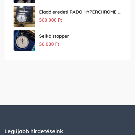
Eladó eredeti RADO HYPERCHROME férfi karóra
500 000
Ft
Seiko stopper
50 000
Ft
Legújabb hirdetéseink