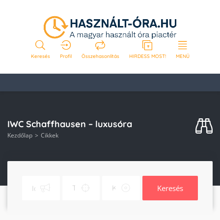
Keresés
Profil
Összehasonlítás
HIRDESS MOST!
MENÜ
IWC Schaffhausen – luxusóra
Kezdőlap
Cikkek
Keresés