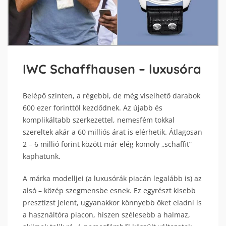
IWC Schaffhausen – luxusóra
Belépő szinten, a régebbi, de még viselhető darabok
600 ezer forinttól kezdődnek. Az újabb és
komplikáltabb szerkezettel, nemesfém tokkal
szereltek akár a 60 milliós árat is elérhetik. Átlagosan
2 – 6 millió forint között már elég komoly „schaffit”
kaphatunk.
A márka modelljei (a luxusórák piacán legalább is) az
alsó – közép szegmensbe esnek. Ez egyrészt kisebb
presztízst jelent, ugyanakkor könnyebb őket eladni is
a használtóra piacon, hiszen szélesebb a halmaz,