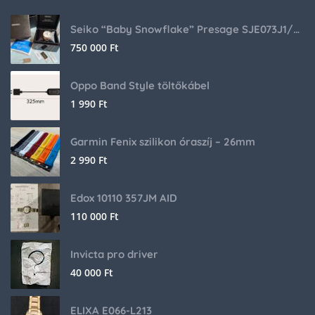
Seiko “Baby Snowflake” Presage SJE073J1/SARA015 Limited Edition
750 000
Ft
Oppo Band Style töltőkábel
1 990
Ft
Garmin Fenix szilikon óraszíj – 26mm
2 990
Ft
Edox 10110 357JM AID
110 000
Ft
Invicta pro driver
40 000
Ft
ELIXA E066-L213