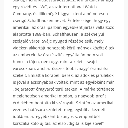
egy rövidítés. IWC, azaz International Watch
Company, és illik mögé biggyeszteni a németesen
csengő Schaffhausen nevet. Érdekessége, hogy egy
amerikai, az órás iparban egyébként jártas vállalkozó
alapította 1868-ban. Schaffhausen, a székhelyül
szolgáló város, Svájc nyugati részébe esik, mely
vidéken akkortájt nehezebb körülmények között éltek
az emberek. Az órakészítés egyáltalán nem volt
honos a tájon, nem úgy, mint a kelet – svájci
városokban, ahol az összes többi „nagy” óramárka
székelt. Emiatt a korabeli bérek, az adók és járulékok
is jóval alacsonyabbak voltak, mint az egyébként már
„bejáratott” óragyártó területeken. A márka története
meglehetősen amerikai módon, a nagyobb profit
érdekében bontotta ki szárnyait. Szintén az amerikai
vezetés hatására született meg, egyből a kezdeti
időkben, az egyébként bizonyos szempontból
korszakalkotó újítás, az első „digitális kijelzővel”