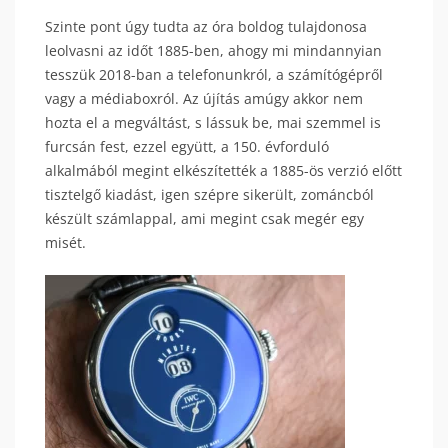
Szinte pont úgy tudta az óra boldog tulajdonosa
leolvasni az időt 1885-ben, ahogy mi mindannyian
tesszük 2018-ban a telefonunkról, a számítógépről
vagy a médiaboxról. Az újítás amúgy akkor nem
hozta el a megváltást, s lássuk be, mai szemmel is
furcsán fest, ezzel együtt, a 150. évforduló
alkalmából megint elkészítették a 1885-ös verzió előtt
tisztelgő kiadást, igen szépre sikerült, zománcból
készült számlappal, ami megint csak megér egy
misét.