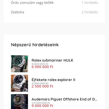
Órás szerszám vagy kellék
1 hirdetés
Zsebóra
2 hirdetés
Népszerű hirdetéseink
Rolex submariner HULK
8 000 000
Ft
6 900 000
Ft
Éjfekete rolex explorer II
3 000 000
Ft
2 500 000
Ft
Audemars Piguet Offshore End of Days
12 000 000
Ft
9 000 000
Ft