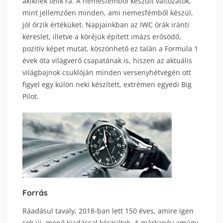
akiknek telik rá. A nemesfémből készült változatok,
mint jellemzően minden, ami nemesfémből készül,
jól őrzik értéküket. Napjainkban az IWC órák iránti
kereslet, illetve a köréjük épített imázs erősödő,
pozitív képet mutat, köszönhető ez talán a Formula 1
évek óta világverő csapatának is, hiszen az aktuális
világbajnok csuklóján minden versenyhétvégén ott
figyel egy külön neki készített, extrémen egyedi Big
Pilot.
Forrás
Ráadásul tavaly, 2018-ban lett 150 éves, amire igen
sok új, menő kiadással készültek. A márkanév amúgy