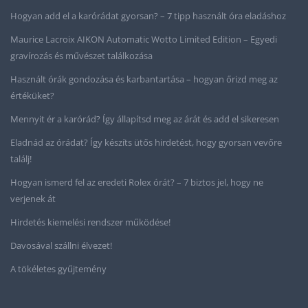
Hogyan add el a karórádat gyorsan? – 7 tipp használt óra eladáshoz
Maurice Lacroix AIKON Automatic Wotto Limited Edition – Egyedi
gravírozás és művészet találkozása
Használt órák gondozása és karbantartása – hogyan őrizd meg az
értéküket?
Mennyit ér a karórád? Így állapítsd meg az árát és add el sikeresen
Eladnád az órádat? Így készíts ütős hirdetést, hogy gyorsan vevőre
találj!
Hogyan ismerd fel az eredeti Rolex órát? – 7 biztos jel, hogy ne
verjenek át
Hirdetés kiemelési rendszer működése!
Davosával szállni élvezet!
A tökéletes gyűjtemény