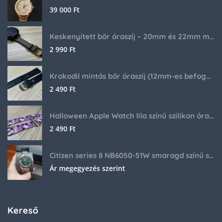
39 000
Ft
Keskenyített bőr óraszíj – 20mm és 22mm méretben
2 990
Ft
Krokodil mintás bőr óraszíj (12mm-es befogóval rendelkező órához)
2 490
Ft
Halloween Apple Watch lila színű szilikon óraszíj
2 490
Ft
Citizen series 8 NB6050-51W smaragd színű számlappal
Ár megegyezés szerint
Kereső