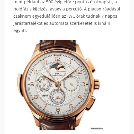
mint például az 500 évig előre pontos öröknaptár, a
holdfázis kijelzés, avagy a percütő. A piacon ráadásul
csaknem egyedülállóan az IWC órák tudnak 7 napos
járástartalékot és automata szerkezetet is kínálni
együtt.