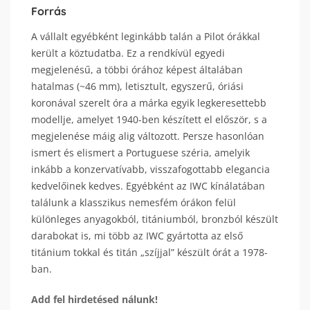
Forrás
A vállalt egyébként leginkább talán a Pilot órákkal
került a köztudatba. Ez a rendkívül egyedi
megjelenésű, a többi órához képest általában
hatalmas (~46 mm), letisztult, egyszerű, óriási
koronával szerelt óra a márka egyik legkeresettebb
modellje, amelyet 1940-ben készített el először, s a
megjelenése máig alig változott. Persze hasonlóan
ismert és elismert a Portuguese széria, amelyik
inkább a konzervatívabb, visszafogottabb elegancia
kedvelőinek kedves. Egyébként az IWC kínálatában
találunk a klasszikus nemesfém órákon felül
különleges anyagokból, titániumból, bronzból készült
darabokat is, mi több az IWC gyártotta az első
titánium tokkal és titán „szíjjal” készült órát a 1978-
ban.
Add fel hirdetésed nálunk!