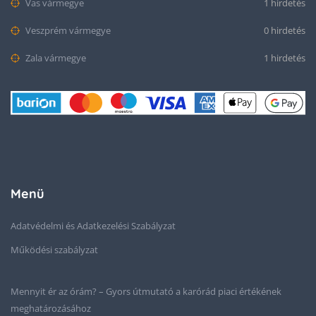
Vas vármegye
1 hirdetés
Veszprém vármegye
0 hirdetés
Zala vármegye
1 hirdetés
Menü
Adatvédelmi és Adatkezelési Szabályzat
Működési szabályzat
Mennyit ér az órám? – Gyors útmutató a karórád piaci értékének
meghatározásához