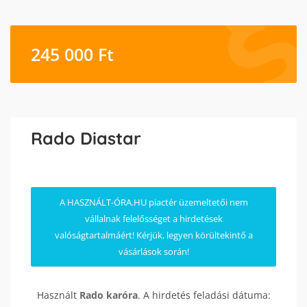
245 000
Ft
Rado Diastar
A HASZNÁLT-ÓRA.HU piactér üzemeltetői nem
vállalnak felelősséget a hirdetések
valóságtartalmáért! Kérjük, legyen körültekintő a
vásárlások során!
Használt
Rado
karóra
. A hirdetés feladási dátuma: