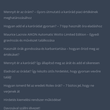
Mennyit ér az órám? – Gyors útmutató a karórád piaci értékének
meghatározásához
Hogyan add el a karórádat gyorsan? – 7 tipp használt óra eladáshoz
Maurice Lacroix AIKON Automatic Wotto Limited Edition – Egyedi
gravírozás és művészet találkozása
Használt órák gondozása és karbantartása – hogyan őrizd meg az
értéküket?
Mennyit ér a karórád? Így állapítsd meg az árát és add el sikeresen
Eladnád az órádat? Így készíts ütős hirdetést, hogy gyorsan vevőre
találj!
Hogyan ismerd fel az eredeti Rolex órát? – 7 biztos jel, hogy ne
verjenek át
Hirdetés kiemelési rendszer működése!
Davosával szállni élvezet!