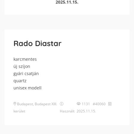
2025.11.15.
Rado Diastar
karcmentes
új szíjon
gyári csatján
quartz
unisex modell
Budapest
,
Budapest XIII.
1131 #40060
kerület
Használt
2025.11.15.