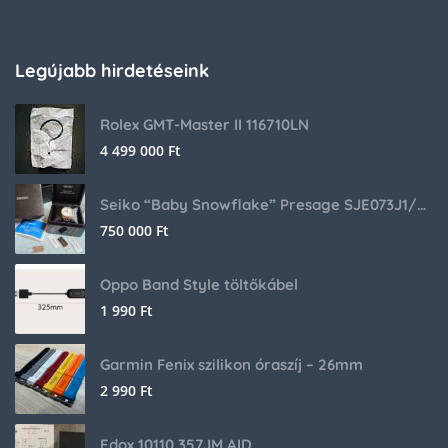
Legújabb hirdetéseink
Rolex GMT-Master II 116710LN
4 499 000
Ft
Seiko “Baby Snowflake” Presage SJE073J1/SARA015 Limited Edition
750 000
Ft
Oppo Band Style töltőkábel
1 990
Ft
Garmin Fenix szilikon óraszíj – 26mm
2 990
Ft
Edox 10110 357JM AID