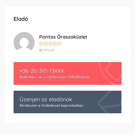
Eladó
Pontos Óraszaküzlet
OFFLINE
+36-20-395-13XXX
Kattintson ide a telefonszám felfedéséhez
Üzenjen az eladónak
Kérdezzen a hirdetéssel kapcsolatban