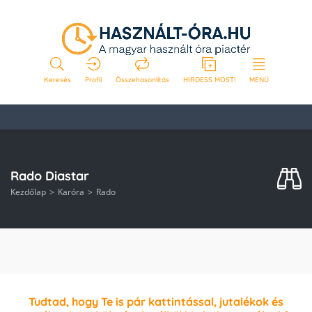
Keresés
Profil
Összehasonlítás
HIRDESS MOST!
MENÜ
Rado Diastar
Kezdőlap
Karóra
Rado
Tudtad, hogy Te is pár kattintással, jutalékok és