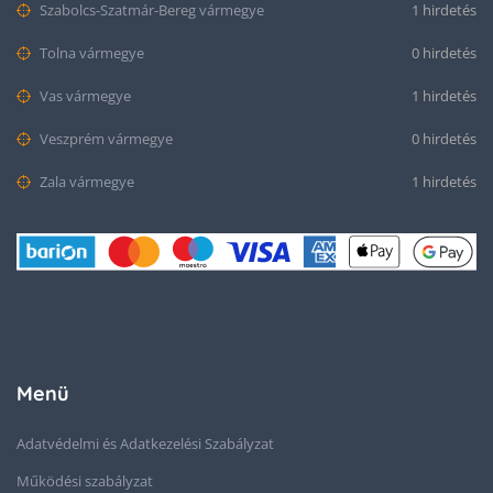
Szabolcs-Szatmár-Bereg vármegye
1 hirdetés
Tolna vármegye
0 hirdetés
Vas vármegye
1 hirdetés
Veszprém vármegye
0 hirdetés
Zala vármegye
1 hirdetés
Menü
Adatvédelmi és Adatkezelési Szabályzat
Működési szabályzat