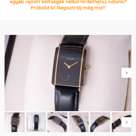
egyéb rejtett költségek nélkül hirdethetsz nálunk?
Próbáld ki! Regisztrálj még ma!!!