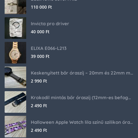
110 000
Ft
Invicta pro driver
40 000
Ft
ELIXA E066-L213
39 000
Ft
Keskenyített bőr óraszíj – 20mm és 22mm méretben
2 990
Ft
Krokodil mintás bőr óraszíj (12mm-es befogóval rendelkező órához)
2 490
Ft
Halloween Apple Watch lila színű szilikon óraszíj
2 490
Ft