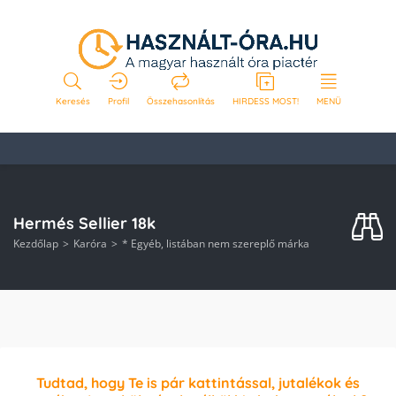
Keresés
Profil
Összehasonlítás
HIRDESS MOST!
MENÜ
Hermés Sellier 18k
Kezdőlap
Karóra
* Egyéb, listában nem szereplő márka
Tudtad, hogy Te is pár kattintással, jutalékok és