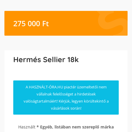
275 000
Ft
Hermés Sellier 18k
A HASZNÁLT-ÓRA.HU piactér üzemeltetői nem
vállalnak felelősséget a hirdetések
valóságtartalmáért! Kérjük, legyen körültekintő a
vásárlások során!
Használt
* Egyéb, listában nem szereplő márka