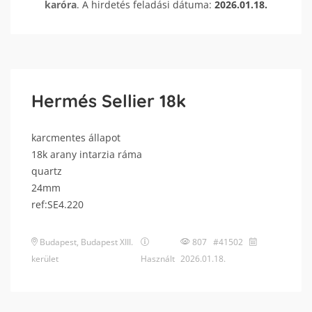
karóra
. A hirdetés feladási dátuma:
2026.01.18.
Hermés Sellier 18k
karcmentes állapot
18k arany intarzia ráma
quartz
24mm
ref:SE4.220
Budapest
,
Budapest XIII.
807 #41502
kerület
Használt
2026.01.18.