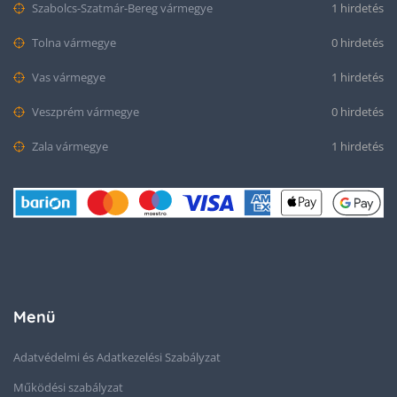
Szabolcs-Szatmár-Bereg vármegye
1 hirdetés
Tolna vármegye
0 hirdetés
Vas vármegye
1 hirdetés
Veszprém vármegye
0 hirdetés
Zala vármegye
1 hirdetés
Menü
Adatvédelmi és Adatkezelési Szabályzat
Működési szabályzat