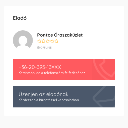
Eladó
Pontos Óraszaküzlet
OFFLINE
+36-20-395-13XXX
Kattintson ide a telefonszám felfedéséhez
Üzenjen az eladónak
Kérdezzen a hirdetéssel kapcsolatban