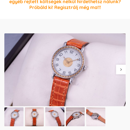
egyéb rejtett költségek nélkül hirdethetsz nálunk?
Próbáld ki! Regisztrálj még ma!!!