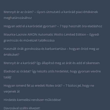
Mennyit ér az órám? – Gyors útmutató a karórád piaci értékének
meghatározásához
Hogyan add el a karórádat gyorsan? – 7 tipp használt óra eladáshoz
Maurice Lacroix AIKON Automatic Wotto Limited Edition – Egyedi
gravírozás és művészet találkozása
Használt órák gondozása és karbantartása – hogyan őrizd meg az
értéküket?
Mennyit ér a karórád? Így állapítsd meg az árát és add el sikeresen
Eladnád az órádat? Így készíts ütős hirdetést, hogy gyorsan vevőre
találj!
Hogyan ismerd fel az eredeti Rolex órát? – 7 biztos jel, hogy ne
verjenek át
Hirdetés kiemelési rendszer működése!
Davosával szállni élvezet!