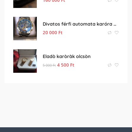
Divatos férfi automata karóra elado
20 000
Ft
Eladò karòràk olcsòn
4 500
Ft
5 000
Ft