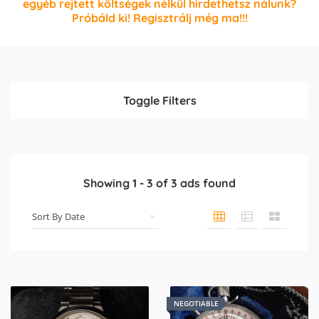
egyéb rejtett költségek nélkül hirdethetsz nálunk?
Próbáld ki! Regisztrálj még ma!!!
Toggle Filters
Showing
1
-
3
of
3
ads found
NEGOTIABLE