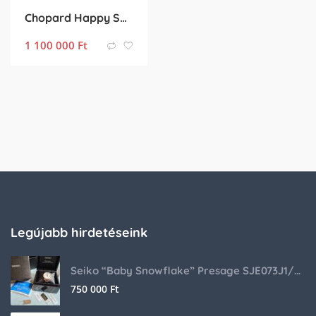
Chopard Happy Sport
1 100 000
Ft
Legújabb hirdetéseink
Seiko “Baby Snowflake” Presage SJE073J1/SARA015 Limited Edition
750 000
Ft