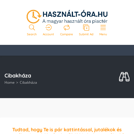
Search
Account
Compare
Submit Ad
Menu
Cibakháza
Home
Cibakháza
Tudtad, hogy Te is pár kattintással, jutalékok és