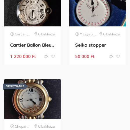
Cartier
karóra
Cibakháza
* Egyéb, listában nem szereplő márka
Cibakháza
Cartier Ballon Bleu GMT Big date
Seiko stopper
1 220 000
Ft
50 000
Ft
NEGOTIABLE
Chopard
karóra
Cibakháza