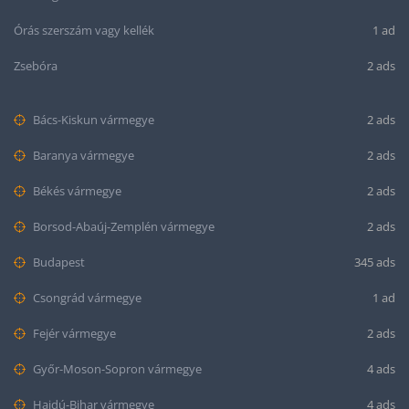
Órás szerszám vagy kellék
1 ad
Zsebóra
2 ads
Bács-Kiskun vármegye
2 ads
Baranya vármegye
2 ads
Békés vármegye
2 ads
Borsod-Abaúj-Zemplén vármegye
2 ads
Budapest
345 ads
Csongrád vármegye
1 ad
Fejér vármegye
2 ads
Győr-Moson-Sopron vármegye
4 ads
Hajdú-Bihar vármegye
4 ads