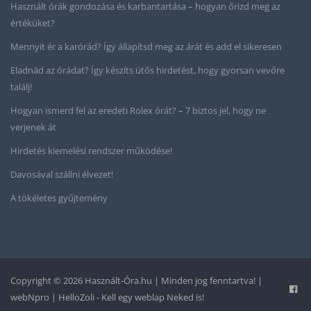
Használt órák gondozása és karbantartása – hogyan őrizd meg az
értéküket?
Mennyit ér a karórád? Így állapítsd meg az árát és add el sikeresen
Eladnád az órádat? Így készíts ütős hirdetést, hogy gyorsan vevőre
találj!
Hogyan ismerd fel az eredeti Rolex órát? – 7 biztos jel, hogy ne
verjenek át
Hirdetés kiemelési rendszer működése!
Davosával szállni élvezet!
A tökéletes gyűjtemény
Copyright © 2026 Használt-Óra.hu | Minden jog fenntartva! |
webNpro | HelloZoli - Kell egy weblap Neked is!