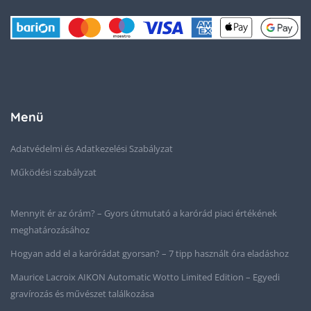
Menü
Adatvédelmi és Adatkezelési Szabályzat
Működési szabályzat
Mennyit ér az órám? – Gyors útmutató a karórád piaci értékének
meghatározásához
Hogyan add el a karórádat gyorsan? – 7 tipp használt óra eladáshoz
Maurice Lacroix AIKON Automatic Wotto Limited Edition – Egyedi
gravírozás és művészet találkozása