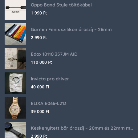
Oppo Band Style töltőkábel
1 990
Ft
Garmin Fenix szilikon óraszíj – 26mm
2 990
Ft
Edox 10110 357JM AID
110 000
Ft
Invicta pro driver
40 000
Ft
ELIXA E066-L213
39 000
Ft
Keskenyített bőr óraszíj – 20mm és 22mm méretben
2 990
Ft