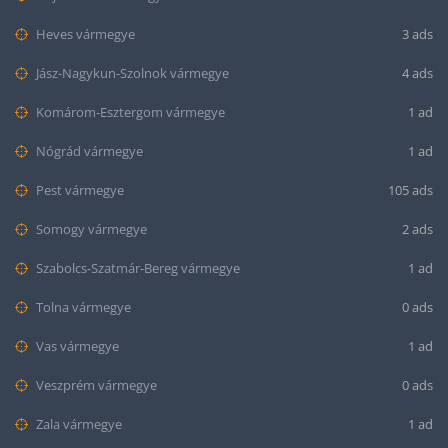
Heves vármegye
3 ads
Jász-Nagykun-Szolnok vármegye
4 ads
Komárom-Esztergom vármegye
1 ad
Nógrád vármegye
1 ad
Pest vármegye
105 ads
Somogy vármegye
2 ads
Szabolcs-Szatmár-Bereg vármegye
1 ad
Tolna vármegye
0 ads
Vas vármegye
1 ad
Veszprém vármegye
0 ads
Zala vármegye
1 ad