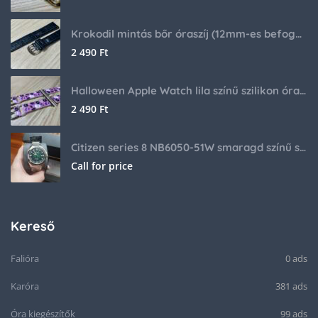
Krokodil mintás bőr óraszíj (12mm-es befogóval rendelkező órához)
2 490
Ft
Halloween Apple Watch lila színű szilikon óraszíj
2 490
Ft
Citizen series 8 NB6050-51W smaragd színű számlappal
Call for price
Kereső
Falióra
0 ads
Karóra
381 ads
Óra kiegészítők
99 ads