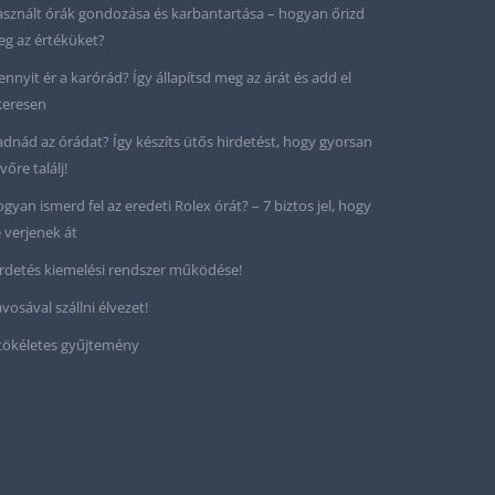
sznált órák gondozása és karbantartása – hogyan őrizd
g az értéküket?
nnyit ér a karórád? Így állapítsd meg az árát és add el
keresen
adnád az órádat? Így készíts ütős hirdetést, hogy gyorsan
vőre találj!
gyan ismerd fel az eredeti Rolex órát? – 7 biztos jel, hogy
 verjenek át
rdetés kiemelési rendszer működése!
vosával szállni élvezet!
tökéletes gyűjtemény