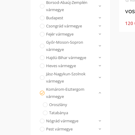
Vo
Borsod-Abaúj-Zemplén
vármegye
Budapest
120 
Csongrád vármegye
Fejér vármegye
Győr-Moson-Sopron
vármegye
Hajdú-Bihar vármegye
Heves vármegye
Jász-Nagykun-Szolnok
vármegye
Komárom-Esztergom
vármegye
Oroszlány
Tatabánya
Nógrád vármegye
Pest vármegye