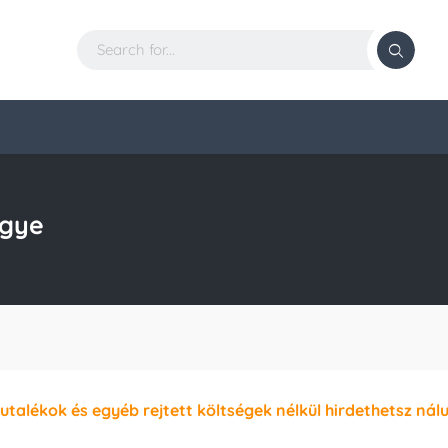
gye
jutalékok és egyéb rejtett költségek nélkül hirdethetsz nál