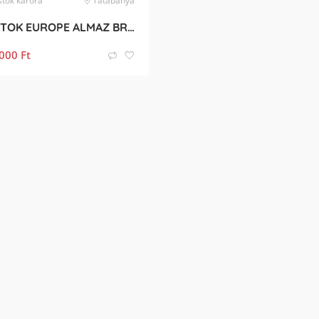
stok
karóra
Tatabánya
VOSTOK EUROPE ALMAZ BRONZE 200m
000
Ft