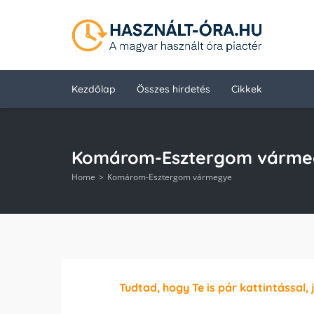
Kezdőlap
Összes hirdetés
Cikkek
Komárom-Esztergom várme
Home
Komárom-Esztergom vármegye
Tudtad, hogy Te is pár kattintással, 