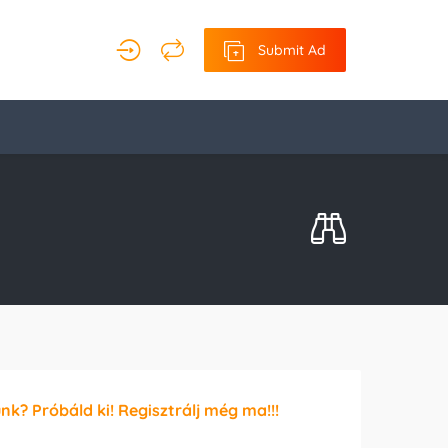
Submit Ad
unk? Próbáld ki! Regisztrálj még ma!!!