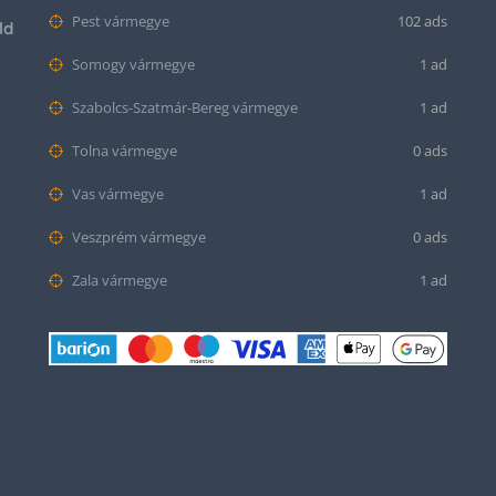
Pest vármegye
102 ads
ld
Somogy vármegye
1 ad
Szabolcs-Szatmár-Bereg vármegye
1 ad
Tolna vármegye
0 ads
Vas vármegye
1 ad
Veszprém vármegye
0 ads
Zala vármegye
1 ad