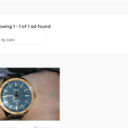
owing
1
-
1
of
1
ad found
BLE