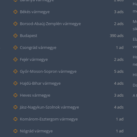
Ha
me
Békés vármegye
3 ads
Me
Borsod-Abaúj-Zemplén vármegye
2 ads
si
Budapest
390 ads
El
ve
mond
Csongrád vármegye
1 ad
Ho
Fejér vármegye
2 ads
ne
Győr-Moson-Sopron vármegye
5 ads
Hi
Hajdú-Bihar vármegye
4 ads
Da
Heves vármegye
3 ads
A 
Jász-Nagykun-Szolnok vármegye
4 ads
Komárom-Esztergom vármegye
1 ad
Nógrád vármegye
1 ad