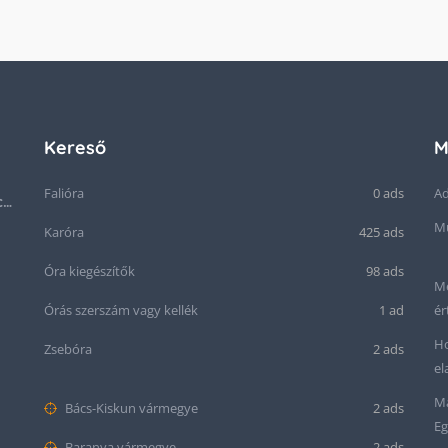
Kereső
M
Falióra
0 ads
Ad
Ritkaság! Acél OMEGA Cal.: 283 Svájci karóra 1953-ból!
Mű
Karóra
425 ads
Óra kiegészítők
98 ads
Me
Órás szerszám vagy kellék
1 ad
ér
Ho
Zsebóra
2 ads
el
Ma
Bács-Kiskun vármegye
2 ads
Eg
Baranya vármegye
2 ads