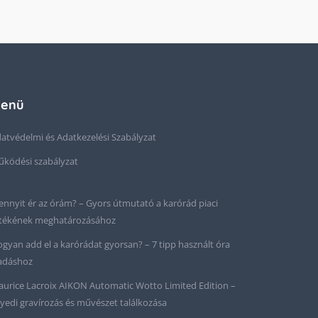
enü
atvédelmi és Adatkezelési Szabályzat
ködési szabályzat
nnyit ér az órám? – Gyors útmutató a karórád piaci
tékének meghatározásához
gyan add el a karórádat gyorsan? – 7 tipp használt óra
adáshoz
urice Lacroix AIKON Automatic Wotto Limited Edition –
yedi gravírozás és művészet találkozása