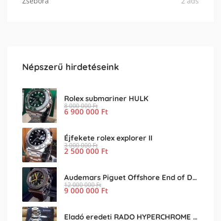
Zsebóra
2 ads
Népszerű hirdetéseink
Rolex submariner HULK
8 000 000
Ft
6 900 000
Ft
Éjfekete rolex explorer II
3 000 000
Ft
2 500 000
Ft
Audemars Piguet Offshore End of Days
12 000 000
Ft
9 000 000
Ft
Eladó eredeti RADO HYPERCHROME férfi karóra