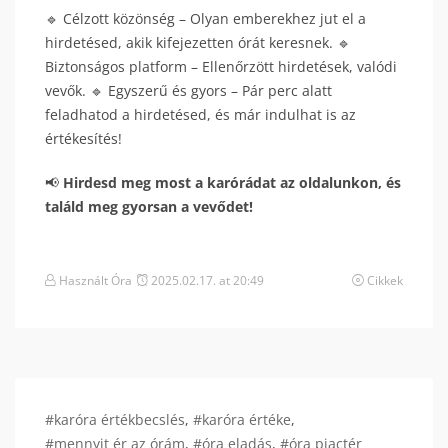
🔹 Célzott közönség – Olyan emberekhez jut el a
hirdetésed, akik kifejezetten órát keresnek. 🔹
Biztonságos platform – Ellenőrzött hirdetések, valódi
vevők. 🔹 Egyszerű és gyors – Pár perc alatt
feladhatod a hirdetésed, és már indulhat is az
értékesítés!
📢
Hirdesd meg most a karórádat az oldalunkon, és
találd meg gyorsan a vevődet!
Használt Óra
2025.02.17. at 20:49
Cikkek
#karóra értékbecslés
,
#karóra értéke
,
#mennyit ér az órám
,
#óra eladás
,
#óra piactér