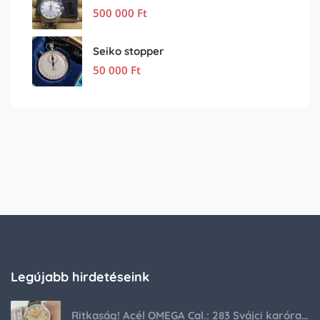
500 000
Ft
Seiko stopper
50 000
Ft
Legújabb hirdetéseink
Ritkaság! Acél OMEGA Cal.: 283 Svájci karóra 1953-ból!