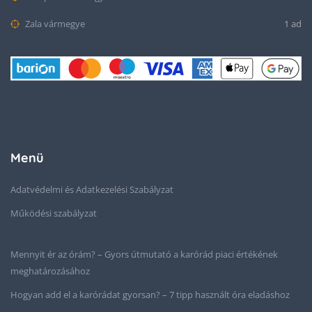
Zala vármegye
1 ad
Menü
Adatvédelmi és Adatkezelési Szabályzat
Működési szabályzat
Mennyit ér az órám? – Gyors útmutató a karórád piaci értékének
meghatározásához
Hogyan add el a karórádat gyorsan? – 7 tipp használt óra eladáshoz