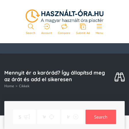
Search
Account
Compare
Submit Ad
Menu
Mennyit ér a karórád? Így állapítsd meg
az árát és add el sikeresen
Home
Cikkek
Search