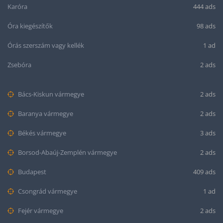
Karóra
444 ads
Óra kiegészítők
98 ads
Órás szerszám vagy kellék
1 ad
Zsebóra
2 ads
Bács-Kiskun vármegye
2 ads
Baranya vármegye
2 ads
Békés vármegye
3 ads
Borsod-Abaúj-Zemplén vármegye
2 ads
Budapest
409 ads
Csongrád vármegye
1 ad
Fejér vármegye
2 ads