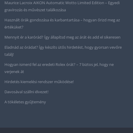
Maurice Lacroix AIKON Automatic Wotto Limited Edition – Egyedi
gravírozás és művészet találkozása
Használt órák gondozása és karbantartása – hogyan őrizd meg az
értéküket?
Mennyit ér a karórád? Így állapítsd meg az árát és add el sikeresen
Eladnád az órádat? Így készíts ütős hirdetést, hogy gyorsan vevőre
találj!
Hogyan ismerd fel az eredeti Rolex órát? – 7 biztos jel, hogy ne
verjenek át
Hirdetés kiemelési rendszer működése!
Davosával szállni élvezet!
A tökéletes gyűjtemény