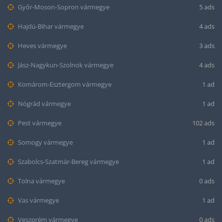
Győr-Moson-Sopron vármegye
5 ads
Hajdú-Bihar vármegye
4 ads
Heves vármegye
3 ads
Jász-Nagykun-Szolnok vármegye
4 ads
Komárom-Esztergom vármegye
1 ad
Nógrád vármegye
1 ad
Pest vármegye
102 ads
Somogy vármegye
1 ad
Szabolcs-Szatmár-Bereg vármegye
1 ad
Tolna vármegye
0 ads
Vas vármegye
1 ad
Veszprém vármegye
0 ads