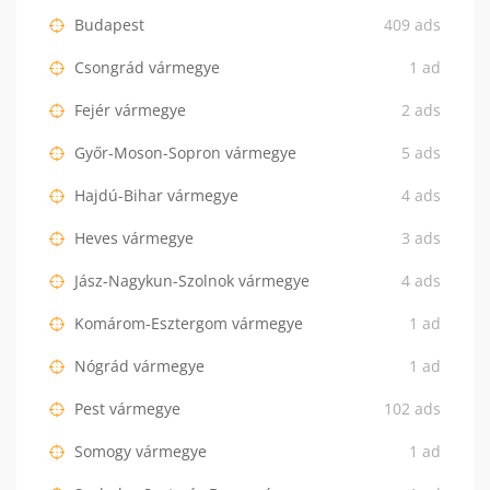
Budapest
409 ads
Csongrád vármegye
1 ad
Fejér vármegye
2 ads
Győr-Moson-Sopron vármegye
5 ads
Hajdú-Bihar vármegye
4 ads
Heves vármegye
3 ads
Jász-Nagykun-Szolnok vármegye
4 ads
Komárom-Esztergom vármegye
1 ad
Nógrád vármegye
1 ad
Pest vármegye
102 ads
Somogy vármegye
1 ad