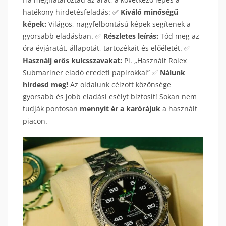
hatékony hirdetésfeladás: ✅
Kiváló minőségű
képek:
Világos, nagyfelbontású képek segítenek a
gyorsabb eladásban. ✅
Részletes leírás:
Tód meg az
óra évjáratát, állapotát, tartozékait és előéletét. ✅
Használj erős kulcsszavakat:
Pl. „Használt Rolex
Submariner eladó eredeti papírokkal” ✅
Nálunk
hirdesd meg!
Az oldalunk célzott közönsége
gyorsabb és jobb eladási esélyt biztosít! Sokan nem
tudják pontosan
mennyit ér a karórájuk
a használt
piacon.