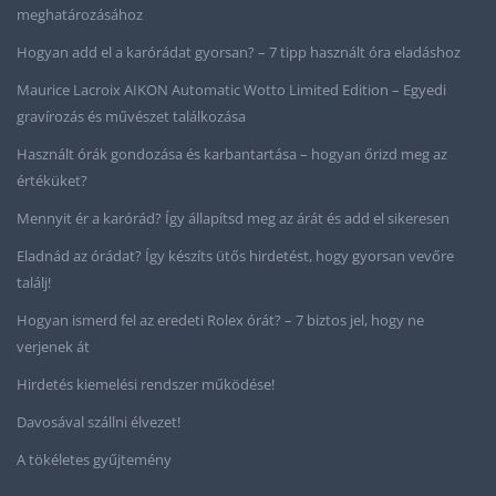
meghatározásához
Hogyan add el a karórádat gyorsan? – 7 tipp használt óra eladáshoz
Maurice Lacroix AIKON Automatic Wotto Limited Edition – Egyedi
gravírozás és művészet találkozása
Használt órák gondozása és karbantartása – hogyan őrizd meg az
értéküket?
Mennyit ér a karórád? Így állapítsd meg az árát és add el sikeresen
Eladnád az órádat? Így készíts ütős hirdetést, hogy gyorsan vevőre
találj!
Hogyan ismerd fel az eredeti Rolex órát? – 7 biztos jel, hogy ne
verjenek át
Hirdetés kiemelési rendszer működése!
Davosával szállni élvezet!
A tökéletes gyűjtemény