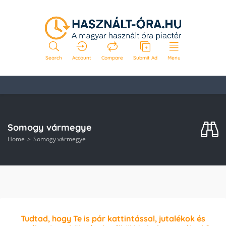
Search
Account
Compare
Submit Ad
Menu
Somogy vármegye
Home
Somogy vármegye
Tudtad, hogy Te is pár kattintással, jutalékok és