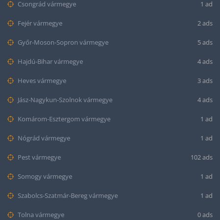
Csongrád vármegye
1 ad
Fejér vármegye
2 ads
Győr-Moson-Sopron vármegye
5 ads
Hajdú-Bihar vármegye
4 ads
Heves vármegye
3 ads
Jász-Nagykun-Szolnok vármegye
4 ads
Komárom-Esztergom vármegye
1 ad
Nógrád vármegye
1 ad
Pest vármegye
102 ads
Somogy vármegye
1 ad
Szabolcs-Szatmár-Bereg vármegye
1 ad
Tolna vármegye
0 ads