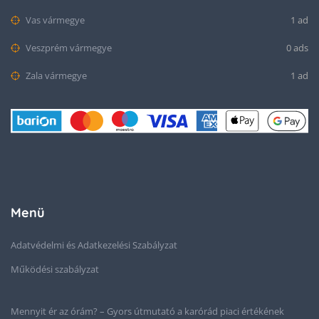
Vas vármegye
1 ad
Veszprém vármegye
0 ads
Zala vármegye
1 ad
Menü
Adatvédelmi és Adatkezelési Szabályzat
Működési szabályzat
Mennyit ér az órám? – Gyors útmutató a karórád piaci értékének