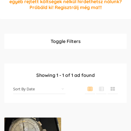
egyéb rejtett költségek nélkül hirdethetsz nálunk?
Próbáld ki! Regisztrálj még ma!!!
Toggle Filters
Showing
1
-
1
of
1
ad found