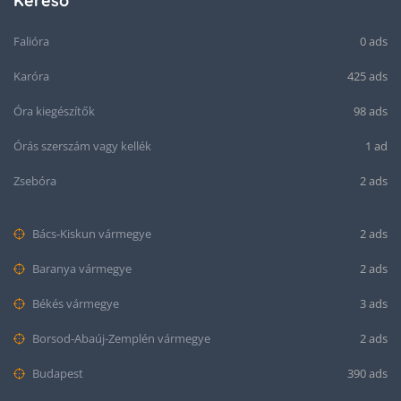
Kereső
Falióra
0 ads
Karóra
425 ads
Óra kiegészítők
98 ads
Órás szerszám vagy kellék
1 ad
Zsebóra
2 ads
Bács-Kiskun vármegye
2 ads
Baranya vármegye
2 ads
Békés vármegye
3 ads
Borsod-Abaúj-Zemplén vármegye
2 ads
Budapest
390 ads