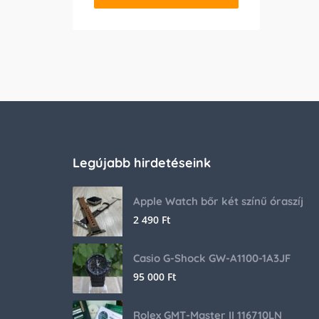
Legújabb hirdetéseink
Apple Watch bőr két színű óraszíj
2 490
Ft
Casio G-Shock GW-A1100-1A3JF
95 000
Ft
Rolex GMT-Master II 116710LN