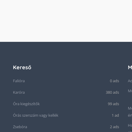
Kereső
M
Falióra
0 ads
Ad
Mű
Karóra
380 ads
Óra kiegészítők
99 ads
Me
Órás szerszám vagy kellék
1 ad
ér
Ho
Zsebóra
2 ads