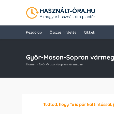
Kezdőlap
Összes hirdetés
Cikkek
Győr-Moson-Sopron várme
Home
Győr-Moson-Sopron vármegye
Tudtad, hogy Te is pár kattintással, 