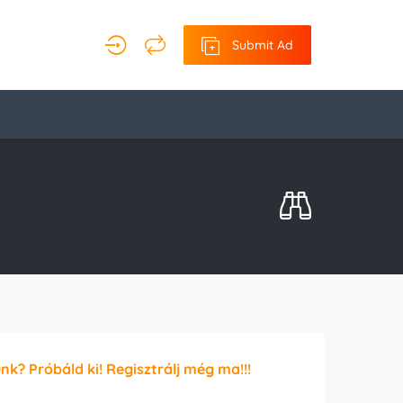
Submit Ad
unk? Próbáld ki! Regisztrálj még ma!!!