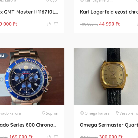
lex
karóra
Győr
Karl Lagerfeld
karóra
Rolex GMT-Master II 116710LN
9 000
Ft
44 990
Ft
100 000
Ft
BLE
vado
karóra
Sopron
Omega
karóra
Veszprémvar
Movado Series 800 Chronograph
169 000
Ft
300 000
Ft
00
Ft
350 000
Ft