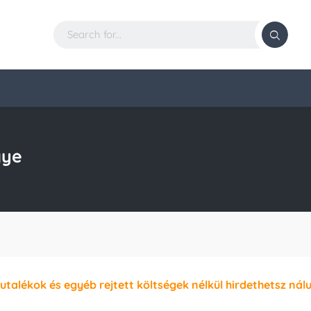
gye
jutalékok és egyéb rejtett költségek nélkül hirdethetsz nál