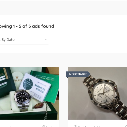
owing
1
-
5
of
5
ads found
NEGOTIABLE