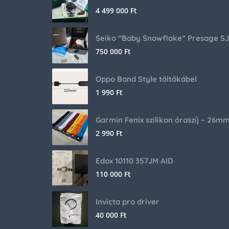
4 499 000
Ft
750 000
Ft
Oppo Band Style töltőkábel
1 990
Ft
Garmin Fenix szilikon óraszíj – 26m
2 990
Ft
Edox 10110 357JM AID
110 000
Ft
Invicta pro driver
40 000
Ft