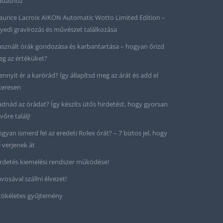
adáshoz
urice Lacroix AIKON Automatic Wotto Limited Edition –
yedi gravírozás és művészet találkozása
sznált órák gondozása és karbantartása – hogyan őrizd
g az értéküket?
nnyit ér a karórád? Így állapítsd meg az árát és add el
keresen
adnád az órádat? Így készíts ütős hirdetést, hogy gyorsan
vőre találj!
gyan ismerd fel az eredeti Rolex órát? – 7 biztos jel, hogy
 verjenek át
rdetés kiemelési rendszer működése!
vosával szállni élvezet!
tökéletes gyűjtemény