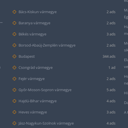
el
Ma
Bács-Kiskun vármegye
2 ads
Eg
Seiko “Baby Snowflake” Presage SJE073J1/SARA015 Limited Edition
Baranya vármegye
2 ads
Ha
me
Békés vármegye
3 ads
Me
Borsod-Abaúj-Zemplén vármegye
2 ads
si
Budapest
344 ads
El
ve
m
Csongrád vármegye
1 ad
Ho
Fejér vármegye
2 ads
ne
Győr-Moson-Sopron vármegye
5 ads
Hi
Hajdú-Bihar vármegye
4 ads
Da
Heves vármegye
3 ads
A 
Jász-Nagykun-Szolnok vármegye
4 ads