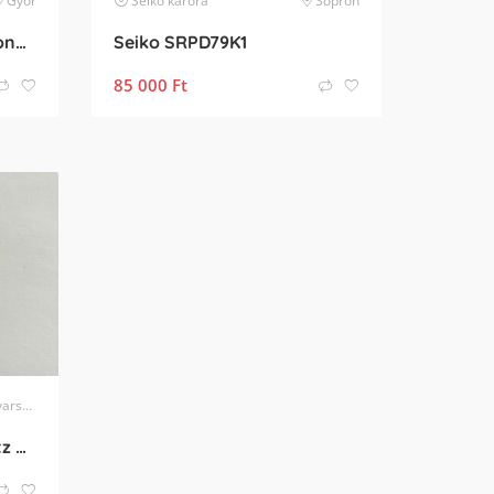
Győr
Seiko
karóra
Sopron
Karl Lagerfeld ezüst chrono karóra Féláron
Seiko SRPD79K1
85 000
Ft
sány
Omega Sermaster Quartz Vintage