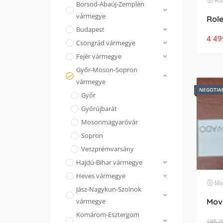
Ro
Borsod-Abaúj-Zemplén
vármegye
Budapest
4 49
Csongrád vármegye
Fejér vármegye
Győr-Moson-Sopron
vármegye
NEGOTIA
Győr
Győrújbarát
Mosonmagyaróvár
Sopron
Veszprémvarsány
Hajdú-Bihar vármegye
Heves vármegye
Mo
Jász-Nagykun-Szolnok
vármegye
Komárom-Esztergom
185 0