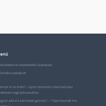
enü
atvédelmi és Adatkezelési Szabályzat
ködési szabályzat
nnyit ér az órám? – Gyors útmutató a karórád piaci
tékének meghatározásához
gyan add el a karórádat gyorsan? – 7 tipp használt óra