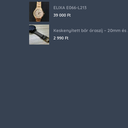
ELIXA E066-L213
39 000
Ft
Keskenyíte
2 990
Ft