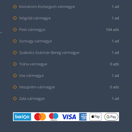
Komárom-Esztergom vármegye
1 ad
Nógrád vármegye
1 ad
Pest vármegye
104 ads
tt bőr óraszíj – 20mm és 22mm méretben
Somogy vármegye
1 ad
Szabolcs-Szatmár-Bereg vármegye
1 ad
Tolna vármegye
0 ads
Vas vármegye
1 ad
Veszprém vármegye
0 ads
Zala vármegye
1 ad