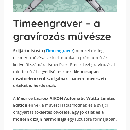
Timeengraver – a
gravírozás művésze
Szijjártó István (
Timeengraver
)
nemzetközileg
elismert művész, akinek munkái a prémium órák
kedvelői számára ismerősek. Precíz kézi gravírozásai
minden órát egyedivé tesznek.
Nem csupán
díszítőelemként szolgálnak, hanem művészeti
értéket is hordoznak.
A
Maurice Lacroix AIKON Automatic Wotto Limited
Edition
ennek a művészi látásmódnak és a svájci
óragyártás tökéletes ötvözete.
Egy jó ötlet és a
modern dizájn harmóniája
egy luxusóra formájában.