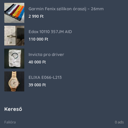
Garmin Fenix szilikon óraszíj – 26mm
2 990
Ft
Edox 10110 357JM AID
110 000
Ft
Invicta pro driver
40 000
Ft
ELIXA E066-L213
39 000
Ft
Kereső
Falióra
0 ads