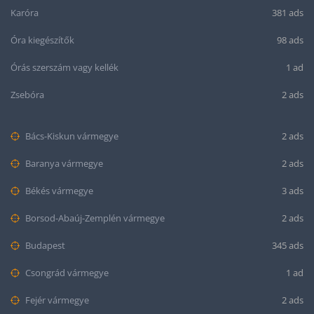
Karóra
381 ads
Óra kiegészítők
98 ads
Órás szerszám vagy kellék
1 ad
Zsebóra
2 ads
Bács-Kiskun vármegye
2 ads
Baranya vármegye
2 ads
Békés vármegye
3 ads
Borsod-Abaúj-Zemplén vármegye
2 ads
Budapest
345 ads
Csongrád vármegye
1 ad
Fejér vármegye
2 ads