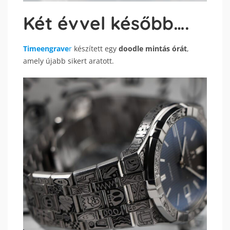
Két évvel később….
Timeengrave
r
készített egy
doodle mintás órát
,
amely újabb sikert aratott.