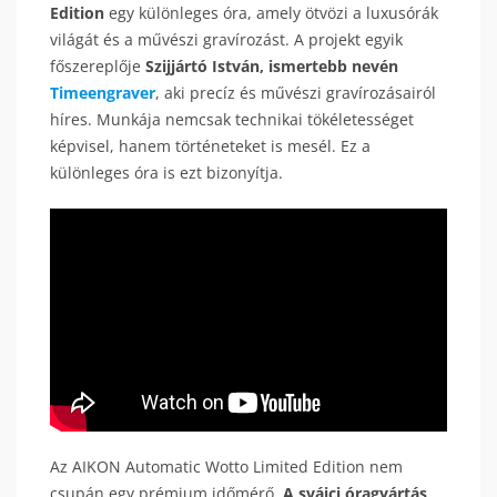
Edition
egy különleges óra, amely ötvözi a luxusórák
világát és a művészi gravírozást. A projekt egyik
főszereplője
Szijjártó István, ismertebb nevén
Timeengraver
, aki precíz és művészi gravírozásairól
híres. Munkája nemcsak technikai tökéletességet
képvisel, hanem történeteket is mesél. Ez a
különleges óra is ezt bizonyítja.
Az AIKON Automatic Wotto Limited Edition nem
csupán egy prémium időmérő.
A svájci óragyártás