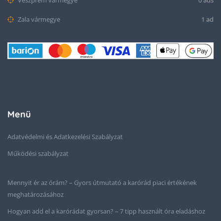
Veszprém vármegye
0 ads
Zala vármegye
1 ad
Menü
Adatvédelmi és Adatkezelési Szabályzat
Működési szabályzat
Mennyit ér az órám? – Gyors útmutató a karórád piaci értékének
meghatározásához
Hogyan add el a karórádat gyorsan? – 7 tipp használt óra eladáshoz