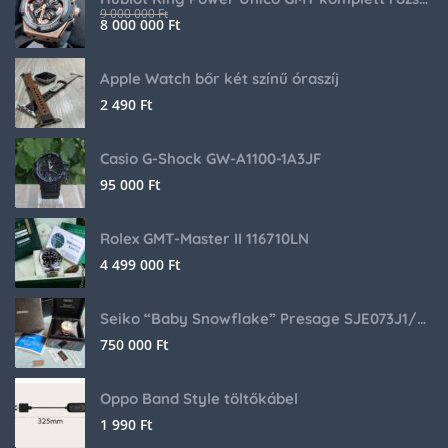
9 000 000
Ft
8 000 000
Ft
Apple Watch bőr két színű óraszíj
2 490
Ft
Casio G-Shock GW-A1100-1A3JF
95 000
Ft
Rolex GMT-Master II 116710LN
4 499 000
Ft
Seiko “Baby Snowflake” Presage SJE073J1/SARA015 Limited Edition
750 000
Ft
Oppo Band Style töltőkábel
1 990
Ft