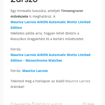
Egy innovatív luxusóra, amelyet
Timeengraver
művészete
is meghatároz. A
Maurice Lacroix AIKON Automatic Wotto Limited
Edition
tökéletes példa arra, hogyan lehet ötvözni a
klasszikus óragyártást és a kortárs művészetet.
Forrás:
Maurice Lacroix AIKON Automatic Wotto Limited
Edition – Monochrome Watches
Forrás:
Maurice Lacroix
Tekintsd meg a honlapon az eladó
Maurice Lacroix
óráinkat!
Használt Óra
2025.03.12. at 23:10
Cikkek