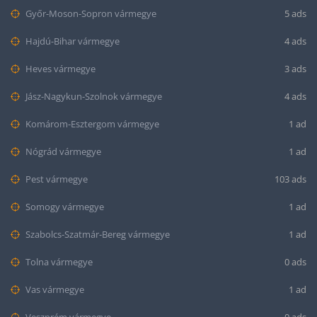
Győr-Moson-Sopron vármegye
5 ads
Hajdú-Bihar vármegye
4 ads
Heves vármegye
3 ads
Jász-Nagykun-Szolnok vármegye
4 ads
Komárom-Esztergom vármegye
1 ad
Nógrád vármegye
1 ad
Pest vármegye
103 ads
Somogy vármegye
1 ad
Szabolcs-Szatmár-Bereg vármegye
1 ad
Tolna vármegye
0 ads
Vas vármegye
1 ad