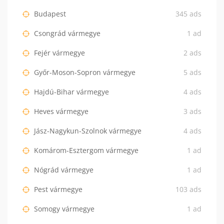
Budapest
345 ads
Csongrád vármegye
1 ad
Fejér vármegye
2 ads
Győr-Moson-Sopron vármegye
5 ads
Hajdú-Bihar vármegye
4 ads
Heves vármegye
3 ads
Jász-Nagykun-Szolnok vármegye
4 ads
Komárom-Esztergom vármegye
1 ad
Nógrád vármegye
1 ad
Pest vármegye
103 ads
Somogy vármegye
1 ad