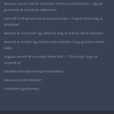
Maurice Lacroix AIKON Automatic Wotto Limited Edition – Egyedi
gravírozás és művészet találkozása
Használt órák gondozása és karbantartása – hogyan őrizd meg az
értéküket?
Mennyit ér a karórád? Így állapítsd meg az árát és add el sikeresen
Eladnád az órádat? Így készíts ütős hirdetést, hogy gyorsan vevőre
találj!
Hogyan ismerd fel az eredeti Rolex órát? – 7 biztos jel, hogy ne
verjenek át
Hirdetés kiemelési rendszer működése!
Davosával szállni élvezet!
A tökéletes gyűjtemény