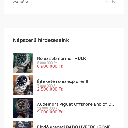
Zsebóra
2 ads
Népszerű hirdetéseink
Rolex submariner HULK
8 000 000
Ft
6 900 000
Ft
Éjfekete rolex explorer II
3 000 000
Ft
2 500 000
Ft
Audemars Piguet Offshore End of Days
12 000 000
Ft
9 000 000
Ft
Eladó eredeti RADO HYPERCHROME férfi karóra