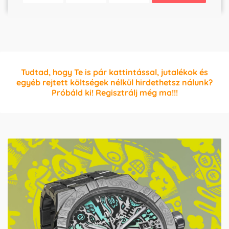
Tudtad, hogy Te is pár kattintással, jutalékok és
egyéb rejtett költségek nélkül hirdethetsz nálunk?
Próbáld ki! Regisztrálj még ma!!!