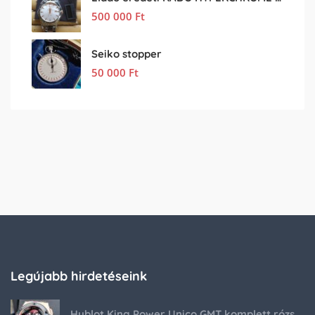
500 000
Ft
Seiko stopper
50 000
Ft
Legújabb hirdetéseink
Hublot King Power Unico GMT komplett rózsaarany