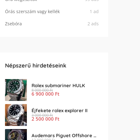
Órás szerszám vagy kellék
1 ad
Zsebóra
2 ads
Népszerű hirdetéseink
Rolex submariner HULK
8 000 000
Ft
6 900 000
Ft
Éjfekete rolex explorer II
3 000 000
Ft
2 500 000
Ft
Audemars Piguet Offshore End of Days