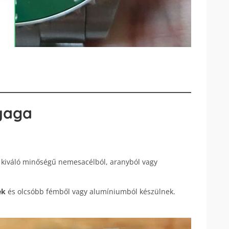
nyaga
l kiváló minőségű nemesacélból, aranyból vagy
ek
és olcsóbb fémből vagy alumíniumból készülnek.