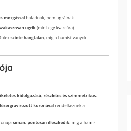
es mozgással
haladnak, nem ugrálnak.
szakaszosan ugrik
(mint egy kvarcóra).
 Rolex
szinte hangtalan
, míg a hamisítványok
gója
ökéletes kidolgozású, részletes és szimmetrikus
.
lézergravírozott koronával
rendelkeznek a
oronája
simán, pontosan illeszkedik
, míg a hamis