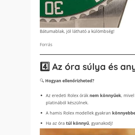
Bátumablak, jól látható a külömbség!
Forrás
4️⃣ Az óra súlya és a
🔍
Hogyan ellenőrizheted?
Az eredeti Rolex órák
nem könnyűek
, mive
platinából készülnek.
A hamis Rolex modellek gyakran
könnyebb
Ha az óra
túl könnyű
, gyanakodj!