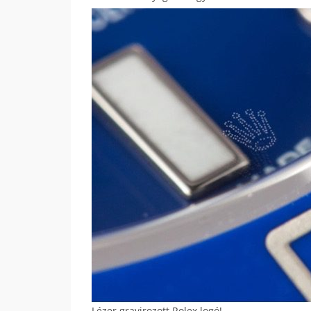
Lézer gravirozott Rolex logó!