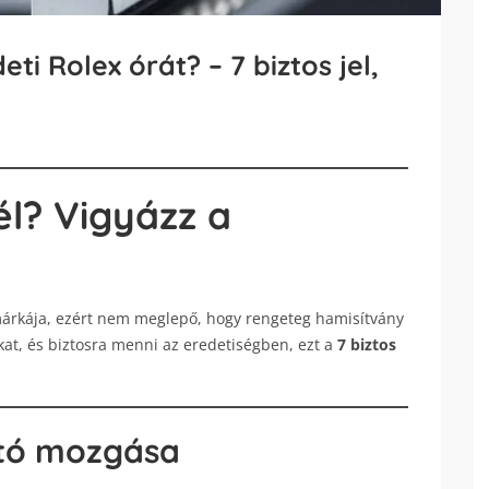
ti Rolex órát? – 7 biztos jel,
él? Vigyázz a
márkája, ezért nem meglepő, hogy rengeteg hamisítvány
kat, és biztosra menni az eredetiségben, ezt a
7 biztos
tó mozgása