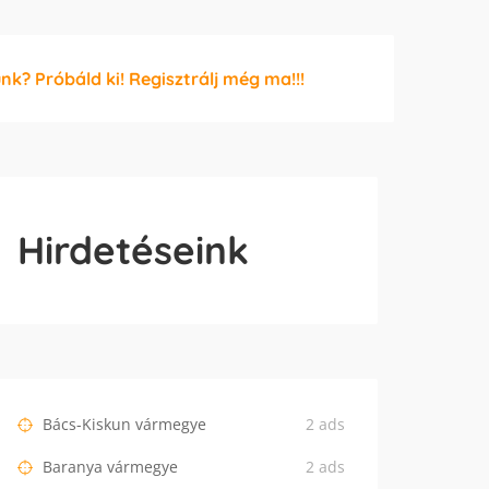
unk? Próbáld ki! Regisztrálj még ma!!!
Hirdetéseink
Bács-Kiskun vármegye
2 ads
Baranya vármegye
2 ads