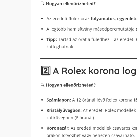
🔍
Hogyan ellenőrizheted?
Az eredeti Rolex órák
folyamatos, egyenlet
A legtöbb hamisítvány másodpercmutatója
Tipp:
Tartsd az órát a füledhez – az eredeti
kattoghatnak.
2️⃣ A Rolex korona lo
🔍
Hogyan ellenőrizheted?
Számlapon:
A 12 óránál lévő Rolex korona
t
Kristályüvegben:
Az eredeti Rolex modellek
zafírüvegben (6 óránál).
Koronazár:
Az eredeti modellek csavaros k
órákon lötyöghet vagy nehezen csavarható.