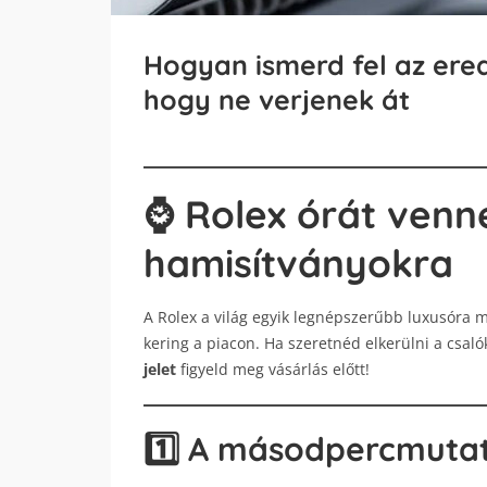
Hogyan ismerd fel az erede
hogy ne verjenek át
⌚ Rolex órát venn
hamisítványokra
A Rolex a világ egyik legnépszerűbb luxusóra 
kering a piacon. Ha szeretnéd elkerülni a csaló
jelet
figyeld meg vásárlás előtt!
1️⃣ A másodpercmuta