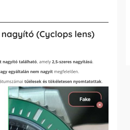
 nagyító (Cyclops lens)
 nagyító található
, amely
2,5-szeres nagyítású
.
vagy egyáltalán nem nagyít
megfelelően.
 dátumszámai
tűélesek és tökéletesen nyomtatottak
.