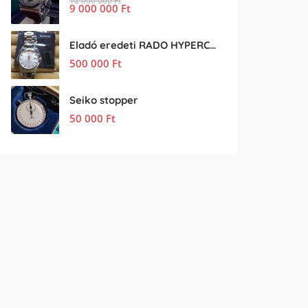
12 000 000
Ft
9 000 000
Ft
Eladó eredeti RADO HYPERCHROME férfi karóra
500 000
Ft
Seiko stopper
50 000
Ft