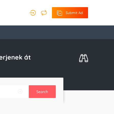
Submit Ad
verjenek át
Search