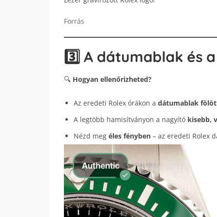
Forrás
3️⃣ A dátumablak és a
🔍
Hogyan ellenőrizheted?
Az eredeti Rolex órákon a
dátumablak fölött
A legtöbb hamisítványon a nagyító
kisebb, 
Nézd meg
éles fényben
– az eredeti Rolex