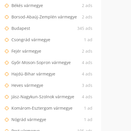
Békés vármegye
2 ads
Borsod-Abaúj-Zemplén vármegye
2 ads
Budapest
345 ads
Csongrád vármegye
1 ad
Fejér vármegye
2 ads
Győr-Moson-Sopron vármegye
4 ads
Hajdú-Bihar vármegye
4 ads
Heves vármegye
3 ads
Jász-Nagykun-Szolnok vármegye
4 ads
Komárom-Esztergom vármegye
1 ad
Nógrád vármegye
1 ad
Pest vármegye
105 ads