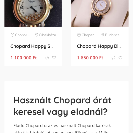
Chopard
karóra
Cibakháza
Chopard
karóra
Budapest XIII. kerület
Chopard Happy Sport
Chopard Happy Diamond 18k Gold
1 100 000
Ft
1 650 000
Ft
Használt Chopard órát
keresel vagy eladnál?
Eladó Chopard órák és használt Chopard karórák
aktuális hirdetései egy helyen. Böngéssz a Mille