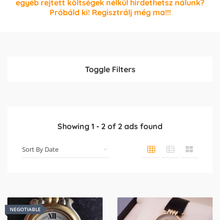
egyéb rejtett költségek nélkül hirdethetsz nálunk?
Próbáld ki! Regisztrálj még ma!!!
Toggle Filters
Showing
1
-
2
of
2
ads found
NEGOTIABLE