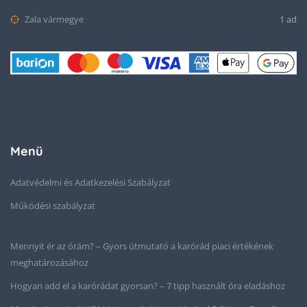
Zala vármegye
1 ad
Menü
Adatvédelmi és Adatkezelési Szabályzat
Működési szabályzat
Mennyit ér az órám? – Gyors útmutató a karórád piaci értékének
meghatározásához
Hogyan add el a karórádat gyorsan? – 7 tipp használt óra eladáshoz