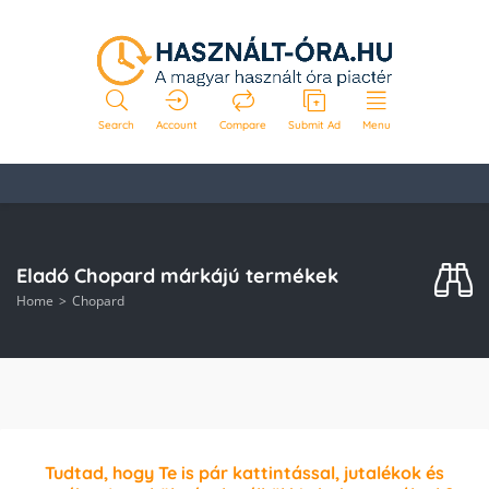
Search
Account
Compare
Submit Ad
Menu
Eladó Chopard márkájú termékek
Home
Chopard
Tudtad, hogy Te is pár kattintással, jutalékok és