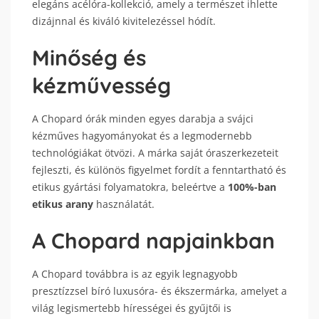
elegáns acélóra-kollekció, amely a természet ihlette
dizájnnal és kiváló kivitelezéssel hódít.
Minőség és
kézművesség
A Chopard órák minden egyes darabja a svájci
kézműves hagyományokat és a legmodernebb
technológiákat ötvözi. A márka saját óraszerkezeteit
fejleszti, és különös figyelmet fordít a fenntartható és
etikus gyártási folyamatokra, beleértve a
100%-ban
etikus arany
használatát.
A Chopard napjainkban
A Chopard továbbra is az egyik legnagyobb
presztízzsel bíró luxusóra- és ékszermárka, amelyet a
világ legismertebb hírességei és gyűjtői is