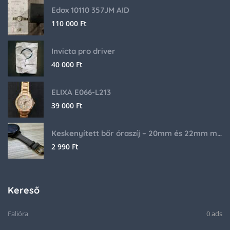
Edox 10110 357JM AID
110 000
Ft
Invicta pro driver
40 000
Ft
ELIXA E066-L213
39 000
Ft
Keskenyített bőr óraszíj – 20mm és 22mm méretben
2 990
Ft
Kereső
Falióra
0 ads