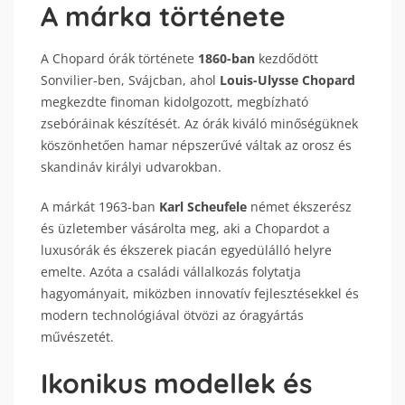
A márka története
A Chopard órák története
1860-ban
kezdődött
Sonvilier-ben, Svájcban, ahol
Louis-Ulysse Chopard
megkezdte finoman kidolgozott, megbízható
zsebóráinak készítését. Az órák kiváló minőségüknek
köszönhetően hamar népszerűvé váltak az orosz és
skandináv királyi udvarokban.
A márkát 1963-ban
Karl Scheufele
német ékszerész
és üzletember vásárolta meg, aki a Chopardot a
luxusórák és ékszerek piacán egyedülálló helyre
emelte. Azóta a családi vállalkozás folytatja
hagyományait, miközben innovatív fejlesztésekkel és
modern technológiával ötvözi az óragyártás
művészetét.
Ikonikus modellek és