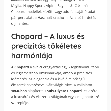
Miglia, Happy Sport, Alpine Eagle, L.U.C és más
Chopard modellek között, vagy add fel saját órádat
pár perc alatt a Hasznalt-ora.hu-n. Az első hirdetés
díjmentes.
Chopard – A luxus és
precizitás tökéletes
harmóniája
A
Chopard
a svájci óragyártás egyik legkifinomultabb
és legismertebb luxusmárkája, amely a precíziós
időmérés, az elegancia és a kiváló minőségű
ékszerek ötvözésével vált világhírűvé. A vállalatot
1860-ban
alapította
Louis-Ulysse Chopard
, és azóta
a luxusórák és ékszerek világának egyik meghatározó
szereplője.