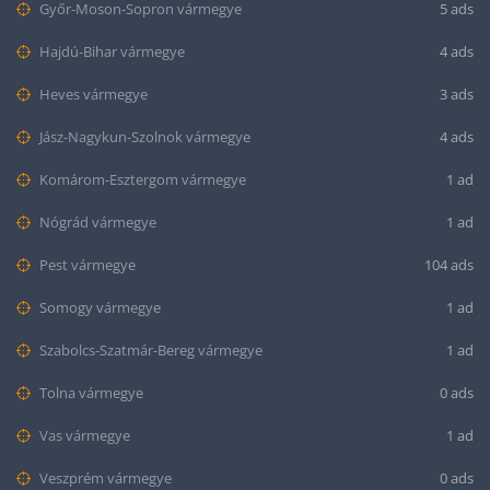
Győr-Moson-Sopron vármegye
5 ads
Hajdú-Bihar vármegye
4 ads
Heves vármegye
3 ads
Jász-Nagykun-Szolnok vármegye
4 ads
Komárom-Esztergom vármegye
1 ad
Nógrád vármegye
1 ad
Pest vármegye
104 ads
Somogy vármegye
1 ad
Szabolcs-Szatmár-Bereg vármegye
1 ad
Tolna vármegye
0 ads
Vas vármegye
1 ad
Veszprém vármegye
0 ads