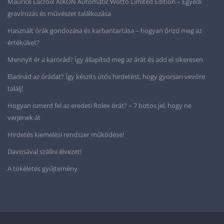
Maurice Lacroix AIKON Automatic Wotto Limited Edition – Egyedi
gravírozás és művészet találkozása
Használt órák gondozása és karbantartása – hogyan őrizd meg az
értéküket?
Mennyit ér a karórád? Így állapítsd meg az árát és add el sikeresen
Eladnád az órádat? Így készíts ütős hirdetést, hogy gyorsan vevőre
találj!
Hogyan ismerd fel az eredeti Rolex órát? – 7 biztos jel, hogy ne
verjenek át
Hirdetés kiemelési rendszer működése!
Davosával szállni élvezet!
A tökéletes gyűjtemény