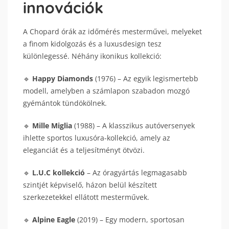
innovációk
A Chopard órák az időmérés mesterművei, melyeket
a finom kidolgozás és a luxusdesign tesz
különlegessé. Néhány ikonikus kollekció:
🔹
Happy Diamonds
(1976) – Az egyik legismertebb
modell, amelyben a számlapon szabadon mozgó
gyémántok tündökölnek.
🔹
Mille Miglia
(1988) – A klasszikus autóversenyek
ihlette sportos luxusóra-kollekció, amely az
eleganciát és a teljesítményt ötvözi.
🔹
L.U.C kollekció
– Az óragyártás legmagasabb
szintjét képviselő, házon belül készített
szerkezetekkel ellátott mesterművek.
🔹
Alpine Eagle
(2019) – Egy modern, sportosan