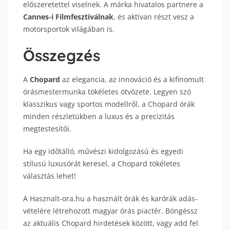
előszeretettel viselnek. A márka hivatalos partnere a
Cannes-i Filmfesztiválnak
, és aktívan részt vesz a
motorsportok világában is.
Összegzés
A
Chopard
az elegancia, az innováció és a kifinomult
órásmestermunka tökéletes ötvözete. Legyen szó
klasszikus vagy sportos modellről, a Chopard órák
minden részletükben a luxus és a precizitás
megtestesítői.
Ha egy időtálló, művészi kidolgozású és egyedi
stílusú luxusórát keresel, a Chopard tökéletes
választás lehet!
A Hasznalt-ora.hu a használt órák és karórák adás-
vételére létrehozott magyar órás piactér. Böngéssz
az aktuális Chopard hirdetések között, vagy add fel