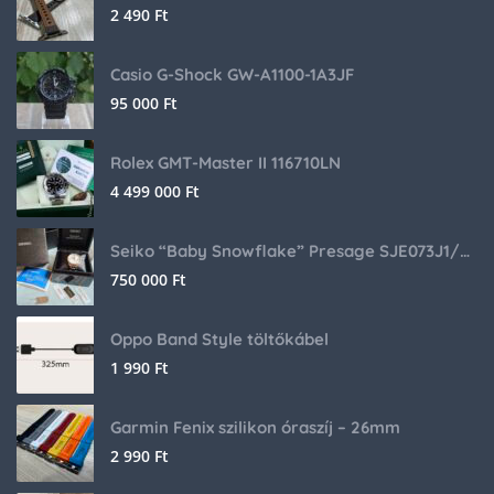
2 490
Ft
Casio G-Shock GW-A1100-1A3JF
95 000
Ft
Rolex GMT-Master II 116710LN
4 499 000
Ft
Seiko “Baby Snowflake” Presage SJE073J1/SARA015 Limited Edition
750 000
Ft
Oppo Band Style töltőkábel
1 990
Ft
Garmin Fenix szilikon óraszíj – 26mm
2 990
Ft