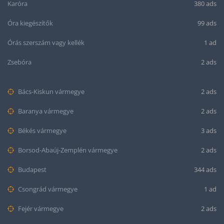
Karóra
380 ads
Óra kiegészítők
99 ads
Órás szerszám vagy kellék
1 ad
Zsebóra
2 ads
Bács-Kiskun vármegye
2 ads
Baranya vármegye
2 ads
Békés vármegye
3 ads
Borsod-Abaúj-Zemplén vármegye
2 ads
Budapest
344 ads
Csongrád vármegye
1 ad
Fejér vármegye
2 ads