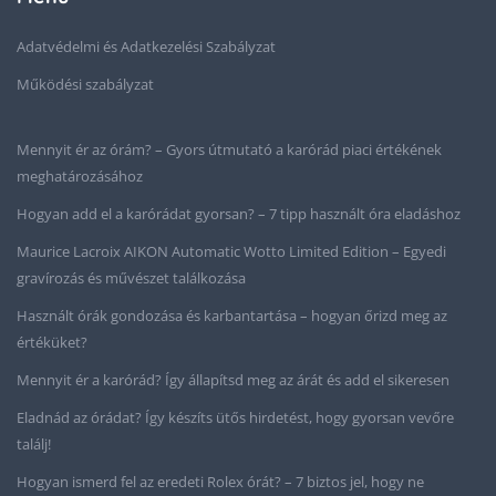
Adatvédelmi és Adatkezelési Szabályzat
Működési szabályzat
Mennyit ér az órám? – Gyors útmutató a karórád piaci értékének
meghatározásához
Hogyan add el a karórádat gyorsan? – 7 tipp használt óra eladáshoz
Maurice Lacroix AIKON Automatic Wotto Limited Edition – Egyedi
gravírozás és művészet találkozása
Használt órák gondozása és karbantartása – hogyan őrizd meg az
értéküket?
Mennyit ér a karórád? Így állapítsd meg az árát és add el sikeresen
Eladnád az órádat? Így készíts ütős hirdetést, hogy gyorsan vevőre
találj!
Hogyan ismerd fel az eredeti Rolex órát? – 7 biztos jel, hogy ne