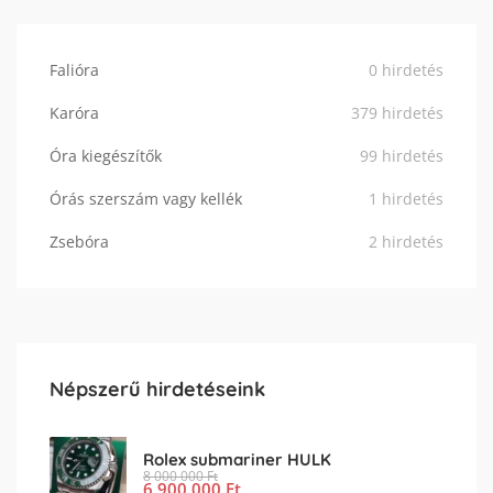
Falióra
0 hirdetés
Karóra
379 hirdetés
Óra kiegészítők
99 hirdetés
Órás szerszám vagy kellék
1 hirdetés
Zsebóra
2 hirdetés
Népszerű hirdetéseink
Rolex submariner HULK
8 000 000
Ft
6 900 000
Ft