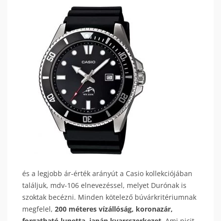
és a legjobb ár-érték arányút a Casio kollekciójában
találjuk, mdv-106 elnevezéssel, melyet Durónak is
szoktak becézni. Minden kötelező búvárkritériumnak
megfelel,
200 méteres vízállóság, koronazár,
forgatható lunetta, japán kvarcszerkezet.
Ami picit