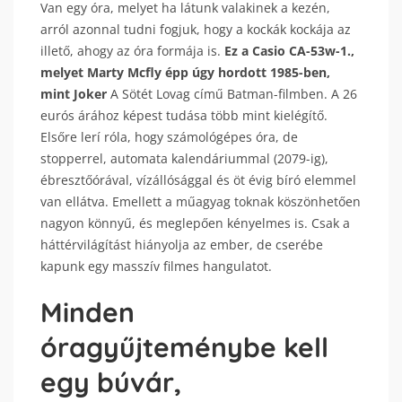
Van egy óra, melyet ha látunk valakinek a kezén,
arról azonnal tudni fogjuk, hogy a kockák kockája az
illető, ahogy az óra formája is.
Ez a Casio CA-53w-1.,
melyet Marty Mcfly épp úgy hordott 1985-ben,
mint Joker
A Sötét Lovag című Batman-filmben. A 26
eurós árához képest tudása több mint kielégítő.
Elsőre lerí róla, hogy számológépes óra, de
stopperrel, automata kalendáriummal (2079-ig),
ébresztőórával, vízállósággal és öt évig bíró elemmel
van ellátva. Emellett a műagyag toknak köszönhetően
nagyon könnyű, és meglepően kényelmes is. Csak a
háttérvilágítást hiányolja az ember, de cserébe
kapunk egy masszív filmes hangulatot.
Minden
óragyűjteménybe kell
egy búvár,