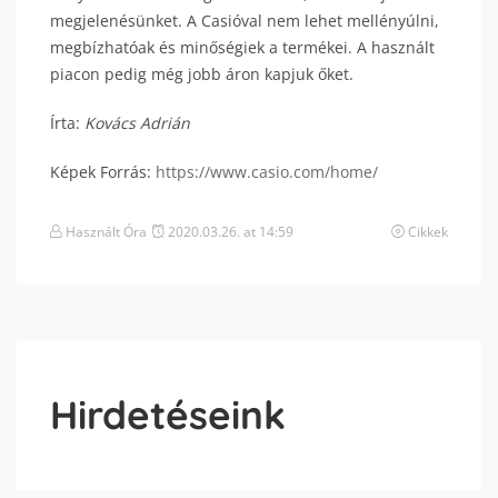
megjelenésünket. A Casióval nem lehet mellényúlni,
megbízhatóak és minőségiek a termékei. A használt
piacon pedig még jobb áron kapjuk őket.
Írta:
Kovács Adrián
Képek Forrás:
https://www.casio.com/home/
Használt Óra
2020.03.26. at 14:59
Cikkek
Hirdetéseink