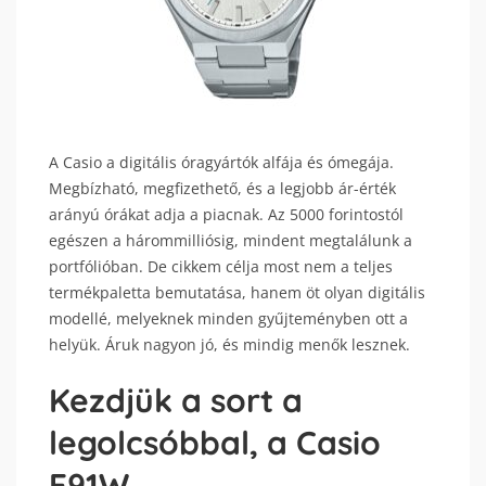
A Casio a digitális óragyártók alfája és ómegája.
Megbízható, megfizethető, és a legjobb ár-érték
arányú órákat adja a piacnak. Az 5000 forintostól
egészen a hárommilliósig, mindent megtalálunk a
portfólióban. De cikkem célja most nem a teljes
termékpaletta bemutatása, hanem öt olyan digitális
modellé, melyeknek minden gyűjteményben ott a
helyük. Áruk nagyon jó, és mindig menők lesznek.
Kezdjük a sort a
legolcsóbbal, a Casio
F91W.