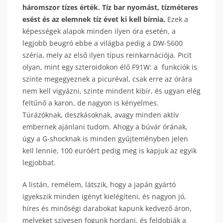
háromszor tízes érték. Tíz bar nyomást, tízméteres
esést és az elemnek tíz évet ki kell bírnia.
Ezek a
képességek alapok minden ilyen óra esetén, a
legjobb beugró ebbe a világba pedig a DW-5600
széria, mely az első ilyen típus reinkarnációja. Picit
olyan, mint egy szteroidokon élő F91W: a funkciók is
szinte megegyeznek a picuréval, csak erre az órára
nem kell vigyázni, szinte mindent kibír, és ugyan elég
feltűnő a karon, de nagyon is kényelmes.
Túrázóknak, deszkásoknak, avagy minden aktív
embernek ajánlani tudom. Ahogy a búvár órának,
úgy a G-shocknak is minden gyűjteményben jelen
kell lennie, 100 euróért pedig meg is kapjuk az egyik
legjobbat.
A listán, remélem, látszik, hogy a japán gyártó
igyekszik minden igényt kielégíteni, és nagyon jó,
híres és minőségi darabokat kapunk kedvező áron,
melyeket szívesen fogunk hordani, és feldobják a