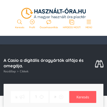
Keresés
Profil
Összehasonlítás
HIRDESS MOST!
MENÜ
A Casio a digitális óragyártók alfája és
omegája.
Kezdőlap
Cikkek
Keresés