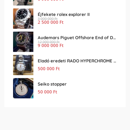
Éjfekete rolex explorer II
3 000 000
Ft
2 500 000
Ft
Audemars Piguet Offshore End of Days
12 000 000
Ft
9 000 000
Ft
Eladó eredeti RADO HYPERCHROME férfi karóra
500 000
Ft
Seiko stopper
50 000
Ft