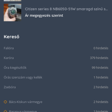
Citizen series 8 NB6050-51W smaragd színű számlappal
Ár megegyezés szerint
Kereső
Falióra
0 hirdetés
Karóra
379 hirdetés
Óra kiegészítők
99 hirdetés
Órás szerszám vagy kellék
1 hirdetés
Zsebóra
2 hirdetés
Bács-Kiskun vármegye
2 hirdetés
Baranya vármegye
2 hirdetés