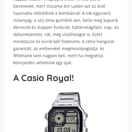
becenevet, mert Oszama bin Laden ezt az órát
használta időzítőnek a bombáinál. A tok egyszerű
műanyag, a szíj sima gumiból van, belül meg kapunk
ébresztő és stopper funkciót, háttérvilágítást, nap- és
dátumkijelzést, sőt, még vízállóságot is. Ezért
mindössze tíz eurót kell fizetnünk. A retro hangulat
garantált, az embereket megmosolyogtatja, és
féltenünk sem nagyon kell, mert ha megsérül,
könnyedén vehetünk egy újat.
A Casio Royal!