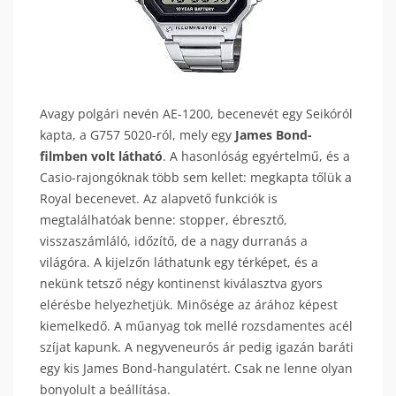
Avagy polgári nevén AE-1200, becenevét egy Seikóról
kapta, a G757 5020-ról, mely egy
James Bond-
filmben volt látható
. A hasonlóság egyértelmű, és a
Casio-rajongóknak több sem kellet: megkapta tőlük a
Royal becenevet. Az alapvető funkciók is
megtalálhatóak benne: stopper, ébresztő,
visszaszámláló, időzítő, de a nagy durranás a
világóra. A kijelzőn láthatunk egy térképet, és a
nekünk tetsző négy kontinenst kiválasztva gyors
elérésbe helyezhetjük. Minősége az árához képest
kiemelkedő. A műanyag tok mellé rozsdamentes acél
szíjat kapunk. A negyveneurós ár pedig igazán baráti
egy kis James Bond-hangulatért. Csak ne lenne olyan
bonyolult a beállítása.