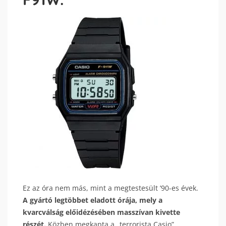
Ez az óra nem más, mint a megtestesült ’90-es évek.
A gyártó legtöbbet eladott órája, mely a
kvarcválság előidézésében masszívan kivette
részét.
Közben megkapta a „terrorista Casio”