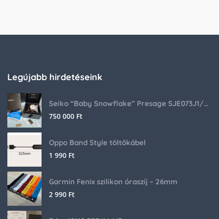
Legújabb hirdetéseink
Seiko “Baby Snowflake” Presage SJE073J1/SARA015 Limited Edition
750 000
Ft
Oppo Band Style töltőkábel
1 990
Ft
Garmin Fenix szilikon óraszíj – 26mm
2 990
Ft