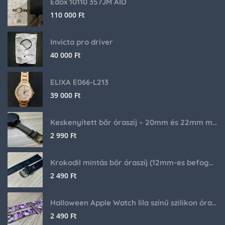
Edox 10110 357JM AID
110 000
Ft
Invicta pro driver
40 000
Ft
ELIXA E066-L213
39 000
Ft
Keskenyített bőr óraszíj – 20mm és 22mm méretben
2 990
Ft
Krokodil mintás bőr óraszíj (12mm-es befogóval rendelkező órához)
2 490
Ft
Halloween Apple Watch lila színű szilikon óraszíj
2 490
Ft