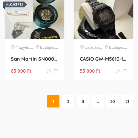
ALKUKÉPES
* Egyéb, listában nem szereplő márka
Budapest IV. kerület
karóra
Casio
karóra
Budapest XX. kerület
San Martin SN0004-GA automata búváróra
CASIO GW-M5610-1ER
65 000
Ft
55 000
Ft
1
2
3
…
20
21