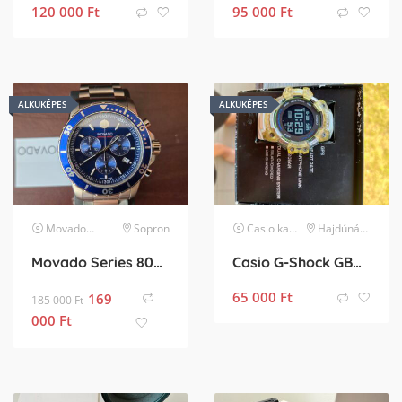
120 000
Ft
95 000
Ft
ALKUKÉPES
ALKUKÉPES
Movado
karóra
Sopron
Casio
karóra
Hajdúnánás
Movado Series 800 Chronograph
Casio G-Shock GBD H-1000 órám eladó.
65 000
Ft
169
185 000
Ft
000
Ft