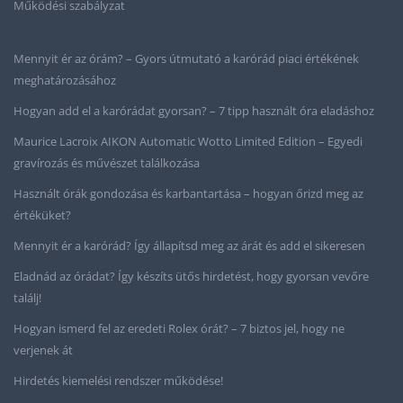
Működési szabályzat
Mennyit ér az órám? – Gyors útmutató a karórád piaci értékének
meghatározásához
Hogyan add el a karórádat gyorsan? – 7 tipp használt óra eladáshoz
Maurice Lacroix AIKON Automatic Wotto Limited Edition – Egyedi
gravírozás és művészet találkozása
Használt órák gondozása és karbantartása – hogyan őrizd meg az
értéküket?
Mennyit ér a karórád? Így állapítsd meg az árát és add el sikeresen
Eladnád az órádat? Így készíts ütős hirdetést, hogy gyorsan vevőre
találj!
Hogyan ismerd fel az eredeti Rolex órát? – 7 biztos jel, hogy ne
verjenek át
Hirdetés kiemelési rendszer működése!