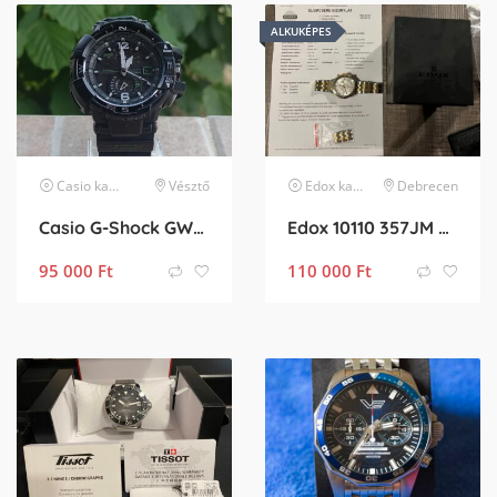
ALKUKÉPES
Casio
karóra
Vésztő
Edox
karóra
Debrecen
Casio G-Shock GW-A1100-1A3JF
Edox 10110 357JM AID
95 000
Ft
110 000
Ft