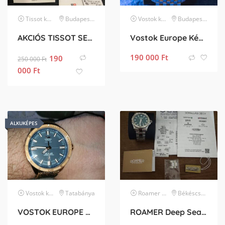
Tissot
karóra
Budapest II. kerület
Vostok
karóra
Budapest XIV. kerület
AKCIÓS TISSOT SEASTAR PROFESSIONAL 2000 BÚVÁRÓRA
Vostok Europe Kékes Limited Edition
190 000
Ft
190
250 000
Ft
000
Ft
ALKUKÉPES
Vostok
karóra
Tatabánya
Roamer
karóra
Békéscsaba
VOSTOK EUROPE ALMAZ BRONZE 200m
ROAMER Deep Sea 200 860833 41 75 71