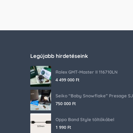
Legújabb hirdetéseink
Rolex GMT-Master II 116710LN
4 499 000
Ft
750 000
Ft
Oppo Band Style töltőkábel
1 990
Ft