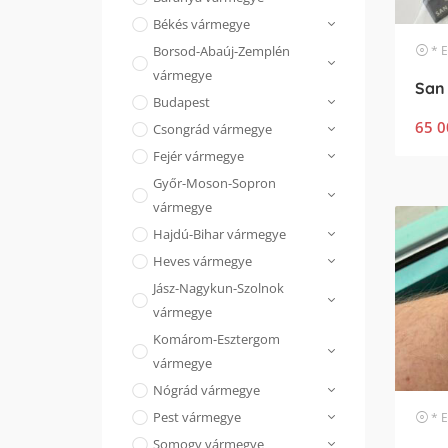
Békés vármegye
* Egyéb
Borsod-Abaúj-Zemplén
vármegye
Budapest
65 0
Csongrád vármegye
Fejér vármegye
Győr-Moson-Sopron
vármegye
Hajdú-Bihar vármegye
Heves vármegye
Jász-Nagykun-Szolnok
vármegye
Komárom-Esztergom
vármegye
Nógrád vármegye
Pest vármegye
* Egyéb
Somogy vármegye