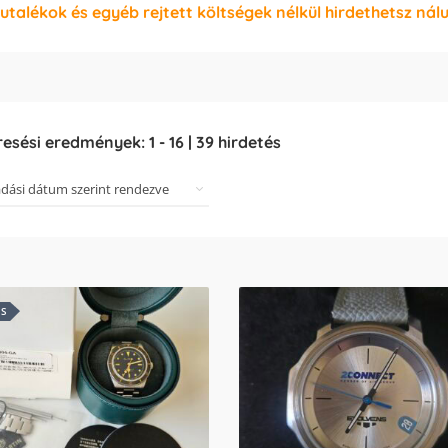
jutalékok és egyéb rejtett költségek nélkül hirdethetsz nál
resési eredmények:
1
-
16
|
39
hirdetés
ES