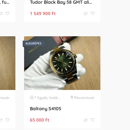
Rolex Land-Dweller 40 új, full szett, osztrák
Tudor Black Bay 58 GMT alias Coke 2025
1 549 900
Ft
ALKUKÉPES
örösvár
karóra
* Egyéb, listában nem szereplő márka
Pilisvörösvár
karóra
Baltany S4105
65 000
Ft