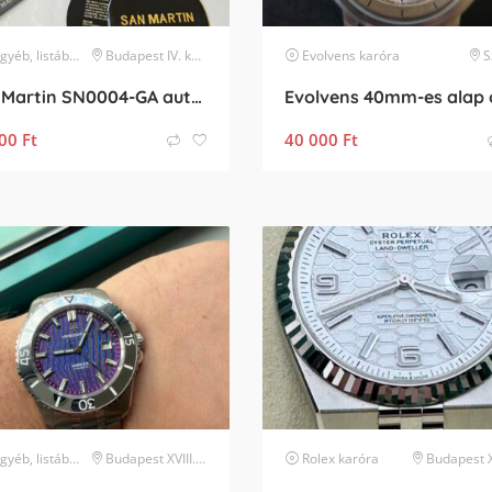
, listában nem szereplő márka
Budapest IV. kerület
karóra
Evolvens
karóra
S
San Martin SN0004-GA automata búváróra
00
Ft
40 000
Ft
, listában nem szereplő márka
Budapest XVIII. kerület
karóra
Rolex
karóra
Budapest XX. k