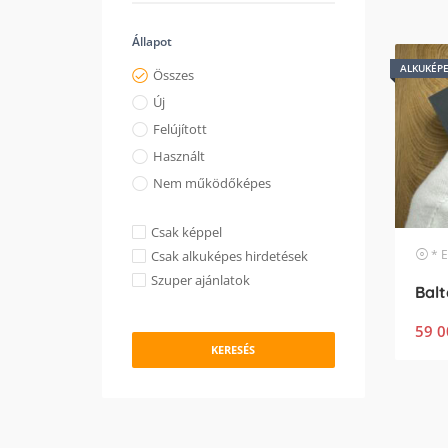
Állapot
ALKUKÉP
Összes
Új
Felújított
Használt
Nem működőképes
Csak képpel
* Egyéb
Csak alkuképes hirdetések
Szuper ajánlatok
Bal
59 0
KERESÉS