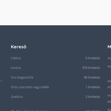
Kereső
M
Falióra
0 hirdetés
Ad
Mű
Karóra
379 hirdetés
Óra kiegészítők
98 hirdetés
Seiko “Baby Snowflake” Presage SJE073J1/SARA015 Limited Edition
Me
Órás szerszám vagy kellék
1 hirdetés
ér
Ho
Zsebóra
2 hirdetés
el
Ma