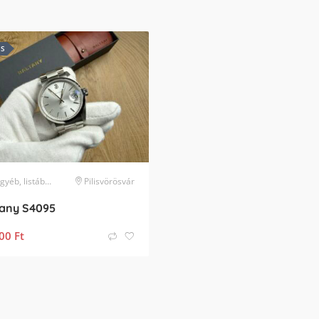
ES
, listában nem szereplő márka
Pilisvörösvár
karóra
tany S4095
00
Ft