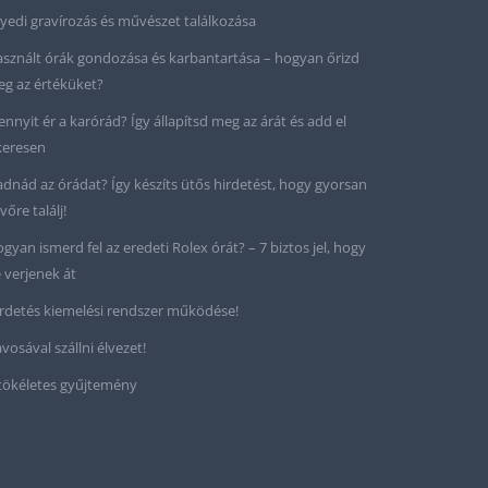
yedi gravírozás és művészet találkozása
sznált órák gondozása és karbantartása – hogyan őrizd
g az értéküket?
nnyit ér a karórád? Így állapítsd meg az árát és add el
keresen
adnád az órádat? Így készíts ütős hirdetést, hogy gyorsan
vőre találj!
gyan ismerd fel az eredeti Rolex órát? – 7 biztos jel, hogy
 verjenek át
rdetés kiemelési rendszer működése!
vosával szállni élvezet!
tökéletes gyűjtemény