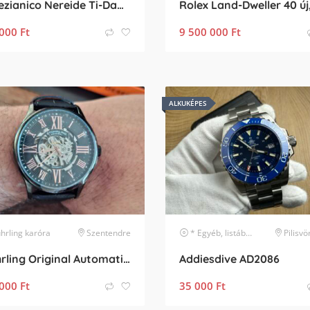
Venezianico Nereide Ti-Damascu Limited Edition
000
Ft
9 500 000
Ft
ALKUKÉPES
hrling
karóra
Szentendre
* Egyéb, listában nem szereplő márka
Pilisv
Stührling Original Automatic 2025
Addiesdive AD2086
000
Ft
35 000
Ft