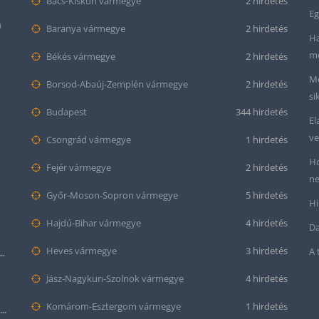
Bács-Kiskun vármegye
2 hirdetés
Eg
m
Baranya vármegye
2 hirdetés
Ha
me
Békés vármegye
2 hirdetés
Me
Borsod-Abaúj-Zemplén vármegye
2 hirdetés
si
Budapest
344 hirdetés
El
ve
Csongrád vármegye
1 hirdetés
Ho
Fejér vármegye
2 hirdetés
ne
Győr-Moson-Sopron vármegye
5 hirdetés
Hi
Hajdú-Bihar vármegye
4 hirdetés
Da
Heves vármegye
3 hirdetés
A 
tt bőr óraszíj – 20mm és 22mm méretben
Jász-Nagykun-Szolnok vármegye
4 hirdetés
Komárom-Esztergom vármegye
1 hirdetés
Krokodil mintás bőr óraszíj (12mm-es befogóval rendelkező órához)