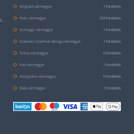
Nógrád vármegye
1 hirdetés
Pest vármegye
103 hirdetés
Halloween Apple Watch lila színű szilikon óraszíj
Somogy vármegye
1 hirdetés
Szabolcs-Szatmár-Bereg vármegye
1 hirdetés
Tolna vármegye
0 hirdetés
Vas vármegye
1 hirdetés
Veszprém vármegye
0 hirdetés
Zala vármegye
1 hirdetés