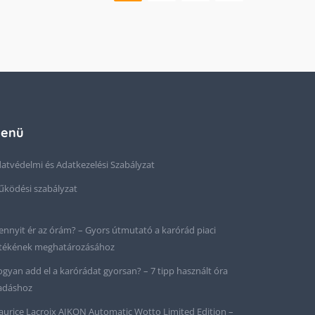
enü
atvédelmi és Adatkezelési Szabályzat
ködési szabályzat
nnyit ér az órám? – Gyors útmutató a karórád piaci
tékének meghatározásához
gyan add el a karórádat gyorsan? – 7 tipp használt óra
adáshoz
urice Lacroix AIKON Automatic Wotto Limited Edition –