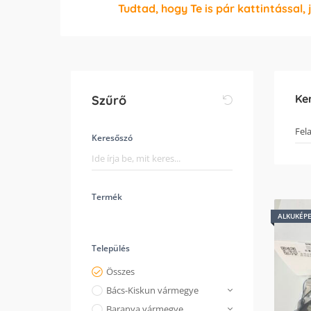
Tudtad, hogy Te is pár kattintással, 
Ke
Szűrő
Keresőszó
Termék
ALKUKÉP
Település
Összes
Bács-Kiskun vármegye
Baranya vármegye