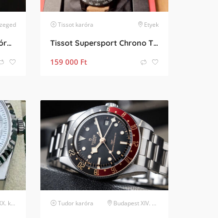
zeged
Tissot
karóra
Etyek
Evolvens 40mm-es alap óra, személyre szabható
Tissot Supersport Chrono T1256173605101
159 000
Ft
erület
Tudor
karóra
Budapest XIV. kerület