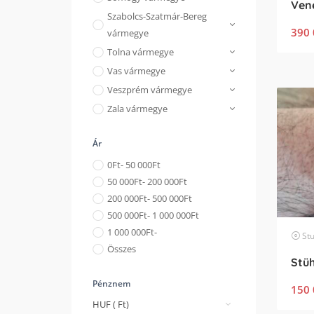
Szabolcs-Szatmár-Bereg
390 
vármegye
Tolna vármegye
Vas vármegye
Veszprém vármegye
Zala vármegye
Ár
0
Ft
- 50 000
Ft
50 000
Ft
- 200 000
Ft
200 000
Ft
- 500 000
Ft
500 000
Ft
- 1 000 000
Ft
1 000 000
Ft
-
Stu
Összes
Pénznem
150 