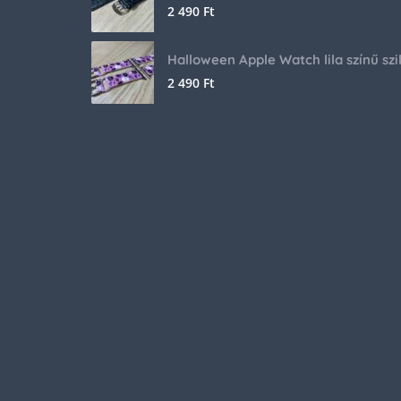
2 490
Ft
2 490
Ft