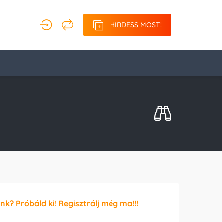
HIRDESS MOST!
unk? Próbáld ki! Regisztrálj még ma!!!