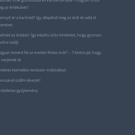
sznált órák gondozása és karbantartása – hogyan őrizd
g az értéküket?
nnyit ér a karórád? Így állapítsd meg az árát és add el
keresen
adnád az órádat? Így készíts ütős hirdetést, hogy gyorsan
vőre találj!
gyan ismerd fel az eredeti Rolex órát? – 7 biztos jel, hogy
 verjenek át
rdetés kiemelési rendszer működése!
vosával szállni élvezet!
tökéletes gyűjtemény