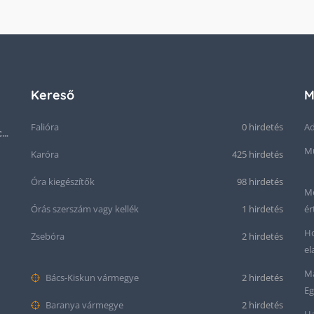
Kereső
M
Falióra
0 hirdetés
Ad
Ritkaság! Acél OMEGA Cal.: 283 Svájci karóra 1953-ból!
Mű
Karóra
425 hirdetés
Óra kiegészítők
98 hirdetés
Me
Órás szerszám vagy kellék
1 hirdetés
ér
Ho
Zsebóra
2 hirdetés
el
Ma
Bács-Kiskun vármegye
2 hirdetés
Eg
Baranya vármegye
2 hirdetés