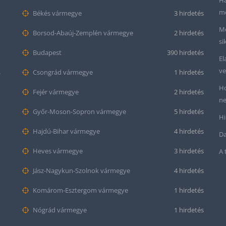
Ha
me
Békés vármegye
3 hirdetés
Me
Borsod-Abaúj-Zemplén vármegye
2 hirdetés
si
Budapest
390 hirdetés
El
ve
mond
Csongrád vármegye
1 hirdetés
Ho
Fejér vármegye
2 hirdetés
ne
Győr-Moson-Sopron vármegye
5 hirdetés
Hi
Hajdú-Bihar vármegye
4 hirdetés
Da
Heves vármegye
3 hirdetés
A 
Jász-Nagykun-Szolnok vármegye
4 hirdetés
Komárom-Esztergom vármegye
1 hirdetés
Nógrád vármegye
1 hirdetés