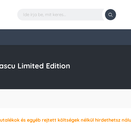
scu Limited Edition
jutalékok és egyéb rejtett költségek nélkül hirdethetsz nál