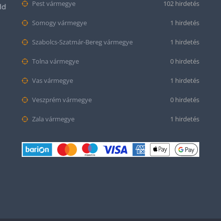
Pest vármegye
102 hirdetés
ld
Somogy vármegye
1 hirdetés
Szabolcs-Szatmár-Bereg vármegye
1 hirdetés
Tolna vármegye
0 hirdetés
Vas vármegye
1 hirdetés
Veszprém vármegye
0 hirdetés
Zala vármegye
1 hirdetés