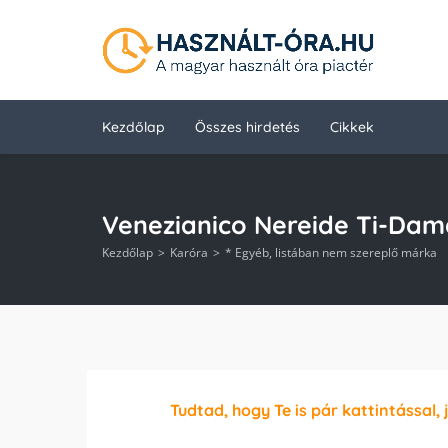
Kezdőlap
Összes hirdetés
Cikkek
Venezianico Nereide Ti-Dama
Kezdőlap
Karóra
* Egyéb, listában nem szereplő márka
Tudtad, hogy Te is pár kattintással, 