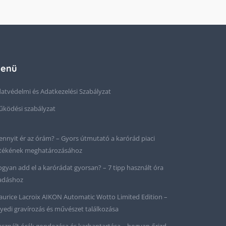
enü
atvédelmi és Adatkezelési Szabályzat
ködési szabályzat
nnyit ér az órám? – Gyors útmutató a karórád piaci
tékének meghatározásához
gyan add el a karórádat gyorsan? – 7 tipp használt óra
adáshoz
urice Lacroix AIKON Automatic Wotto Limited Edition –
yedi gravírozás és művészet találkozása