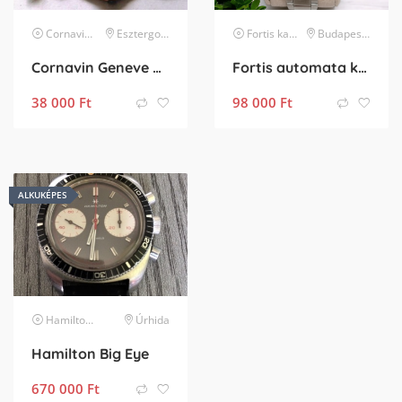
Cornavin
karóra
Esztergom
Fortis
karóra
Budapest XVIII. kerület
Cornavin Geneve made Swiss női karóra
Fortis automata karóra
38 000
Ft
98 000
Ft
ALKUKÉPES
Hamilton
karóra
Úrhida
Hamilton Big Eye
670 000
Ft