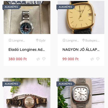
ALKUKÉPES
ALKUKÉPES
Longines
karóra
Győr
Longines
karóra
Budapest II. kerület
Eladó Longines Admiral Automatic
NAGYON JÓ ÁLLAPOTBAN LÉVŐ LONGINES KARÓRA ELADÓ
380 000
Ft
99 000
Ft
ALKUKÉPES
ALKUKÉPES