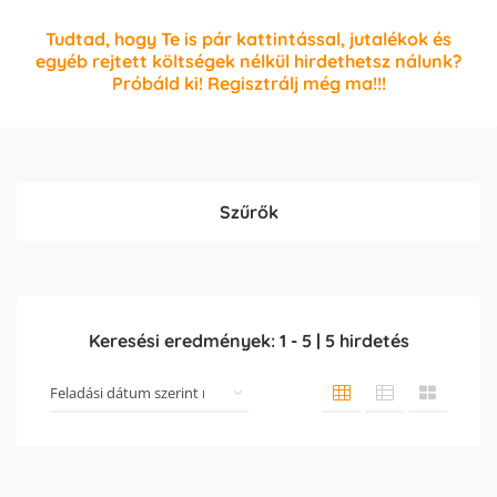
Tudtad, hogy Te is pár kattintással, jutalékok és
egyéb rejtett költségek nélkül hirdethetsz nálunk?
Próbáld ki! Regisztrálj még ma!!!
Szűrők
Keresési eredmények:
1
-
5
|
5
hirdetés