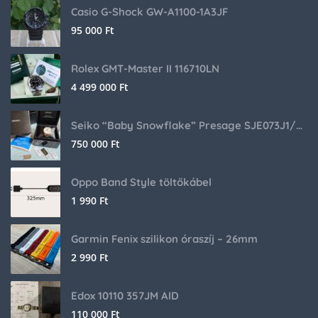
Casio G-Shock GW-A1100-1A3JF
95 000
Ft
Rolex GMT-Master II 116710LN
4 499 000
Ft
Seiko “Baby Snowflake” Presage SJE073J1/SARA015 Limited Edition
750 000
Ft
Oppo Band Style töltőkábel
1 990
Ft
Garmin Fenix szilikon óraszíj – 26mm
2 990
Ft
Edox 10110 357JM AID
110 000
Ft