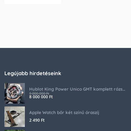
Legújabb hirdetéseink
Hublot King Power Unico GMT komplett rózsaarany
9 000 000
Ft
8 000 000
Ft
Apple Watch bőr két színű óraszíj
2 490
Ft